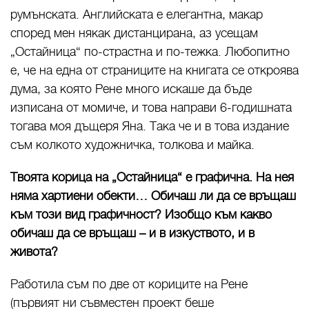
румънската. Английската е елегантна, макар
според мен някак дистанцирана, аз усещам
„Остайница“ по-страстна и по-тежка. Любопитно
е, че на една от страниците на книгата се откроява
дума, за която Рене много искаше да бъде
изписана от момиче, и това направи 6-годишната
тогава моя дъщеря Яна. Така че и в това издание
съм колкото художничка, толкова и майка.
Твоята корица на „Остайница“ е графична. На нея
няма хартиени обекти… Обичаш ли да се връщаш
към този вид графичност? Изобщо към какво
обичаш да се връщаш – и в изкуството, и в
живота?
Работила съм по две от кориците на Рене
(първият ни съвместен проект беше