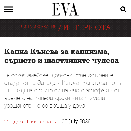
/
ИНТЕРВЮТА
ЛИЦА И СЪБИТИЯ
Капка Кънева за капкизма,
сърцето и щастливите чудеса
Тя обича змейове, дракони, фантастичните
създания на Запада и Изтока. Когато за пръв
път видяла с очите си на място артефакти от
времето на императорски Китай, имала
усещането, че се връща у дома.
06 July 2026
Теодора Николова