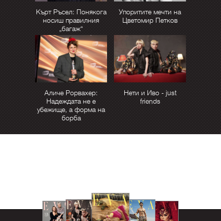
Кърт Ръсел: Понякога
Упоритите мечти на
носиш правилния
Цветомир Петков
„багаж“
Аличе Рорвахер:
Нети и Иво - just
Надеждата не е
friends
убежище, а форма на
борба