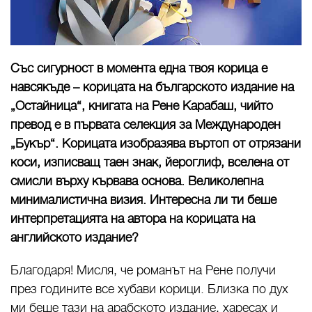
Със сигурност в момента една твоя корица е
навсякъде – корицата на българското издание на
„Остайница“, книгата на Рене Карабаш, чийто
превод е в първата селекция за Международен
„Букър“. Корицата изобразява въртоп от отрязани
коси, изписващ таен знак, йероглиф, вселена от
смисли върху кървава основа. Великолепна
минималистична визия. Интересна ли ти беше
интерпретацията на автора на корицата на
английското издание?
Благодаря! Мисля, че романът на Рене получи
през годините все хубави корици. Близка по дух
ми беше тази на арабското издание, харесах и