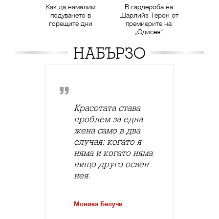
Как да намалим
В гардероба на
подуването в
Шарлийз Терон от
горещите дни
премиерите на
„Одисея“
НАБЪРЗО
Красотата става
проблем за една
жена само в два
случая: когато я
няма и когато няма
нищо друго освен
нея.
Моника Белучи