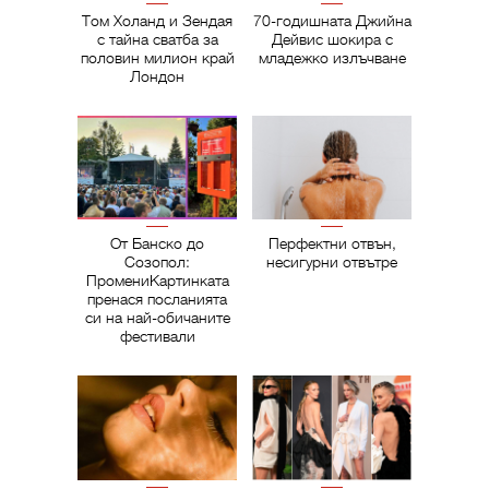
Том Холанд и Зендая
70-годишната Джийна
с тайна сватба за
Дейвис шокира с
половин милион край
младежко излъчване
Лондон
От Банско до
Перфектни отвън,
Созопол:
несигурни отвътре
ПромениКартинката
пренася посланията
си на най-обичаните
фестивали