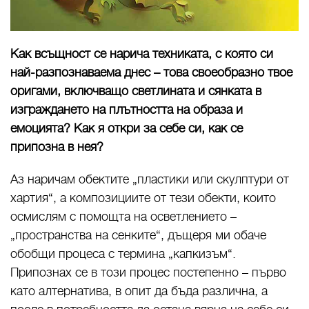
Как всъщност се нарича техниката, с която си
най-разпознаваема днес – това своеобразно твое
оригами, включващо светлината и сянката в
изграждането на плътността на образа и
емоцията? Как я откри за себе си, как се
припозна в нея?
Аз наричам обектите „пластики или скулптури от
хартия“, а композициите от тези обекти, които
осмислям с помощта на осветлението –
„пространства на сенките“, дъщеря ми обаче
обобщи процеса с термина „капкизъм“.
Припознах се в този процес постепенно – първо
като алтернатива, в опит да бъда различна, а