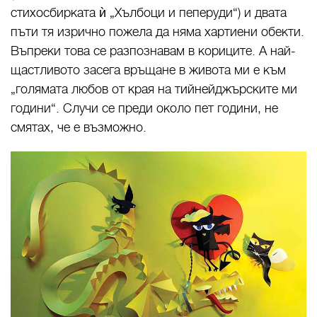
стихосбирката ѝ „Хълбоци и пеперуди“) и двата
пъти тя изрично пожела да няма хартиени обекти.
Въпреки това се разпознавам в кориците. А най-
щастливото засега връщане в живота ми е към
„голямата любов от края на тийнейджърските ми
години“. Случи се преди около пет години, не
смятах, че е възможно.