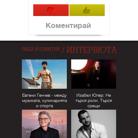
Коментирай
/
ИНТЕРВЮТА
ЛИЦА И СЪБИТИЯ
Евгени Генчев - между
Изабел Юпер: Не
музиката, кулинарията
търся роли. Търся
и спорта
срещи