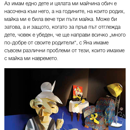
Аз имам едно дете и цялата ми майчина обич е
насочена към него, а на годините, на които родих,
майка ми е била вече три пъти майка. Може би
затова, а и защото, когато за пръв път отглежда
дете, човек е убеден, че ще направи всичко „много
по-добре от своите родители“, с Яна имаме
съвсем различни проблеми от тези, които имахме
с майка ми навремето.