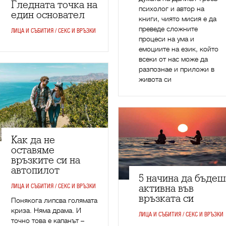
Гледната точка на
психолог и автор на
един основател
книги, чиято мисия е да
преведе сложните
ЛИЦА И СЪБИТИЯ / СЕКС И ВРЪЗКИ
процеси на ума и
емоциите на език, който
всеки от нас може да
разпознае и приложи в
живота си
Как да не
оставяме
връзките си на
автопилот
5 начина да бъдеш
ЛИЦА И СЪБИТИЯ / СЕКС И ВРЪЗКИ
активна във
връзката си
Понякога липсва голямата
криза. Няма драма. И
ЛИЦА И СЪБИТИЯ / СЕКС И ВРЪЗКИ
точно това е капанът –