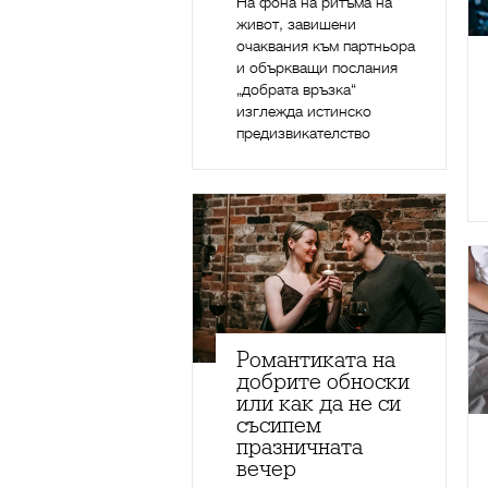
На фона на ритъма на
живот, завишени
очаквания към партньора
и объркващи послания
„добрата връзка“
изглежда истинско
предизвикателство
Романтиката на
добрите обноски
или как да не си
съсипем
празничната
вечер