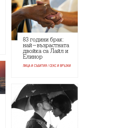
83 години брак:
най-възрастната
двойка са Лайл и
Елинор
ЛИЦА И СЪБИТИЯ / СЕКС И ВРЪЗКИ