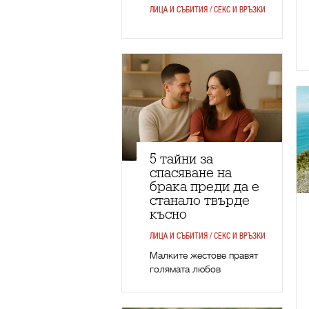
ЛИЦА И СЪБИТИЯ / СЕКС И ВРЪЗКИ
5 тайни за
спасяване на
брака преди да е
станало твърде
късно
ЛИЦА И СЪБИТИЯ / СЕКС И ВРЪЗКИ
Малките жестове правят
голямата любов