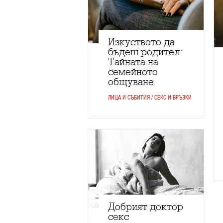
Изкуството да
бъдеш родител:
Тайната на
семейното
общуване
ЛИЦА И СЪБИТИЯ / СЕКС И ВРЪЗКИ
Добрият доктор
секс