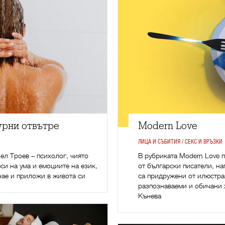
урни отвътре
Modern Love
ЛИЦА И СЪБИТИЯ / СЕКС И ВРЪЗКИ
ел Троев – психолог, чиято
В рубриката Modern Love 
си на ума и емоциите на език,
от български писатели, н
нае и приложи в живота си
са придружени от илюстра
разпознаваеми и обичани 
Кънева