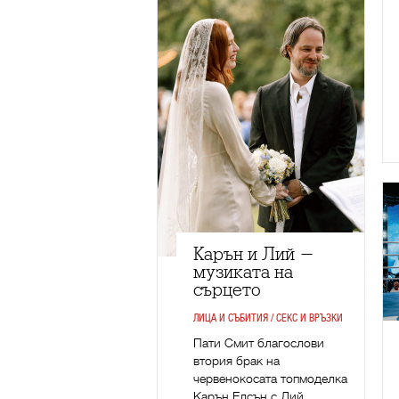
Карън и Лий -
музиката на
сърцето
ЛИЦА И СЪБИТИЯ / СЕКС И ВРЪЗКИ
Пати Смит благослови
втория брак на
червенокосата топмоделка
Карън Елсън с Лий