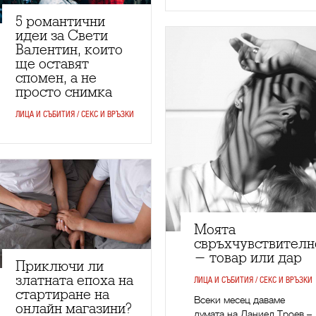
5 романтични
идеи за Свети
Валентин, които
ще оставят
спомен, а не
просто снимка
ЛИЦА И СЪБИТИЯ / СЕКС И ВРЪЗКИ
Моята
свръхчувствителн
- товар или дар
Приключи ли
златната епоха на
ЛИЦА И СЪБИТИЯ / СЕКС И ВРЪЗКИ
стартиране на
Всеки месец даваме
онлайн магазини?
думата на Даниел Троев –