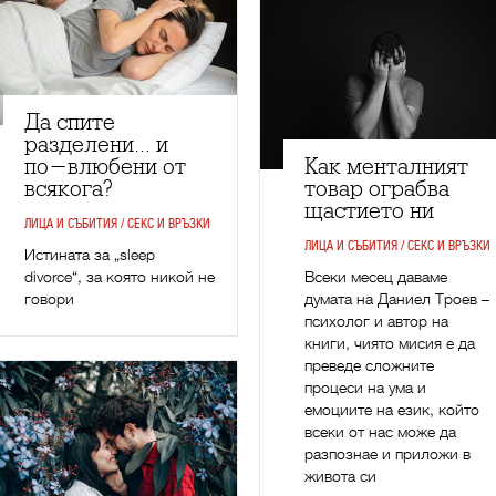
Да спите
разделени... и
по-влюбени от
Как менталният
всякога?
товар ограбва
щастието ни
ЛИЦА И СЪБИТИЯ / СЕКС И ВРЪЗКИ
ЛИЦА И СЪБИТИЯ / СЕКС И ВРЪЗКИ
Истината за „sleep
divorce“, за която никой не
Всеки месец даваме
говори
думата на Даниел Троев –
психолог и автор на
книги, чиято мисия е да
преведе сложните
процеси на ума и
емоциите на език, който
всеки от нас може да
разпознае и приложи в
живота си