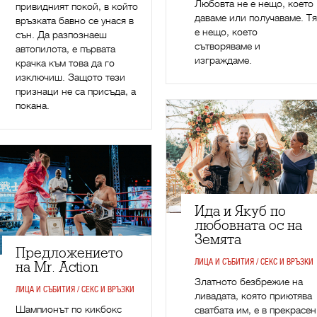
Любовта не е нещо, което
привидният покой, в който
даваме или получаваме. Тя
връзката бавно се унася в
е нещо, което
сън. Да разпознаеш
сътворяваме и
автопилота, е първата
изграждаме.
крачка към това да го
изключиш. Защото тези
признаци не са присъда, а
покана.
Ида и Якуб по
любовната ос на
Земята
Предложението
ЛИЦА И СЪБИТИЯ / СЕКС И ВРЪЗКИ
на Mr. Action
Златното безбрежие на
ЛИЦА И СЪБИТИЯ / СЕКС И ВРЪЗКИ
ливадата, която приютява
Шампионът по кикбокс
сватбата им, е в прекрасен