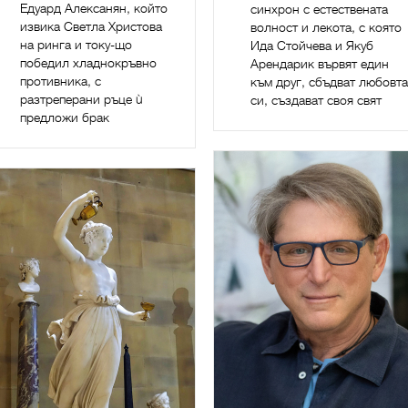
Едуард Алексанян, който
синхрон с естествената
извика Светла Христова
волност и лекота, с която
на ринга и току-що
Ида Стойчева и Якуб
победил хладнокръвно
Арендарик вървят един
противника, с
към друг, сбъдват любовта
разтреперани ръце ù
си, създават своя свят
предложи брак