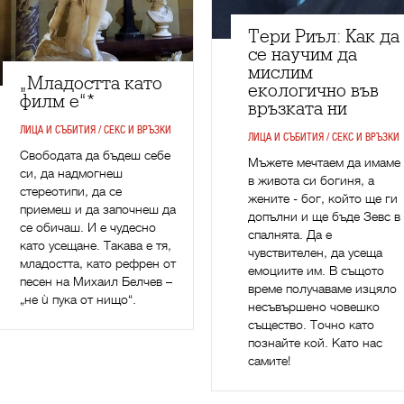
Тери Риъл: Как да
се научим да
мислим
„Младостта като
екологично във
филм е“*
връзката ни
ЛИЦА И СЪБИТИЯ / СЕКС И ВРЪЗКИ
ЛИЦА И СЪБИТИЯ / СЕКС И ВРЪЗКИ
Свободата да бъдеш себе
Мъжете мечтаем да имаме
си, да надмогнеш
в живота си богиня, а
стереотипи, да се
жените - бог, който ще ги
приемеш и да започнеш да
допълни и ще бъде Зевс в
се обичаш. И е чудесно
спалнята. Да е
като усещане. Такава е тя,
чувствителен, да усеща
младостта, като рефрен от
емоциите им. В същото
песен на Михаил Белчев –
време получаваме изцяло
„не ù пука от нищо“.
несъвършено човешко
същество. Точно като
познайте кой. Като нас
самите!