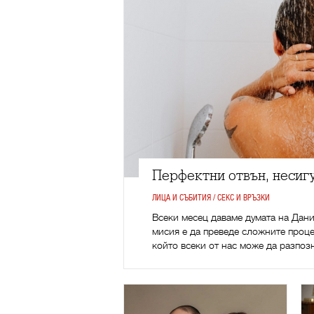
Перфектни отвън, несиг
ЛИЦА И СЪБИТИЯ / СЕКС И ВРЪЗКИ
Всеки месец даваме думата на Дани
мисия е да преведе сложните проце
който всеки от нас може да разпоз