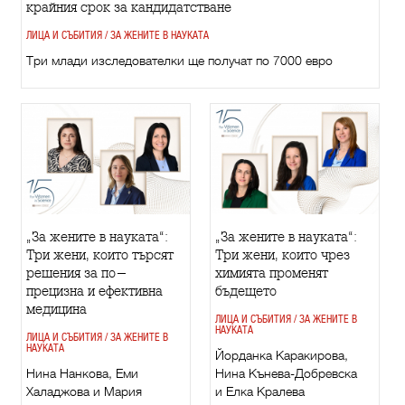
крайния срок за кандидатстване
ЛИЦА И СЪБИТИЯ / ЗА ЖЕНИТЕ В НАУКАТА
Три млади изследователки ще получат по 7000 евро
„За жените в науката“:
„За жените в науката“:
Три жени, които търсят
Три жени, които чрез
решения за по-
химията променят
прецизна и ефективна
бъдещето
медицина
ЛИЦА И СЪБИТИЯ / ЗА ЖЕНИТЕ В
НАУКАТА
ЛИЦА И СЪБИТИЯ / ЗА ЖЕНИТЕ В
НАУКАТА
Йорданка Каракирова,
Нина Нанкова, Еми
Нина Кънева-Добрeвска
Халаджова и Мария
и Елка Кралева