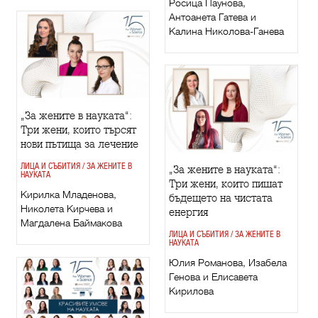
Росица Паунова,
Антоанета Гатева и
Калина Николова-Ганева
„За жените в науката“:
Три жени, които търсят
нови пътища за лечение
ЛИЦА И СЪБИТИЯ / ЗА ЖЕНИТЕ В
„За жените в науката“:
НАУКАТА
Три жени, които пишат
Кирилка Младенова,
бъдещето на чистата
Николета Кирчева и
енергия
Магдалена Баймакова
ЛИЦА И СЪБИТИЯ / ЗА ЖЕНИТЕ В
НАУКАТА
Юлия Романова, Изабела
Генова и Елисавета
Кирилова