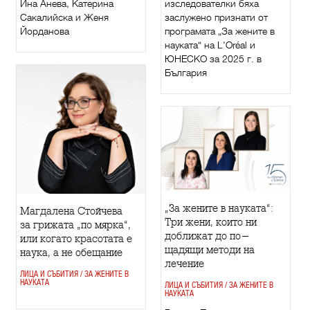
изследователки бяха
Ина Анева, Катерина
заслужено признати от
Сакалийска и Женя
програмата „За жените в
Йорданова
науката“ на L'Oréal и
ЮНЕСКО за 2025 г. в
България
„За жените в науката“:
Магдалена Стойчева
Три жени, които ни
за грижата „по мярка“,
доближат до по-
или когато красотата е
щадящи методи на
наука, а не обещание
лечение
ЛИЦА И СЪБИТИЯ / ЗА ЖЕНИТЕ В
НАУКАТА
ЛИЦА И СЪБИТИЯ / ЗА ЖЕНИТЕ В
НАУКАТА