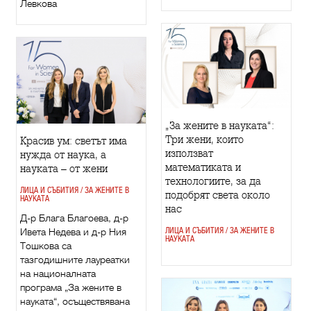
Левкова
„За жените в науката“:
Три жени, които
Красив ум: светът има
използват
нужда от наука, а
математиката и
науката – от жени
технологиите, за да
ЛИЦА И СЪБИТИЯ / ЗА ЖЕНИТЕ В
подобрят света около
НАУКАТА
нас
Д-р Блага Благоева, д-р
Ивета Недева и д-р Ния
ЛИЦА И СЪБИТИЯ / ЗА ЖЕНИТЕ В
НАУКАТА
Тошкова са
тазгодишните лауреатки
на националната
програма „За жените в
науката“, осъществявана