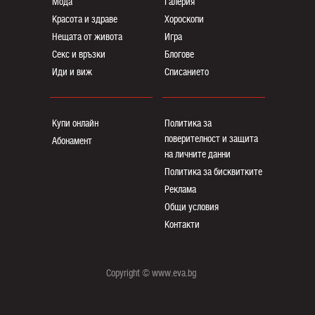
Мода
Галерия
Красота и здраве
Хороскопи
Нещата от живота
Игра
Секс и връзки
Блогoве
Иди и виж
Списанието
Купи онлайн
Политика за
поверителност и защита
Абонамент
на личните данни
Политика за бисквитките
Реклама
Общи условия
Контакти
Copyright © www.eva.bg