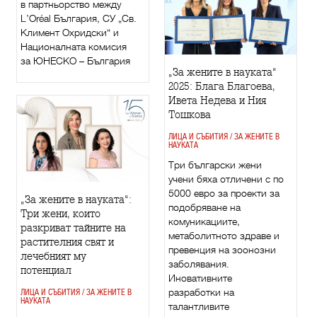
в партньорство между
L’Oréal България, СУ „Св.
Климент Охридски“ и
Националната комисия
за ЮНЕСКО – България
„За жените в науката“
2025: Блага Благоева,
Ивета Недева и Ния
Тошкова
ЛИЦА И СЪБИТИЯ / ЗА ЖЕНИТЕ В
НАУКАТА
Три български жени
учени бяха отличени с по
5000 евро за проекти за
„За жените в науката“:
подобряване на
Три жени, които
комуникациите,
разкриват тайните на
метаболитното здраве и
растителния свят и
превенция на зоонозни
лечебният му
заболявания.
потенциал
Иновативните
разработки на
ЛИЦА И СЪБИТИЯ / ЗА ЖЕНИТЕ В
НАУКАТА
талантливите