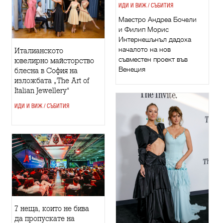
ИДИ И ВИЖ / СЪБИТИЯ
Маестро Андреа Бочели
и Филип Морис
Интернешънъл дадоха
началото на нов
Италианското
съвместен проект във
ювелирно майсторство
Венеция
блесна в София на
изложбата „The Art of
Italian Jewellery“
ИДИ И ВИЖ / СЪБИТИЯ
7 неща, които не бива
да пропускате на