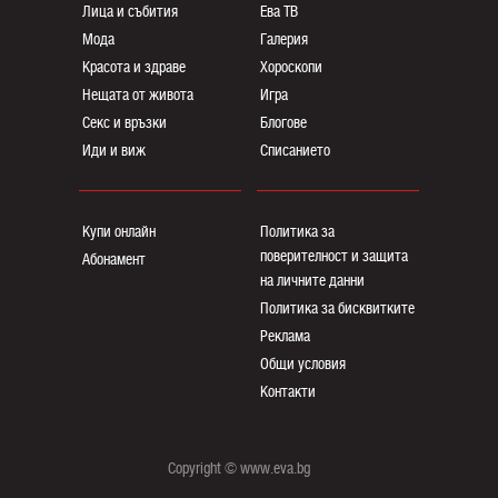
Лица и събития
Ева ТВ
Мода
Галерия
Красота и здраве
Хороскопи
Нещата от живота
Игра
Секс и връзки
Блогoве
Иди и виж
Списанието
Купи онлайн
Политика за
поверителност и защита
Абонамент
на личните данни
Политика за бисквитките
Реклама
Общи условия
Контакти
Copyright © www.eva.bg