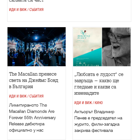
ИДИ И ВИЖ / СЪБИТИЯ
The Macallan пренесе
„Любовта е лудост“ се
света на Джеймс Бонд
завръща - какво ще
в България
гледаме и какви са
изненадите
ИДИ И ВИЖ / СЪБИТИЯ
ИДИ И ВИЖ / КИНО
Лимитираното The
Macallan Diamonds Are
Актьорът Владимир
Forever 55th Anniversary
Пенев е председател на
Release дебютира
журито, филм-загадка
официално у нас
закрива фестивала