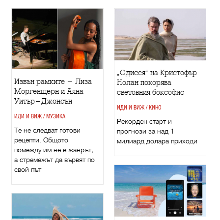
„Одисея“ на Кристофър
Извън рамките - Лиза
Нолан покорява
Моргенщерн и Аяна
световния боксофис
Уитър-Джонсън
ИДИ И ВИЖ / КИНО
ИДИ И ВИЖ / МУЗИКА
Рекорден старт и
Те не следват готови
прогнози за над 1
рецепти. Общото
милиард долара приходи
помежду им не е жанрът,
а стремежът да вървят по
свой път