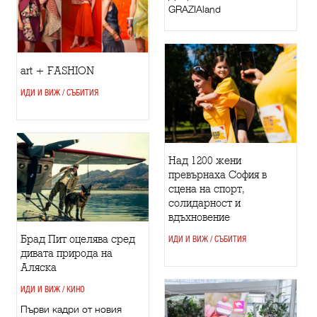
GRAZIAland
art + FASHION
ИДИ И ВИЖ / СЪБИТИЯ
Над 1200 жени
превърнаха София в
сцена на спорт,
солидарност и
вдъхновение
Брад Пит оцелява сред
ИДИ И ВИЖ / СЪБИТИЯ
дивата природа на
Аляска
ИДИ И ВИЖ / КИНО
Първи кадри от новия