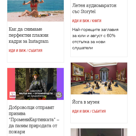
Летен аудиомаратон
със Storytel
ИДИ И ВИЖ / КНИГИ
Как да снимаме
Най-горещите заглавия
перфектни плажни
за юли и август с 60%
кадри за Instagram
отстъпка за нови
слушатели
ИДИ И ВИЖ / СЪБИТИЯ
Йога в музея
Доброволци отправят
ИДИ И ВИЖ / СЪБИТИЯ
призива
“ПромениКартинката” –
да пазим природата от
пожари