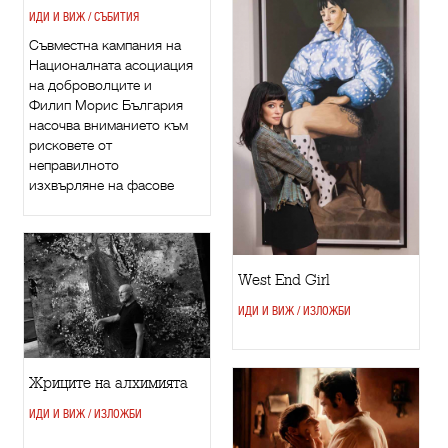
ИДИ И ВИЖ / СЪБИТИЯ
Съвместна кампания на
Националната асоциация
на доброволците и
Филип Морис България
насочва вниманието към
рисковете от
неправилното
изхвърляне на фасове
West End Girl
ИДИ И ВИЖ / ИЗЛОЖБИ
Жриците на алхимията
ИДИ И ВИЖ / ИЗЛОЖБИ