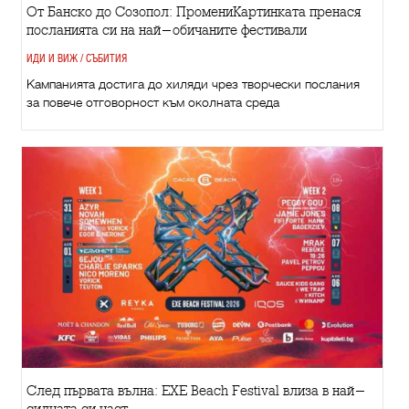
От Банско до Созопол: ПромениКартинката пренася
посланията си на най-обичаните фестивали
ИДИ И ВИЖ / СЪБИТИЯ
Кампанията достига до хиляди чрез творчески послания
за повече отговорност към околната среда
След първата вълна: EXE Beach Festival влиза в най-
силната си част