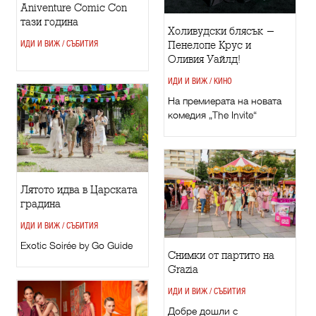
Aniventure Comic Con
тази година
Холивудски блясък -
Пенелопе Крус и
ИДИ И ВИЖ / СЪБИТИЯ
Оливия Уайлд!
ИДИ И ВИЖ / КИНО
На премиерата на новата
комедия „The Invite“
Лятото идва в Царската
градина
ИДИ И ВИЖ / СЪБИТИЯ
Exotic Soirée by Go Guide
Снимки от партито на
Grazia
ИДИ И ВИЖ / СЪБИТИЯ
Добре дошли с