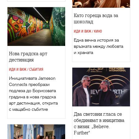
Като гореща вода за
шоколад
ИДИ И ВИЖ / КИНО
Една вечна история за
връзката между любовта
и храната
Нова градска арт
дестинация
ИДИ И ВИЖ / СЪБИТИЯ
Инициативата Jameson
Connects преобрази
подлеза до Борисовата
градина в нова градска
арт дестинация, открита
с мащабно събитие
Два световни гласа се
обединяват в иницитива
с визия: „Believe.
Further“