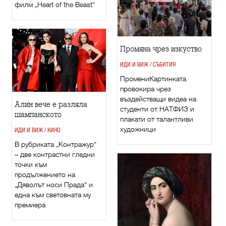
филм „Heart of the Beast“
Промяна чрез изкуство
ИДИ И ВИЖ / СЪБИТИЯ
ПромениКартинката
провокира чрез
въздействащи видеа на
Алин вече е разляла
студенти от НАТФИЗ и
шампанското
плакати от талантливи
художници
ИДИ И ВИЖ / КИНО
В рубриката „Контражур“
– две контрастни гледни
точки към
продължението на
„Дяволът носи Прада“ и
една към световната му
премиера