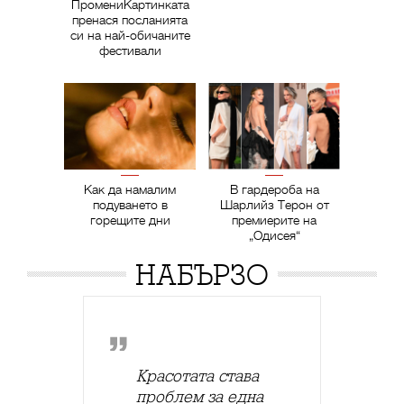
ПромениКартинката
пренася посланията
си на най-обичаните
фестивали
Как да намалим
В гардероба на
подуването в
Шарлийз Терон от
горещите дни
премиерите на
„Одисея“
НАБЪРЗО
Красотата става
проблем за една