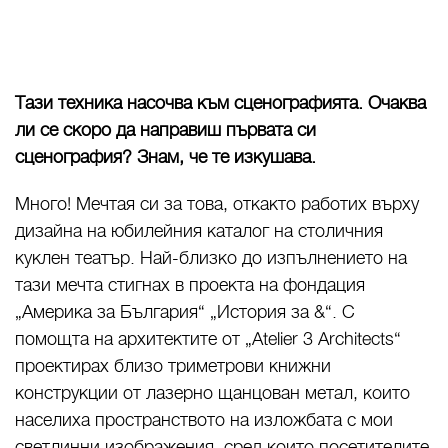
Тази техника насочва към сценографията. Очаква
ли се скоро да направиш първата си
сценография? Знам, че те изкушава.
Много! Мечтая си за това, откакто работих върху
дизайна на юбилейния каталог на столичния
куклен театър. Най-близко до изпълнението на
тази мечта стигнах в проекта на фондация
„Америка за България“ „История за &“. С
помощта на архитектите от „Atelier 3 Architects“
проектирах близо триметрови книжни
конструкции от лазерно щанцован метал, които
населиха пространството на изложбата с мои
светлинни изображения, сред които посетителите