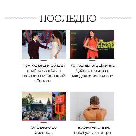
ПОСЛЕДНО
Том Холанд и Зендая
70-годишната Джийна
с тайна сватба за
Дейвис шокира с
половин милион край
младежко излъчване
Лондон
От Банско до
Перфектни отвън,
Созопол:
несигурни отвътре