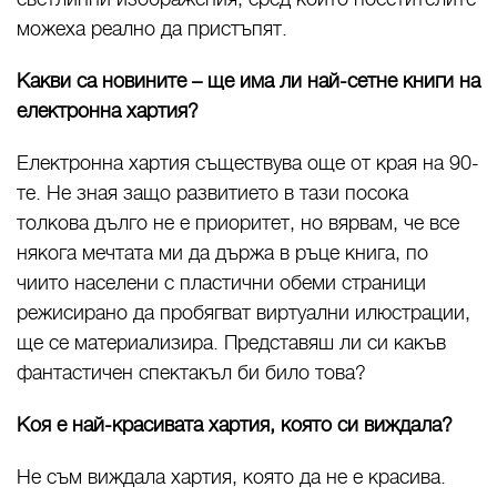
можеха реално да пристъпят.
Какви са новините – ще има ли най-сетне книги на
електронна хартия?
Електронна хартия съществува още от края на 90-
те. Не зная защо развитието в тази посока
толкова дълго не е приоритет, но вярвам, че все
някога мечтата ми да държа в ръце книга, по
чиито населени с пластични обеми страници
режисирано да пробягват виртуални илюстрации,
ще се материализира. Представяш ли си какъв
фантастичен спектакъл би било това?
Коя е най-красивата хартия, която си виждала?
Не съм виждала хартия, която да не е красива.