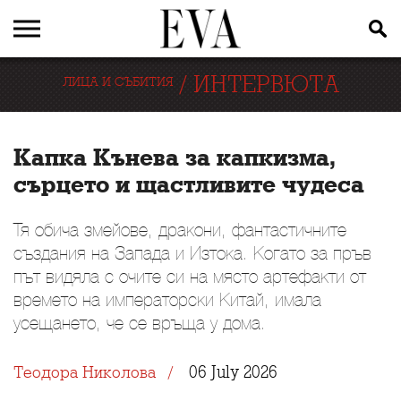
/
ИНТЕРВЮТА
ЛИЦА И СЪБИТИЯ
Капка Кънева за капкизма,
сърцето и щастливите чудеса
Тя обича змейове, дракони, фантастичните
създания на Запада и Изтока. Когато за пръв
път видяла с очите си на място артефакти от
времето на императорски Китай, имала
усещането, че се връща у дома.
06 July 2026
Теодора Николова