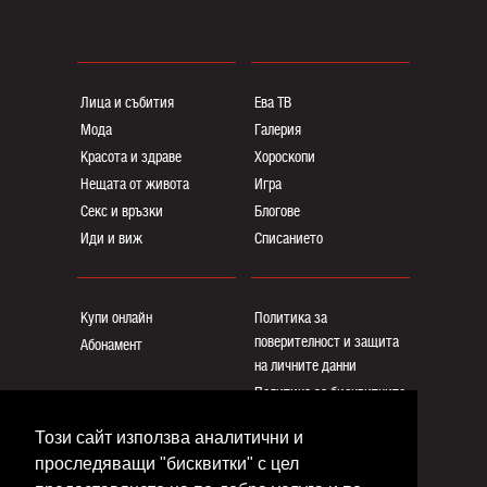
Лица и събития
Ева ТВ
Мода
Галерия
Красота и здраве
Хороскопи
Нещата от живота
Игра
Секс и връзки
Блогoве
Иди и виж
Списанието
Купи онлайн
Политика за
поверителност и защита
Абонамент
на личните данни
Политика за бисквитките
Реклама
Този сайт използва аналитични и
Общи условия
проследяващи "бисквитки" с цел
Контакти