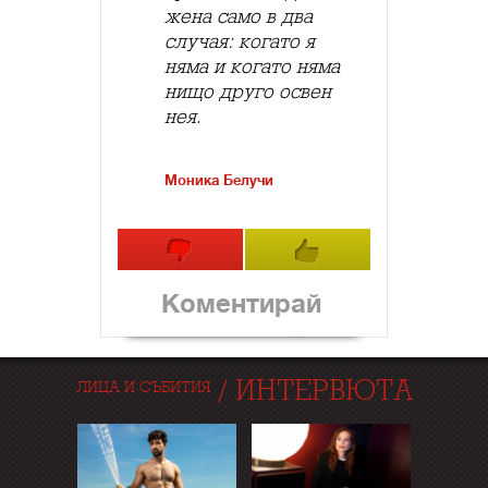
жена само в два
случая: когато я
няма и когато няма
нищо друго освен
нея.
Моника Белучи
Коментирай
/
ИНТЕРВЮТА
ЛИЦА И СЪБИТИЯ