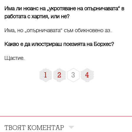
Има ли нюанс на „укротяване на опърничавата“ в
работата с хартия, или не?
Има, но „опърничавата“ съм обикновено аз.
Какво е да илюстрираш поезията на Борхес?
Щастие.
1
2
3
4
ТВОЯТ КОМЕНТАР