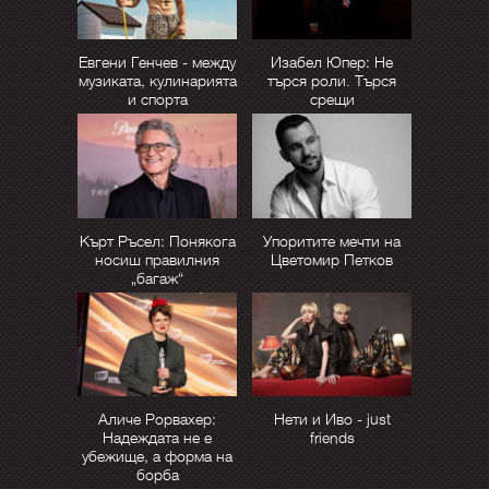
Евгени Генчев - между
Изабел Юпер: Не
музиката, кулинарията
търся роли. Търся
и спорта
срещи
Кърт Ръсел: Понякога
Упоритите мечти на
носиш правилния
Цветомир Петков
„багаж“
Аличе Рорвахер:
Нети и Иво - just
Надеждата не е
friends
убежище, а форма на
борба