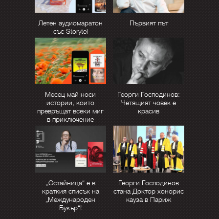
Летен аудиомаратон
Първият път
със Storytel
Месец май носи
Георги Господинов:
истории, които
Четящият човек е
превръщат всеки миг
красив
в приключение
„Остайница“ е в
Георги Господинов
краткия списък на
стана Доктор хонорис
„Международен
кауза в Париж
Букър“!