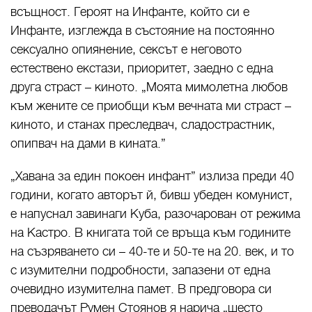
всъщност. Героят на Инфанте, който си е
Инфанте, изглежда в състояние на постоянно
сексуално опиянение, сексът е неговото
естествено екстази, приоритет, заедно с една
друга страст – киното. „Моята мимолетна любов
към жените се приобщи към вечната ми страст –
киното, и станах преследвач, сладострастник,
опипвач на дами в кината.”
„Хавана за един покоен инфант” излиза преди 40
години, когато авторът й, бивш убеден комунист,
е напуснал завинаги Куба, разочарован от режима
на Кастро. В книгата той се връща към годините
на съзряването си – 40-те и 50-те на 20. век, и то
с изумителни подробности, запазени от една
очевидно изумителна памет. В предговора си
преводачът Румен Стоянов я нарича „шесто