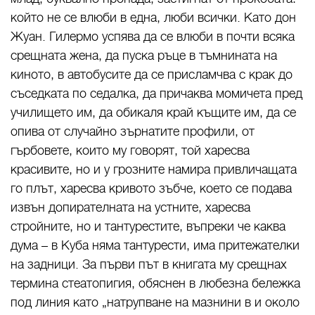
който не се влюби в една, люби всички. Като дон
Жуан. Гилермо успява да се влюби в почти всяка
срещната жена, да пуска ръце в тъмнината на
киното, в автобусите да се присламчва с крак до
съседката по седалка, да причаква момичета пред
училището им, да обикаля край къщите им, да се
опива от случайно зърнатите профили, от
гърбовете, които му говорят, той харесва
красивите, но и у грозните намира привличащата
го плът, харесва кривото зъбче, което се подава
извън допирателната на устните, харесва
стройните, но и тантурестите, въпреки че каква
дума – в Куба няма тантурести, има притежателки
на задници. За първи път в книгата му срещнах
термина стеатопигия, обяснен в любезна бележка
под линия като „натрупване на мазнини в и около