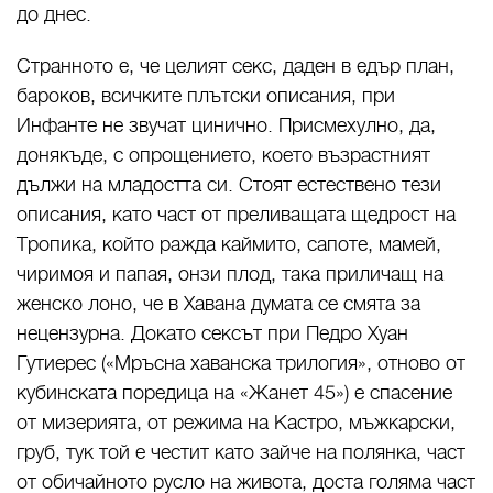
до днес.
Странното е, че целият секс, даден в едър план,
бароков, всичките плътски описания, при
Инфанте не звучат цинично. Присмехулно, да,
донякъде, с опрощението, което възрастният
дължи на младостта си. Стоят естествено тези
описания, като част от преливащата щедрост на
Тропика, който ражда каймито, сапоте, мамей,
чиримоя и папая, онзи плод, така приличащ на
женско лоно, че в Хавана думата се смята за
нецензурна. Докато сексът при Педро Хуан
Гутиерес («Мръсна хаванска трилогия», отново от
кубинската поредица на «Жанет 45») е спасение
от мизерията, от режима на Кастро, мъжкарски,
груб, тук той е честит като зайче на полянка, част
от обичайното русло на живота, доста голяма част