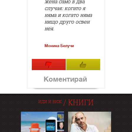
жена само в два
случая: когато я
няма и когато няма
нищо друго освен
нея.
Моника Белучи
Коментирай
/
КНИГИ
ИДИ И ВИЖ