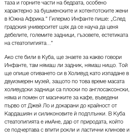
таза и горните части на бедрата, особено
характерно за бушменските и хотентотските жени
в Южна Африка.” Гилермо Инфанте пише: „След
градския университет щях да се науча да ценя
дебелите, големите задници, гъзовете, естетиката
на стеатопигията...”
Ако сте били в Куба, ще знаете за какво говори
Инфанте, там нямаш ли задник, нямаш нищо. Той
ще опише отиването си в Холивуд като изпадане в
двуизмерен музей, защото по това време масата
холивудски задници са плоски по англосаксонски,
няма и помен от масичките за кафе, въведени
първо от Джей Ло и докарани до крайност от
Кардашиян и силиконовите й подплънки. В Куба
стеатопигията е имАне, дар от природата, който
се подчертава с впити рокли и ластични клинове и