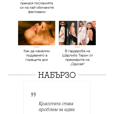
пренася посланията
си на най-обичаните
фестивали
Как да намалим
В гардероба на
подуването в
Шарлийз Терон от
горещите дни
премиерите на
„Одисея“
НАБЪРЗО
Красотата става
проблем за една