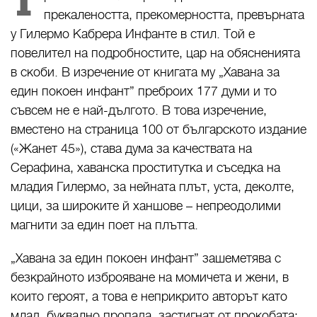
Т
прекалеността, прекомерността, превърната
у Гилермо Кабрера Инфанте в стил. Той е
повелител на подробностите, цар на обясненията
в скоби. В изречение от книгата му „Хавана за
един покоен инфант” преброих 177 думи и то
съвсем не е най-дългото. В това изречение,
вместено на страница 100 от българското издание
(«Жанет 45»), става дума за качествата на
Серафина, хаванска проститутка и съседка на
младия Гилермо, за нейната плът, уста, деколте,
цици, за широките й ханшове – непреодолими
магнити за един поет на плътта.
„Хавана за един покоен инфант” зашеметява с
безкрайното изброяване на момичета и жени, в
които героят, а това е неприкрито авторът като
млад, буквално пропада, застигнат от прокобата: