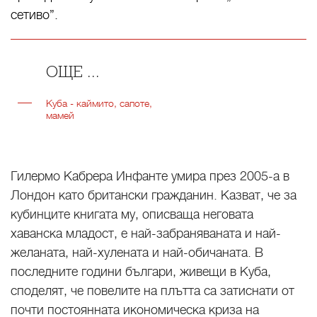
сетиво”.
ОЩЕ ...
Куба - каймито, сапоте,
мамей
Гилермо Кабрера Инфанте умира през 2005-а в
Лондон като британски гражданин. Казват, че за
кубинците книгата му, описваща неговата
хаванска младост, е най-забраняваната и най-
желаната, най-хулената и най-обичаната. В
последните години българи, живещи в Куба,
споделят, че повелите на плътта са затиснати от
почти постоянната икономическа криза на