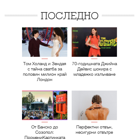
ПОСЛЕДНО
Том Холанд и Зендая
70-годишната Джийна
с тайна сватба за
Дейвис шокира с
половин милион край
младежко излъчване
Лондон
От Банско до
Перфектни отвън,
Созопол:
несигурни отвътре
ПромениКартинката