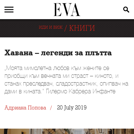
/
КНИГИ
ИДИ И ВИЖ
Хавана – легенди за плътта
„Моята мимолетна любов към жените се
приобщи към вечната ми страст – киното, и
станах преследвач, сладострастник, опипвач на
дами в кината.” Гилермо Кабрера Инфанте
20 July 2019
Адриана Попова