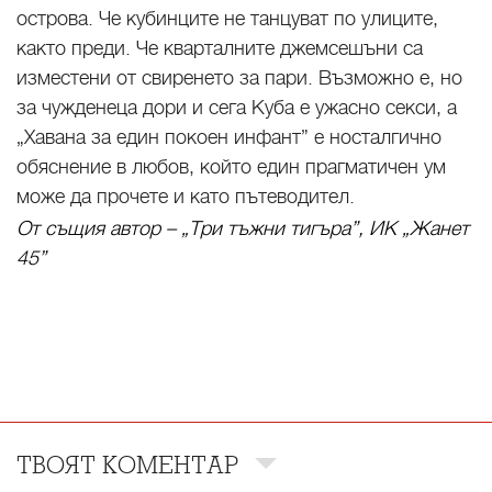
острова. Че кубинците не танцуват по улиците,
както преди. Че кварталните джемсешъни са
изместени от свиренето за пари. Възможно е, но
за чужденеца дори и сега Куба е ужасно секси, а
„Хавана за един покоен инфант” е носталгично
обяснение в любов, който един прагматичен ум
може да прочете и като пътеводител.
От същия автор – „Три тъжни тигъра”, ИК „Жанет
45”
ТВОЯТ КОМЕНТАР