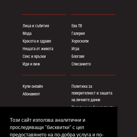
Лица и събития
Ева ТВ
Мода
Галерия
Красота и здраве
Хороскопи
Нещата от живота
Игра
Секс и връзки
Блогoве
Иди и виж
Списанието
Купи онлайн
Политика за
поверителност и защита
Абонамент
на личните данни
Политика за бисквитките
Реклама
Този сайт използва аналитични и
Общи условия
проследяващи "бисквитки" с цел
Контакти
предоставянето на по-добра услуга и по-