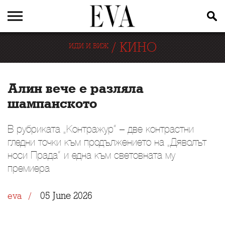
/
КИНО
ИДИ И ВИЖ
Алин вече е разляла
шампанското
В рубриката „Контражур“ – две контрастни
гледни точки към продължението на „Дяволът
носи Прада“ и една към световната му
премиера
05 June 2026
eva