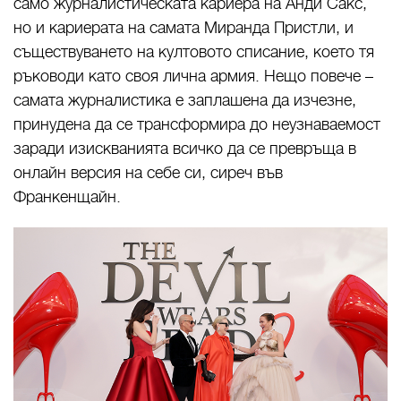
само журналистическата кариера на Анди Сакс,
но и кариерата на самата Миранда Пристли, и
съществуването на култовото списание, което тя
ръководи като своя лична армия. Нещо повече –
самата журналистика е заплашена да изчезне,
принудена да се трансформира до неузнаваемост
заради изискванията всичко да се превръща в
онлайн версия на себе си, сиреч във
Франкенщайн.