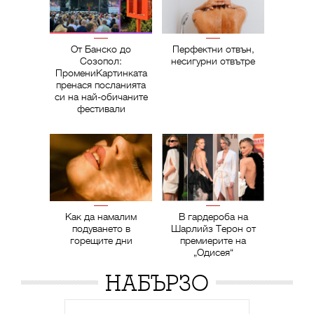
От Банско до
Перфектни отвън,
Созопол:
несигурни отвътре
ПромениКартинката
пренася посланията
си на най-обичаните
фестивали
Как да намалим
В гардероба на
подуването в
Шарлийз Терон от
горещите дни
премиерите на
„Одисея“
НАБЪРЗО