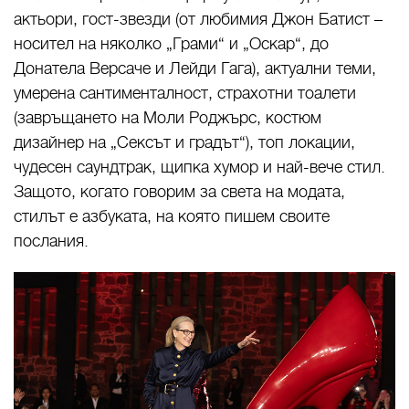
актьори, гост-звезди (от любимия Джон Батист –
носител на няколко „Грами“ и „Оскар“, до
Донатела Версаче и Лейди Гага), актуални теми,
умерена сантименталност, страхотни тоалети
(завръщането на Моли Роджърс, костюм
дизайнер на „Сексът и градът“), топ локации,
чудесен саундтрак, щипка хумор и най-вече стил.
Защото, когато говорим за света на модата,
стилът е азбуката, на която пишем своите
послания.