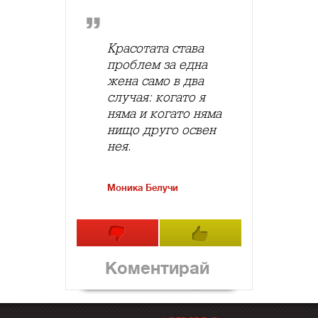
Красотата става
проблем за една
жена само в два
случая: когато я
няма и когато няма
нищо друго освен
нея.
Моника Белучи
Коментирай