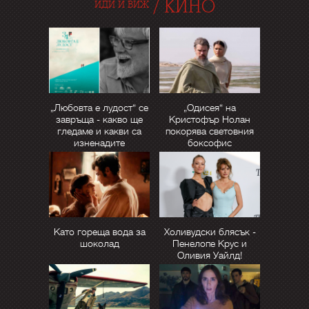
/
КИНО
ИДИ И ВИЖ
„Любовта е лудост“ се
„Одисея“ на
завръща - какво ще
Кристофър Нолан
гледаме и какви са
покорява световния
изненадите
боксофис
Като гореща вода за
Холивудски блясък -
шоколад
Пенелопе Крус и
Оливия Уайлд!