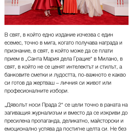
В свят, в който едно издание изчезва с един
есемес, точно в мига, когато получава награда и
признание, в свят, в който може да се плати
прием в „Санта Мария дела Грацие“ в Милано, в
свят, в който не се ценят интелектът и стилът, а
банковите сметки и лудостта, по-важното е какво
си готов да жертваш – личния си живот или
професионалните избори.
„Дяволът носи Прада 2“ се цели точно в раната на
загиващия журнализъм и вместо да се изкриви до
пресилена пропаганда, деликатно, майсторски и
емоционално успява да постигне целта си. Не без