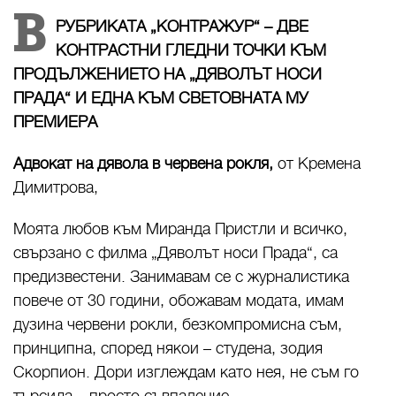
В
РУБРИКАТА „КОНТРАЖУР“ – ДВЕ
КОНТРАСТНИ ГЛЕДНИ ТОЧКИ КЪМ
ПРОДЪЛЖЕНИЕТО НА „ДЯВОЛЪТ НОСИ
ПРАДА“ И ЕДНА КЪМ СВЕТОВНАТА МУ
ПРЕМИЕРА
Адвокат на дявола в червена рокля,
от Кремена
Димитрова,
Моята любов към Миранда Пристли и всичко,
свързано с филма „Дяволът носи Прада“, са
предизвестени. Занимавам се с журналистика
повече от 30 години, обожавам модата, имам
дузина червени рокли, безкомпромисна съм,
принципна, според някои – студена, зодия
Скорпион. Дори изглеждам като нея, не съм го