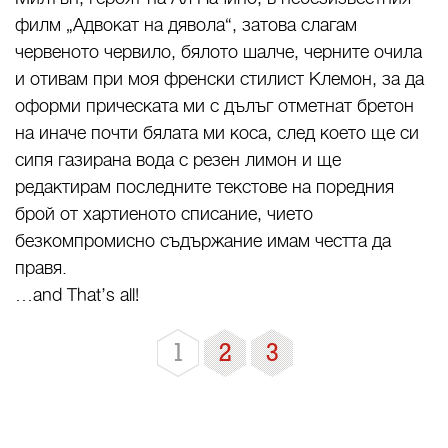
филм „Адвокат на дявола“, затова слагам
червеното червило, бялото шалче, черните очила
и отивам при моя френски стилист Клемон, за да
оформи прическата ми с дълъг отметнат бретон
на иначе почти бялата ми коса, след което ще си
сипя газирана вода с резен лимон и ще
редактирам последните текстове на поредния
брой от хартиеното списание, чието
безкомпромисно съдържание имам честта да
правя.
…and That’s all!
1
2
3