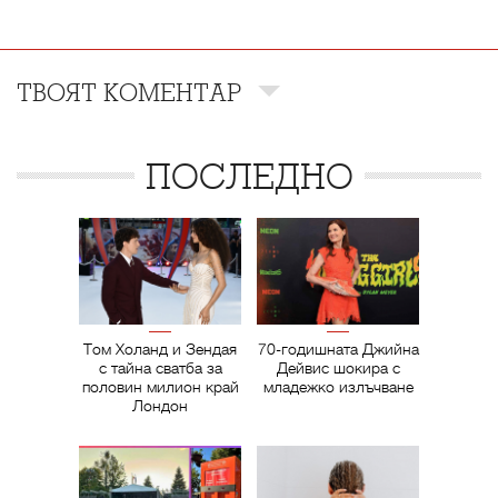
ТВОЯТ КОМЕНТАР
ПОСЛЕДНО
Том Холанд и Зендая
70-годишната Джийна
с тайна сватба за
Дейвис шокира с
половин милион край
младежко излъчване
Лондон