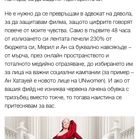
Не е нужно да се превръщам в адвокат на дявола,
за да защитавам филма, защото цифрите говорят
повече от моите чувства. Само в първите 48 часа
от излизането си лентата печели 230% от
бюджета си, Мерил и Ан са буквално навсякъде –
от мърча, през онлайн пространството и
тоталното медийно отразяване, до избирaнето им
за лица на важни социални кампании (за пример –
Ан Хатауей е новото лице на UNwomen). И ако от
вашия фийд не изниква червена лачена обувка с
тризъбец вместо токче, то тогава наистина се
притеснявам за вас.