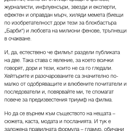
журналисти, инфлуенсъри, звезди и експерти,
ефектен и оправдан мърч, хиляди мемета (биещи
по изобретателност дори тези за блокбастъра
„Барби“) и любовта на милиони фенове, тръпнещи
в очакване.
И, да, естествено че филмът раздели публиката
на две. Така става с явление, за което всички
говорят, дори и тези, които не са го гледали.
Хейтърите и разочарованите са значително по-
малко от одобряващите и влюбените почитатели и
последователи и, повярвайте ми, те спомагат
повече за предизвестения триумф на филма.
Но да се върнем към съществото на нещата –
сюжета, каста, модата и посланията. И тук е
заложена правилната формула – гламур, обичани