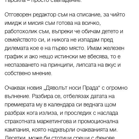
търсила – просто съвпадeние.
Отговорен редактор съм на списание, за чийто
имидж и мисия съм готова на всичко,
работохолик съм, въпреки че обичам детето и
семейството си, и никога не изпадам пред
дилемата кое e на първо място. Имам железен
график и ако нещо истински ме вбесява, то е
неспазването на принципи, липсата на вкус и
собствено мнение.
Oчаквах новия „Дяволът носи Прада“ с огромно
вълнение. Разбира се, отбелязах датата на
премиерата му в календара си веднага щом
разбрах кога излиза, и проследих с наслада
страхотната маркетингова и промоционална
кампания, която надхвърли очакванията ми.
Десетки, може би стотици срещи с фенове,