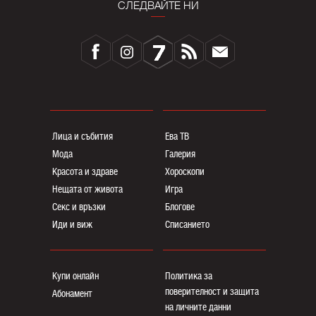
СЛЕДВАЙТЕ НИ
Лица и събития
Ева ТВ
Мода
Галерия
Красота и здраве
Хороскопи
Нещата от живота
Игра
Секс и връзки
Блогoве
Иди и виж
Списанието
Купи онлайн
Политика за
поверителност и защита
Абонамент
на личните данни