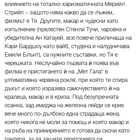
влиянието на тотално харизматичната Мерийл
Стрийп – защото няма какво да се лъжем,
филмът е Тя. Другите, макар и чудесни като
изпълнение (прелестен Стенли Тучи, чаровна и
убедителна Ан Хатауей, все повече приличаща на
Кари Бардшоу като вайб, студена и налудничава
Емили Блънт), са нужните съставки, но Тя е
черешката. Неслучайно първата ѝ поява във
филма е пристигането ѝ на „Мет Гала“ в
ултимативна червена рокля, при която ти спира
дъхът и която изразява самочувствието ѝ на
кралица, макар и в криза. Под безупречната
осанка, зад имиджа на желязна лейди се крие
вече много по-дълбоко една страдаща жена,
която никога не моли за помощ и която макар и
на ръба на примирението е готова да скочи като
пантера, за да защити територията си.