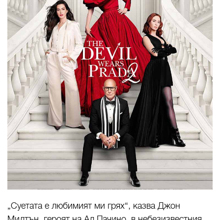
„Суетата е любимият ми грях“, казва Джон
Милтън, героят на Ал Пачино, в небезизвестния