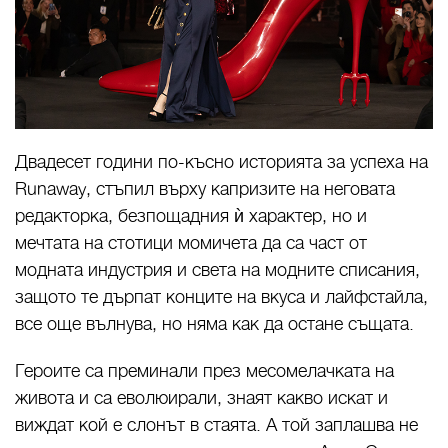
Двадесет години по-късно историята за успеха на
Runaway, стъпил върху капризите на неговата
редакторка, безпощадния ѝ характер, но и
мечтата на стотици момичета да са част от
модната индустрия и света на модните списания,
защото те дърпат конците на вкуса и лайфстайла,
все още вълнува, но няма как да остане същата.
Героите са преминали през месомелачката на
живота и са еволюирали, знаят какво искат и
виждат кой е слонът в стаята. А той заплашва не