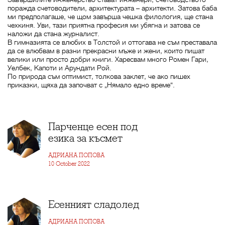
поражда счетоводители, архитектурата – архитекти. Затова баба
ми предполагаше, че щом завърша чешка филология, ще стана
чехкиня. Уви, тази приятна професия ми убягна и затова се
наложи да стана журналист.
В гимназията се влюбих в Толстой и оттогава не съм преставала
да се влюбвам в разни прекрасни мъже и жени, които пишат
велики или просто добри книги. Харесвам много Ромен Гари,
Уелбек, Капоти и Арундати Рой.
По природа съм оптимист, толкова заклет, че ако пишех
приказки, щяха да започват с „Нямало едно време“.
Парченце есен под
езика за късмет
АДРИАНА ПОПОВА
10 October 2022
Eсенният сладолед
АДРИАНА ПОПОВА