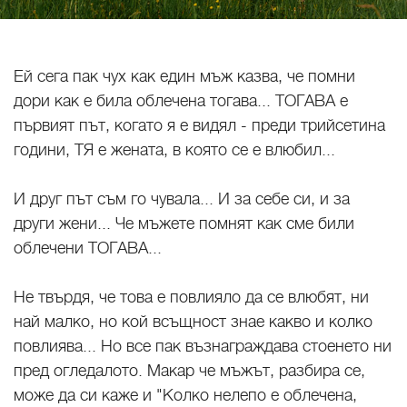
Ей сега пак чух как един мъж казва, че помни
дори как е била облечена тогава... ТОГАВА е
първият път, когато я е видял - преди трийсетина
години, ТЯ е жената, в която се е влюбил...
И друг път съм го чувала... И за себе си, и за
други жени... Че мъжете помнят как сме били
облечени ТОГАВА...
Не твърдя, че това е повлияло да се влюбят, ни
най малко, но кой всъщност знае какво и колко
повлиява... Но все пак възнаграждава стоенето ни
пред огледалото. Макар че мъжът, разбира се,
може да си каже и "Колко нелепо е облечена,