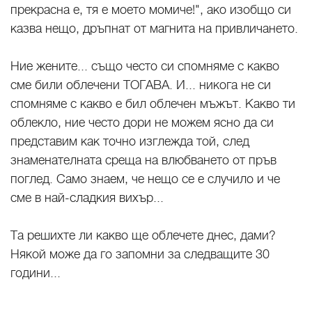
прекрасна е, тя е моето момиче!", ако изобщо си
казва нещо, дръпнат от магнита на привличането.
Ние жените... също често си спомняме с какво
сме били облечени ТОГАВА. И... никога не си
спомняме с какво е бил облечен мъжът. Какво ти
облекло, ние често дори не можем ясно да си
представим как точно изглежда той, след
знаменателната среща на влюбването от пръв
поглед. Само знаем, че нещо се е случило и че
сме в най-сладкия вихър...
Та решихте ли какво ще облечете днес, дами?
Някой може да го запомни за следващите 30
години...