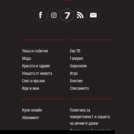
Лица и събития
Ева ТВ
Мода
Галерия
Красота и здраве
Хороскопи
Нещата от живота
Игра
Секс и връзки
Блогoве
Иди и виж
Списанието
Купи онлайн
Политика за
поверителност и защита
Абонамент
на личните данни
Политика за бисквитките