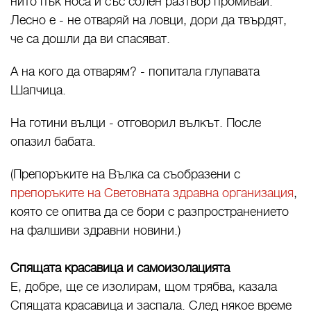
нито пък носа й със солен разтвор промивай.
Лесно е - не отваряй на ловци, дори да твърдят,
че са дошли да ви спасяват.
А на кого да отварям? - попитала глупавата
Шапчица.
На готини вълци - отговорил вълкът. После
опазил бабата.
(Препоръките на Вълка са съобразени с
препоръките на Световната здравна организация
,
която се опитва да се бори с разпространението
на фалшиви здравни новини.)
Спящата красавица и самоизолацията
Е, добре, ще се изолирам, щом трябва, казала
Спящата красавица и заспала. След някое време