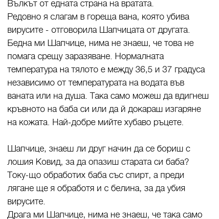
Вълкът от едната страна на вратата.
Редовно я слагам в гореща вана, която убива
вирусите - отговорила Шапчицата от другата.
Бедна ми Шапчице, нима не знаеш, че това не
помага срещу заразяване. Нормалната
температура на тялото е между 36,5 и 37 градуса
независимо от температурата на водата във
ваната или на душа. Така само можеш да вдигнеш
кръвното на баба си или да й докараш изгаряне
на кожата. Най-добре мийте хубаво ръцете.
Шапчице, знаеш ли друг начин да се бориш с
лошия Ковид, за да опазиш старата си баба?
Току-що обработих баба със спирт, а преди
лягане ще я обработя и с белина, за да убия
вирусите.
Драга ми Шапчице, нима не знаеш, че така само