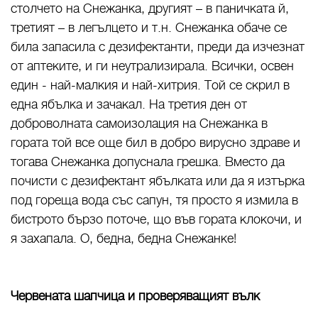
столчето на Снежанка, другият – в паничката й,
третият – в легълцето и т.н. Снежанка обаче се
била запасила с дезифектанти, преди да изчезнат
от аптеките, и ги неутрализирала. Всички, освен
един - най-малкия и най-хитрия. Той се скрил в
една ябълка и зачакал. На третия ден от
доброволната самоизолация на Снежанка в
гората той все още бил в добро вирусно здраве и
тогава Снежанка допуснала грешка. Вместо да
почисти с дезифектант ябълката или да я изтърка
под гореща вода със сапун, тя просто я измила в
бистрото бързо поточе, що във гората клокочи, и
я захапала. О, бедна, бедна Снежанке!
Червената шапчица и проверяващият вълк