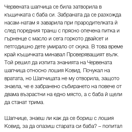
Червената шапчица се била затворила в
къщичката с баба си. Забраната да се разхожда
насам-натам я заварила при прародителката й
след поредния транш с прясно опечена питка и
гърненце с масло и сега горкото двайсет и
петгодишно дете умирало от скука. В това време
край къщичката минавал Проверяващият вълк.
Той решил да изпита знанията на Червената
шапчица относно лошия Ковид. Почукал на
вратата, но Шапчицата не му отворила, защото
знаела, че е забранено събирането на повече от
двама възрастни на едно място, а с баба й щели
да станат трима.
Шапчице, знаеш ли как да се бориш с лошия
Ковид, за да опазиш старата си баба? – попитал