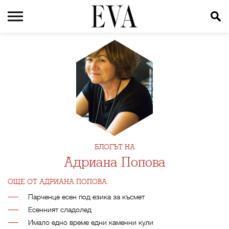
БЛОГЪТ НА
Адриана Попова
ОЩЕ ОТ АДРИАНА ПОПОВА:
Парченце есен под езика за късмет
Eсенният сладолед
Имало едно време едни каменни кули