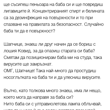
ще съсипеш пеньоара на баба си и ще повредиш
лигавиците й. Концентрираният спирт и белината
са за дезинфекция на повърхности и то при
спазване на правилата за безопасност. Случайно
баба ти да е повърхност?
Шапчице, знаеш ли друг начин да се бориш с
лошия Ковид, за да опазиш старата си баба?
Смятам да позиционирам баба ми на студа, така
вирусите ще замръзнат.
ОМГ, Шапчице! Така най-много да простудиш
носоглътката на баба ти и да улесниш вирусите.
Вълчо, като толкова много знаеш, има ли нещо,
което мога да направя за баба си?
Нито баба си с ултравиолетова лампа облъчвай,