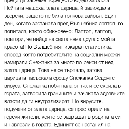
преди да заснеме поредното видео за блога.
Нейната мащеха, злата царица, й завиждала
зверски, защото не била толкова вайръл. Един
ден, когато застанала пред Вълшебния лаптоп, го
попитала, както обикновено: Лаптоп, лаптоп,
повтори, че нийде на света няма друга с мойта
красота! Но Вълшебният изкарал статистика,
според която потребителите на социални мрежи
намирали Снежанка за много по-секси от нея,
злата царица. Това не се търпяло, затова
царицата насъскала срещу Снежанка Седемте
вируса. Снежанка побягнала от тях и се скрила в
гората, затворила границите и зачакала здравните
власти да ги неутрализират. Но вирусите,
подучени от злата царица, се престорили на
горски жители, които се завръщат в родината си
и навлезли в гората. Единият се настанил на