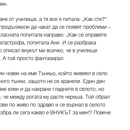
лян.
не от училище, а тя все я питала: „Как сте?“.
продължили да чакат да се появят проблеми –
ласната попитала направо: „Как се оправяте
атастрофа, попитала Ани. И се разбраха
 описал внукът ми всичко, че в училище
. А той просто фантазирал.
ин човек на име Тънкьо, който живеел в село
ного тънки, защото не се хранели. Един ден
бие елен и да нахрани гладните в селото, но
, че между рогата му расте череша. Той обрал
рви по живо по здраво и се върнал в селото
азбра ли сега какво е ВНУКЪТ за мен!? Повече