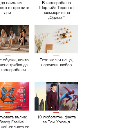
 да намалим
В гардероба на
нето в горещите
Шарлийз Терон от
дни
премиерите на
„Одисея“
е обувки, които
Тези малки неща,
жена трябва да
наречени любов
 гардероба си
първата вълна:
10 любопитни факта
Beach Festival
за Том Холанд
 най-силната си