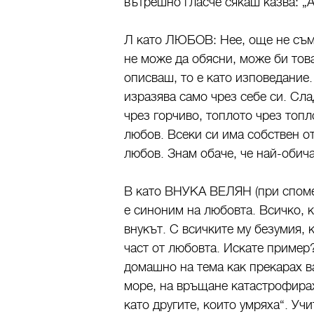
вътрешно гласче сякаш казва: „А
Л като ЛЮБОВ: Нее, още не съм 
не може да обясни, може би това
описваш, то е като изповедание
изразява само чрез себе си. Сла
чрез горчиво, топлото чрез топл
любов. Всеки си има собствен от
любов. Знам обаче, че най-обич
В като ВНУКА ВЕЛЯН (при спомен
е синоним на любовта. Всичко, к
внукът. С всичките му безумия, 
част от любовта. Искате пример
домашно на тема как прекарах ва
море, на връщане катастрофирахм
като другите, които умряха“. Учи