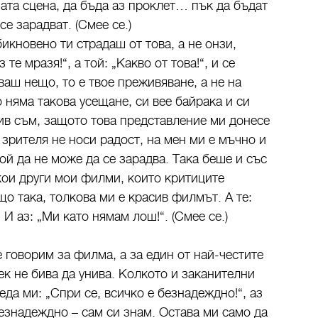
ната сцена, да бъда аз проклет… пък да бъдат
се зарадват. (Смее се.)
икновено ти страдаш от това, а не онзи,
те мразя!“, а той: „Какво от това!“, и се
аш нещо, то е твое преживяване, а не на
о няма такова усещане, си вее байрака и си
ив съм, защото това представление ми донесе
зрителя не носи радост, на мен ми е мъчно и
той да не може да се зарадва. Така беше и със
кои други мои филми, които критиците
що така, толкова ми е красив филмът. А те:
И аз: „Ми като нямам лош!“. (Смее се.)
 говорим за филма, а за един от най-честите
ек не бива да унива. Колкото и заканителни
еда ми: „Спри се, всичко е безнадеждно!“, аз
знадеждно – сам си знам. Остава ми само да