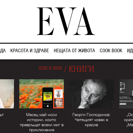
ДА
КРАСОТА И ЗДРАВЕ
НЕЩАТА ОТ ЖИВОТА
COOK BOOK
ИД
/
КНИГИ
ИДИ И ВИЖ
ът
Месец май носи
Георги Господинов:
„Ос
истории, които
Четящият човек е
крат
превръщат всеки миг в
красив
„М
приключение