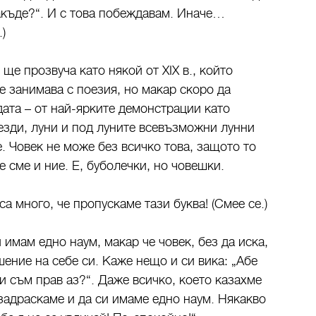
накъде?“. И с това побеждавам. Иначе…
)
е прозвуча като някой от ХIХ в., който
е занимава с поезия, но макар скоро да
дата – от най-ярките демонстрации като
везди, луни и под луните всевъзможни лунни
. Човек не може без всичко това, защото то
е сме и ние. Е, буболечки, но човешки.
а много, че пропускаме тази буква! (Смее се.)
имам едно наум, макар че човек, без да иска,
ение на себе си. Каже нещо и си вика: „Абе
 съм прав аз?“. Даже всичко, което казахме
о задраскаме и да си имаме едно наум. Някакво