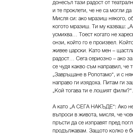
донесъл тази радост от театрал
и те проклети, че не са могли да 
Мисля си: ако мразиш някого, об
когото мразиш. Ти му казваш: „Аз 
усмихва… Тоест когато не харесв
онзи, който го е произвел. Койт
живее царски. Като мен – щастл
радост… Сега сериозно – ако за 
се чудя какво съм направил, че 
„Завръщане в Ропотамо“, и с ня
направо ги изядоха. Питам ги за
„Кой тогава ти е лошият филм?“. 
А като „А СЕГА НАКЪДЕ“: Ако не
въпроси в живота, мисля, че чов
пръсти да се изправят пред погл
продължавам. Защото колко е бе