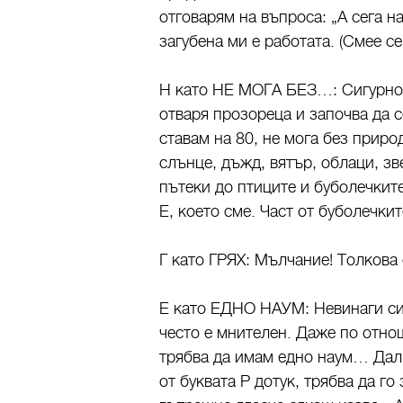
отговарям на въпроса: „А сега 
загубена ми е работата. (Смее се.
Н като НЕ МОГА БЕЗ…: Сигурно щ
отваря прозореца и започва да с
ставам на 80, не мога без приро
слънце, дъжд, вятър, облаци, з
пътеки до птиците и буболечките
Е, което сме. Част от буболечкит
Г като ГРЯХ: Мълчание! Толкова с
Е като ЕДНО НАУМ: Невинаги си 
често е мнителен. Даже по отнош
трябва да имам едно наум… Дали
от буквата Р дотук, трябва да г