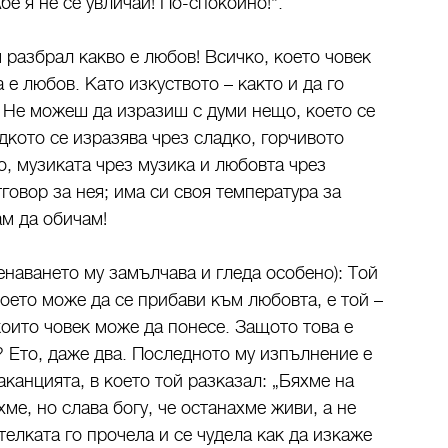
бе я не се увличай! По-спокойно!“.
разбрал какво е любов! Всичко, което човек
 е любов. Като изкуството – както и да го
. Не можеш да изразиш с думи нещо, което се
дкото се изразява чрез сладко, горчивото
о, музиката чрез музика и любовта чрез
говор за нея; има си своя температура за
ам да обичам!
аването му замълчава и гледа особено): Той
оето може да се прибави към любовта, е той –
които човек може да понесе. Защото това е
? Ето, даже два. Последното му изпълнение е
канцията, в което той разказал: „Бяхме на
е, но слава богу, че останахме живи, а не
телката го прочела и се чудела как да изкаже