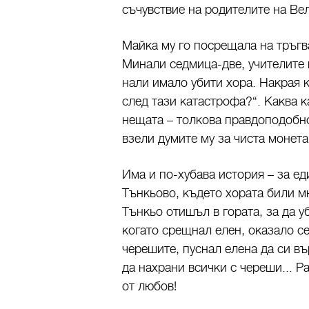
съчувствие на родителите на Ве
Майка му го посрещала на тръгва
Минали седмица-две, учителите 
нали имало убити хора. Накрая к
след тази катастрофа?“. Каква к
нещата – толкова правдоподобно
взели думите му за чиста монета
Има и по-хубава история – за ед
Тънкьово, където хората били м
Тънкьо отишъл в гората, за да у
когато срещнал елен, оказало се
черешите, пуснал елена да си въ
да нахрани всички с череши... Р
от любов!