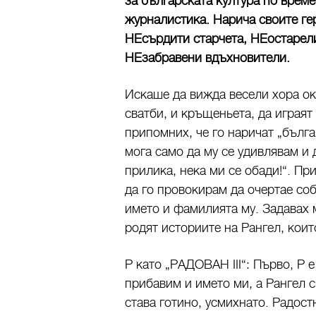
за българската култура по време
журналистика. Нарича своите ге
НЕсърдити старчета, НЕостаре
НЕзабравени вдъхновители.
Искаше да вижда весели хора ок
сватби, и кръщеньета, да играят
припомних, че го наричат „бълга
мога само да му се удивлявам и 
прилика, нека ми се обади!“. Пр
да го провокирам да очертае со
името и фамилията му. Задавах м
родят историите на Рангел, коит
Р като „РАДОВАН III“: Първо, Р 
прибавим и името ми, а Рангел 
става готино, усмихнато. Радост