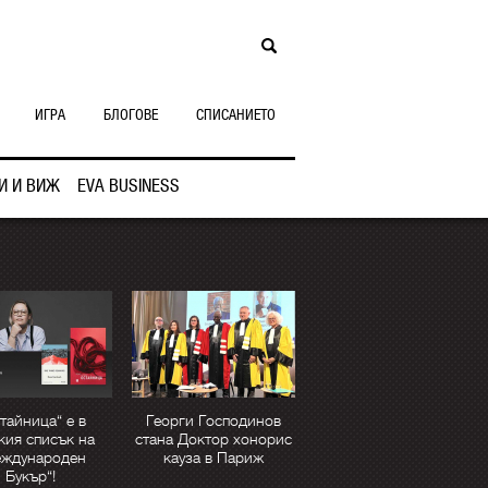
ИГРА
БЛОГОВЕ
СПИСАНИЕТО
И И ВИЖ
EVA BUSINESS
тайница“ е в
Георги Господинов
кия списък на
стана Доктор хонорис
еждународен
кауза в Париж
Букър“!