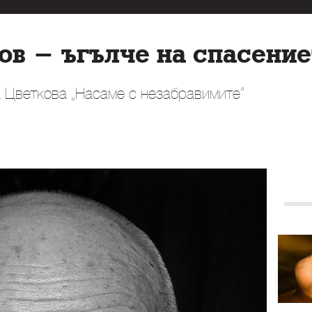
ов - ъгълче на спасение
а Цветкова „Насаме с незабравимите“