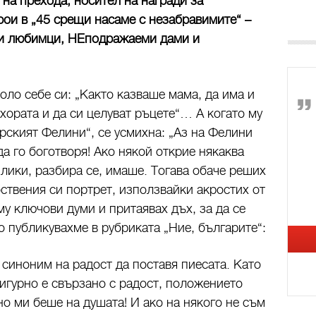
 на прехода, носител на награди за
рои в „45 срещи насаме с незабравимите“ –
ли любимци, НЕподражаеми дами и
оло себе си: „Както казваше мама, да има и
 хората и да си целуват ръцете“… А когато му
рският Фелини“, се усмихна: „Аз на Фелини
да го боготворя! Ако някой открие някаква
илики, разбира се, имаше. Тогава обаче реших
бствения си портрет, използвайки акростих от
у ключови думи и притаявах дъх, за да се
о публикувахме в рубриката „Ние, българите“:
е синоним на радост да поставя пиесата. Като
сигурно е свързано с радост, положението
но ми беше на душата! И ако на някого не съм