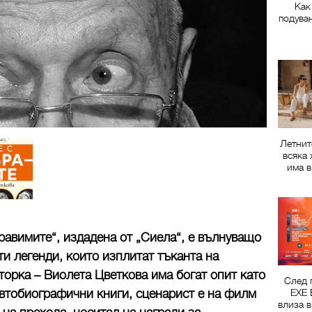
Как
подува
Летнит
всяка 
има в
равимите“, издадена от „Сиела“, е вълнуващо
и легенди, които изплитат тъканта на
торка – Виолета Цветкова има богат опит като
След 
автобиографични книги, сценарист е на филм
EXE 
влиза в