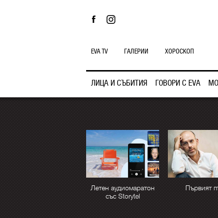
EVA TV
ГАЛЕРИИ
ХОРОСКОП
ЛИЦА И СЪБИТИЯ
ГОВОРИ С EVA
МО
Летен аудиомаратон
Първият п
със Storytel