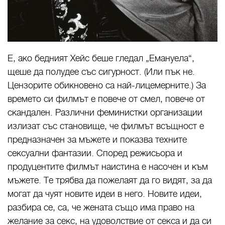
Е, ако бедният Хейс беше гледал „Емануела“,
щеше да полудее със сигурност. (Или пък не.
Цензорите обикновено са най-лицемерните.) За
времето си филмът е повече от смел, повече от
скандален. Различни феминистки организации
излизат със становище, че филмът всъщност е
предназначен за мъжете и показва техните
сексуални фантазии. Според режисьора и
продуцентите филмът наистина е насочен и към
мъжете. Те трябва да пожелаят да го видят, за да
могат да чуят новите идеи в него. Новите идеи,
разбира се, са, че жената също има право на
желание за секс, на удоволствие от секса и да си