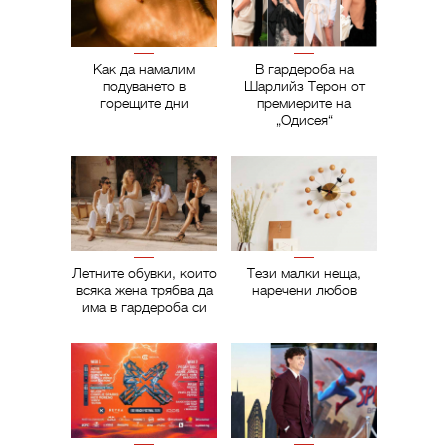
Как да намалим
В гардероба на
подуването в
Шарлийз Терон от
горещите дни
премиерите на
„Одисея“
Летните обувки, които
Тези малки неща,
всяка жена трябва да
наречени любов
има в гардероба си