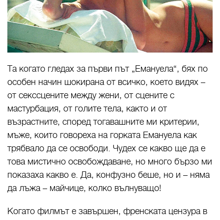
Та когато гледах за първи път „Емануела“, бях по
особен начин шокирана от всичко, което видях –
от секссцените между жени, от сцените с
мастурбация, от голите тела, както и от
възрастните, според тогавашните ми критерии,
мъже, които говореха на горката Емануела как
трябвало да се освободи. Чудех се какво ще да е
това мистично освобождаване, но много бързо ми
показаха какво е. Да, конфузно беше, но и – няма
да лъжа – майчице, колко вълнуващо!
Когато филмът е завършен, френската цензура в