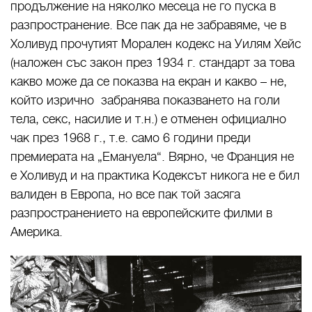
продължение на няколко месеца не го пуска в
разпространение. Все пак да не забравяме, че в
Холивуд прочутият Морален кодекс на Уилям Хейс
(наложен със закон през 1934 г. стандарт за това
какво може да се показва на екран и какво – не,
който изрично забранява показването на голи
тела, секс, насилие и т.н.) е отменен официално
чак през 1968 г., т.е. само 6 години преди
премиерата на „Емануела“. Вярно, че Франция не
е Холивуд и на практика Кодексът никога не е бил
валиден в Европа, но все пак той засяга
разпространението на европейските филми в
Америка.