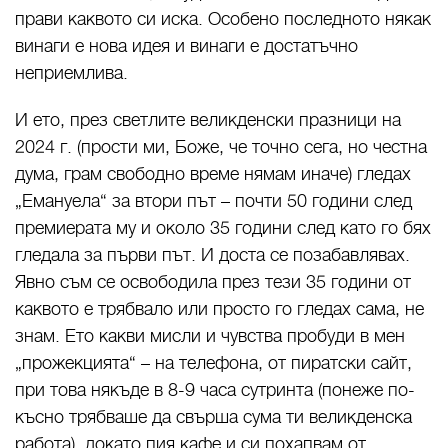
прави каквото си иска. Особено последното някак
винаги е нова идея и винаги е достатъчно
неприемлива.
И ето, през светлите великденски празници на
2024 г. (прости ми, Боже, че точно сега, но честна
дума, грам свободно време нямам иначе) гледах
„Емануела“ за втори път – почти 50 години след
премиерата му и около 35 години след като го бях
гледала за първи път. И доста се позабавлявах.
Явно съм се освободила през тези 35 години от
каквото е трябвало или просто го гледах сама, не
знам. Ето какви мисли и чувства пробуди в мен
„прожекцията“ – на телефона, от пиратски сайт,
при това някъде в 8-9 часа сутринта (понеже по-
късно трябваше да свърша сума ти великденска
работа), докато пия кафе и си похапвам от