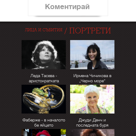
Коментирай
/
ПОРТРЕТИ
ЛИЦА И СЪБИТИЯ
Леда Тасева -
Ирмена Чичикова в
аристократката
„Черно море“
Фаберже - в началото
Джуди Денч и
бе яйцето
последната буря