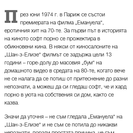
П
рез юни 1974 г. в Париж се състои
премиерата на филма „Емануела“,
еротичния хит на 70-те. За първи път в историята
на киното софт порно се прожектира в
обикновени кина. В някои от киносалоните на
„Шан-з-Елизе“ филмът се задържа цели 13
години – горе-долу до масовия „бум“ на
домашното видео в средата на 80-те, когато вече
не се налага да се потиш от притеснение до разни
непознати, а можеш да си гледаш софт, че и хард
порно в уюта на собствения си дом, както се
казва.
Значи да уточня – не съм гледала „Емануела“ на
„Шан-з-Елизе“ и не съм се потила до никакви
непознати, поради простата причина, че съм