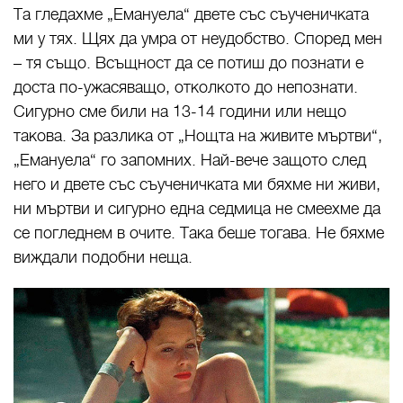
Та гледахме „Емануела“ двете със съученичката
ми у тях. Щях да умра от неудобство. Според мен
– тя също. Всъщност да се потиш до познати е
доста по-ужасяващо, отколкото до непознати.
Сигурно сме били на 13-14 години или нещо
такова. За разлика от „Нощта на живите мъртви“,
„Емануела“ го запомних. Най-вече защото след
него и двете със съученичката ми бяхме ни живи,
ни мъртви и сигурно една седмица не смеехме да
се погледнем в очите. Така беше тогава. Не бяхме
виждали подобни неща.