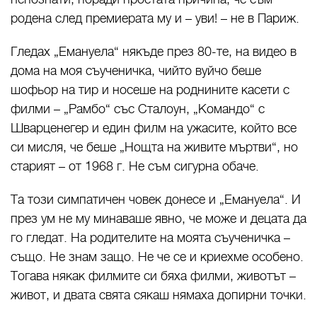
родена след премиерата му и – уви! – не в Париж.
Гледах „Емануела“ някъде през 80-те, на видео в
дома на моя съученичка, чийто вуйчо беше
шофьор на тир и носеше на роднините касети с
филми – „Рамбо“ със Сталоун, „Командо“ с
Шварценегер и един филм на ужасите, който все
си мисля, че беше „Нощта на живите мъртви“, но
старият – от 1968 г. Не съм сигурна обаче.
Та този симпатичен човек донесе и „Емануела“. И
през ум не му минаваше явно, че може и децата да
го гледат. На родителите на моята съученичка –
също. Не знам защо. Не че се и криехме особено.
Тогава някак филмите си бяха филми, животът –
живот, и двата свята сякаш нямаха допирни точки.