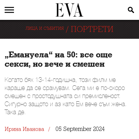
/
ПОРТРЕТИ
ЛИЦА И СЪБИТИЯ
„Емануела“ на 50: все още
секси, но вече и смешен
Когато бях 13-14-годишна, този филм ме
караше да се срамувам. Сега ми е по-скоро
смешен с простодушната си премисленост.
Сигурно защото и аз като Ем вече съм жена.
Така де.
05 September 2024
Ирина Иванова