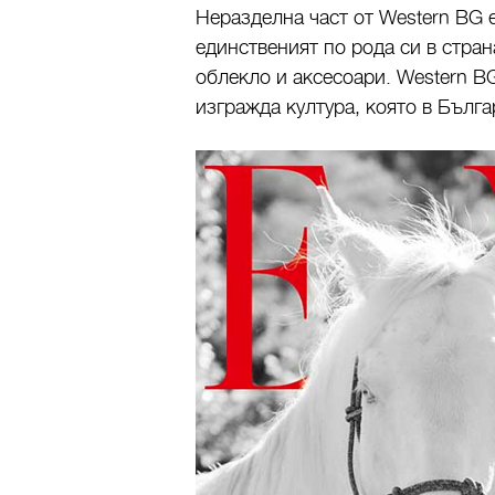
Неразделна част от Western BG 
единственият по рода си в стра
облекло и аксесоари. Western B
изгражда култура, която в Бълг