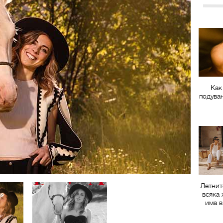
Как
подува
Летнит
всяка 
има в