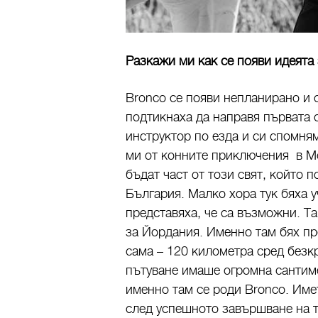
Разкажи ми как се появи идеята
Bronco се появи непланирано и 
подтикнаха да направя първата с
инструктор по езда и си спомня
ми от конните приключения в М
бъдат част от този свят, който 
България. Малко хора тук бяха 
представяха, че са възможни. Та
за Йордания. Именно там бях пр
сама – 120 километра сред безк
пътуване имаше огромна сантиме
именно там се роди Bronco. Име
след успешното завършване на 