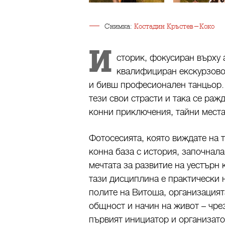
Снимка:
Костадин Кръстев-Коко
И
сторик, фокусиран върху 
квалифициран екскурзовод
и бивш професионален танцьор. 
тези свои страсти и така се раж
конни приключения, тайни места
Фотосесията, която виждате на т
конна база с история, започнала
мечтата за развитие на уестърн 
тази дисциплина е практически н
полите на Витоша, организацият
общност и начин на живот – чре
първият инициатор и организато