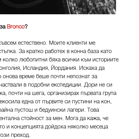
 за
Bronco
?
съвсем естествено. Моите клиенти ме
тъпка. За кратко работех в конна база като
м колко любопитни бяха всички към историите
онголия, Исландия, Йордания. Искаха да
по онова време беше почти непознат за
участвали в подобни експедиции. Дори не си
ка, почти на шега, организирах първата група
екосила една от първите си пустини на кон,
райна пустош и бедуински лагери. Това
нтална стойност за мен. Мога да кажа, че
то и концепцията дойдоха няколко месеца
този преход.