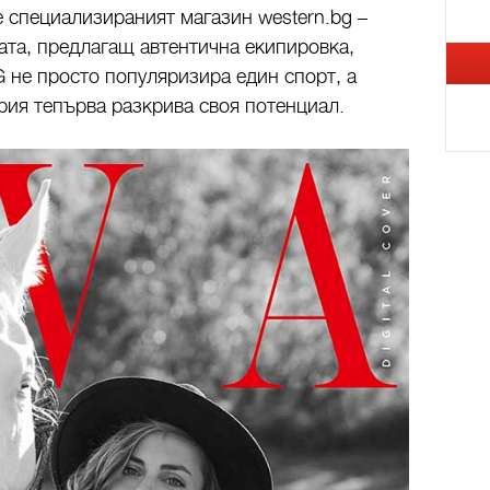
е специализираният магазин western.bg –
ната, предлагащ автентична екипировка,
G не просто популяризира един спорт, а
ария тепърва разкрива своя потенциал.