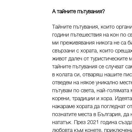
А тайните пътувания?
Тайните пътувания, които орган
години пътешествия на кон по с
ми преживявания никога не са б
свързани с хората, които срещах
живот далеч от туристическите 
тайните пътувания се случват са
в колата си, отваряш нашите пис
отведем на някое уникално мест
пътувам по света, най-голямата
корени, традиции и хора. Идеята
накараме хората да погледнат о
познатите места в България, да 
нататък. През 2021 година създа
любовта към конете, приключени