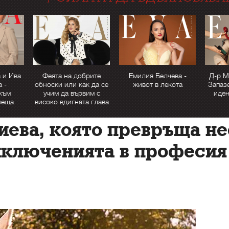
 и Ива
Феята на добрите
Емилия Белчева -
Д-р М
 -
обноски или как да се
живот в лекота
Запаз
към
учим да вървим с
иден
неща
високо вдигната глава
иева, която превръща н
иключенията в професия