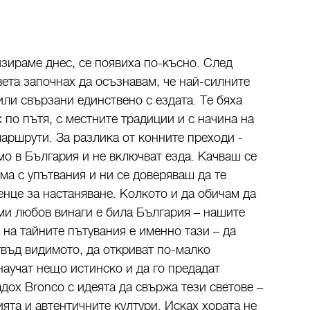
изираме днес, се появиха по-късно. След
вета започнах да осъзнавам, че най-силните
или свързани единствено с ездата. Те бяха
 по пътя, с местните традиции и с начина на
маршрути. За разлика от конните преходи -
мо в България и не включват езда. Качваш се
ма с упътвания и ни се доверяваш да те
енце за настаняване. Колкото и да обичам да
 ми любов винаги е била България – нашите
 на тайните пътувания е именно тази – да
твъд видимото, да откриват по-малко
научат нещо истинско и да го предадат
дох Bronco с идеята да свържа тези светове –
ята и автентичните култури. Исках хората не