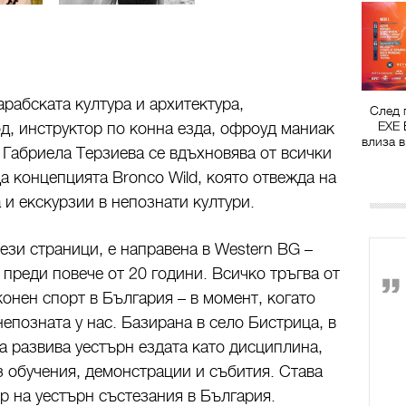
арабската култура и архитектура,
След 
EXE 
, инструктор по конна езда, офроуд маниак
влиза в
Габриела Терзиева се вдъхновява от всички
да концепцията Bronco Wild, която отвежда на
 и екскурзии в непознати култури.
ези страници, е направена в Western BG –
 преди повече от 20 години. Всичко тръгва от
конен спорт в България – в момент, когато
епозната у нас. Базирана в село Бистрица, в
а развива уестърн ездата като дисциплина,
з обучения, демонстрации и събития. Става
р на уестърн състезания в България.