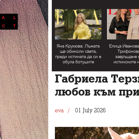
Яна Крумова: Лъжата
Елица Иванова
ще обиколи света,
Трифонова
преди истината да си е
завръщане 
обула ботушите
истинските 
Габриела Терз
любов към пр
01 July 2026
eva