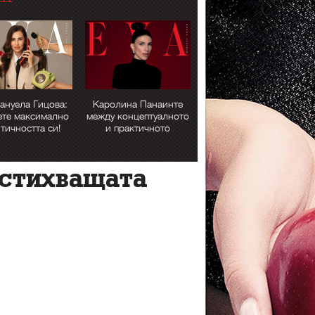
ануела Гицова:
Каролина Панаинте
ете максимално
между концептуалното
тичността си!
и практичното
естихващата