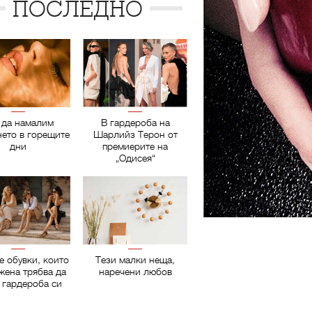
ПОСЛЕДНО
 да намалим
В гардероба на
нето в горещите
Шарлийз Терон от
дни
премиерите на
„Одисея“
е обувки, които
Тези малки неща,
жена трябва да
наречени любов
 гардероба си