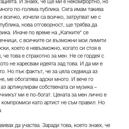
тацията. И знаех, че ще ми е некомфортно, но
 много по-голяма публика. Сега имам такива
 всичко, изчели са всичко, затрупват ме с
ублика, нова отговорност, ще трябва да
зика. Иначе по време на „Капките“ се
ечници, с всичките си възможни мои лимити
рски, което е невъзможно, когато си стоя в
 че това е страхотно за мен. Не се гордея с
ото не харесвам идеята зад това. И да ми е
то. Но пък фактът, че за цяла седмица аз
е, ме обогатява адски много. И вече го
 аз артикулирам собствената си музика –
чникът ми е по-богат. Цената за мен лично е
и компромиси като артист не съм правил. Но
а.
вивах да участва. Заради това, което знаех, че