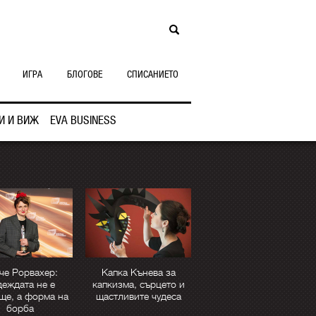
ИГРА
БЛОГОВЕ
СПИСАНИЕТО
И И ВИЖ
EVA BUSINESS
че Рорвахер:
Капка Кънева за
еждата не е
капкизма, сърцето и
ще, а форма на
щастливите чудеса
борба