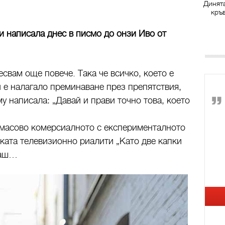
Динят
кръ
и написала днес в писмо до онзи Иво от
есвам още повече. Така че всичко, което е
 е налагало преминаване през препятствия,
у написала: „Давай и прави точно това, което
 масово комерсиалното с експерименталното
иката телевизионно риалити „Като две капки
тваш…