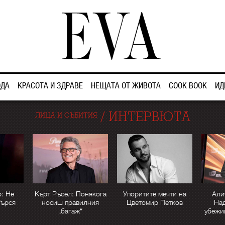
ДА
КРАСОТА И ЗДРАВЕ
НЕЩАТА ОТ ЖИВОТА
COOK BOOK
ИД
/
ИНТЕРВЮТА
ЛИЦА И СЪБИТИЯ
: Не
Кърт Ръсел: Понякога
Упоритите мечти на
Али
Търся
носиш правилния
Цветомир Петков
Над
„багаж“
убежи