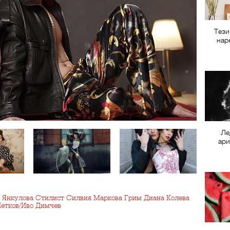
Тези
нар
Ле
ари
а Янкулова Стилист Силвия Маркова Грим Диана Колева
Петков/Иво Димчев