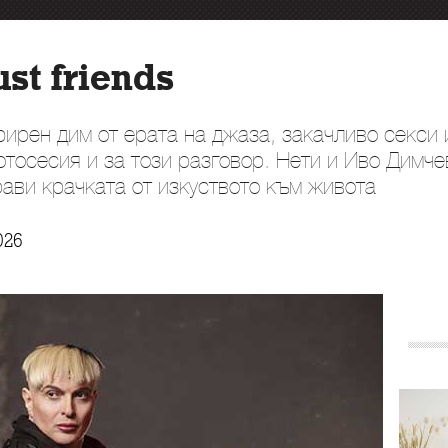
st friends
фирен дим от ерата на джаза, закачливо секси
тосесия и за този разговор. Нети и Иво Димче
рави крачката от изкуството към живота
026