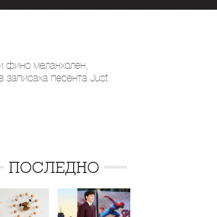
 и фино меланхолен,
в записаха песента Just
ПОСЛЕДНО