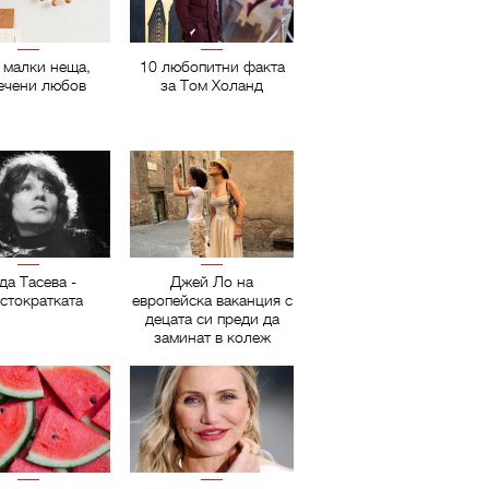
 малки неща,
10 любопитни факта
ечени любов
за Том Холанд
да Тасева -
Джей Ло на
стократката
европейска ваканция с
децата си преди да
заминат в колеж