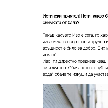
Истински приятел! Нети, какво б
снимката от бала?
Такъв какъвто Иво е сега, го хар
изглеждало погрешно и трудно и
всъщност е било за добро. Бих м
искаш“.
Иво, ти директно предизвикваш
си изкуство. Обичаното от публ
вода“ обаче те изкуши да учас