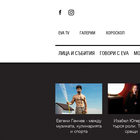
EVA TV
ГАЛЕРИИ
ХОРОСКОП
ЛИЦА И СЪБИТИЯ
ГОВОРИ С EVA
МО
Евгени Генчев - между
Изабел Юпер
музиката, кулинарията
търся роли. 
и спорта
срещи