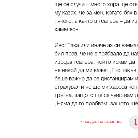
ще се случи – много хора ще отк
му казах, че за мен, когато бях 
някого, а както в театъра – да и
хамелеон.
Иво: Така или иначе аз си взема
бил прав, че не е трябвало да 
избера театъра, който искам да 
не някой да ми каже: „Ето такъ
беше важно да се дистанцирам и
страхувал и че ще ми хареса кон
тръгна, защото ще се чувствам д
„Няма да го пробвам, защото ще
1
« предишна страница