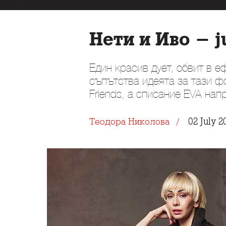
Нети и Иво - ju
Един красив дует, обвит в е
съпътства идеята за тази фо
Friends, а списание EVA нап
02 July 2
Теодора Николова