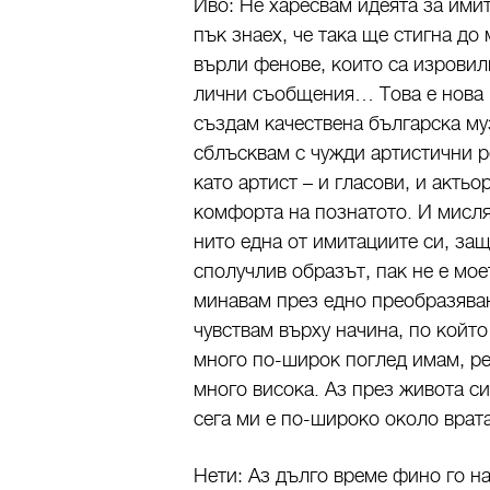
Иво: Не харесвам идеята за ими
пък знаех, че така ще стигна до
върли фенове, които са изровили
лични съобщения… Това е нова п
създам качествена българска му
сблъсквам с чужди артистични р
като артист – и гласови, и актьо
комфорта на познатото. И мисля,
нито една от имитациите си, защ
сполучлив образът, пак не е мое
минавам през едно преобразяван
чувствам върху начина, по който
много по-широк поглед имам, ре
много висока. Аз през живота с
сега ми е по-широко около врат
Нети: Аз дълго време фино го на