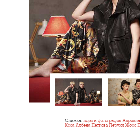
Снимка:
идея и фотография Адриан
Коса Албена Петкова Перуки Жоро 