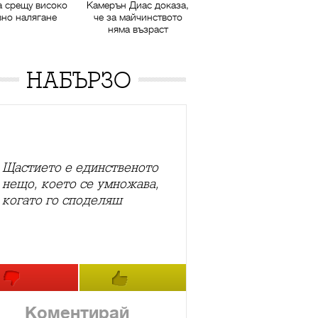
а срещу високо
Камерън Диас доказа,
вно налягане
че за майчинството
няма възраст
НАБЪРЗО
Щастието е единственото
нещо, което се умножава,
когато го споделяш
Коментирай