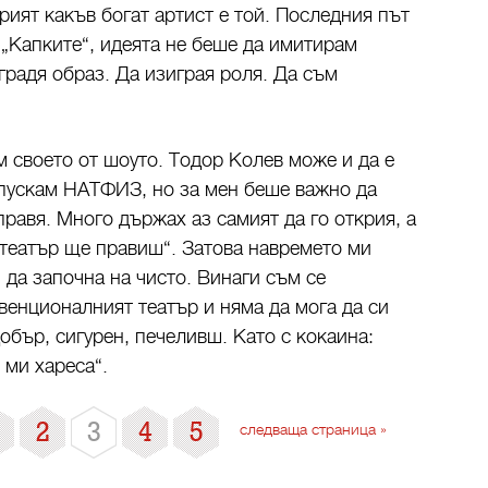
рият какъв богат артист е той. Последния път
в „Капките“, идеята не беше да имитирам
зградя образ. Да изиграя роля. Да съм
м своето от шоуто. Тодор Колев може и да е
напускам НАТФИЗ, но за мен беше важно да
правя. Много държах аз самият да го открия, а
в театър ще правиш“. Затова навремето ми
 да започна на чисто. Винаги съм се
венционалният театър и няма да мога да си
обър, сигурен, печеливш. Като с кокаина:
 ми хареса“.
2
3
4
5
следваща страница »