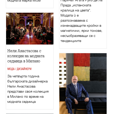
модната марка МiJel
Прада „испанската
кралица на цвета“.
Модата ù е
разпознаваема с
изненадващите кройки в
магнетични, ярки тонове,
несъобразяващи се с
тенденциите
Нели Анастасова с
колекция на модната
седмица в Милано
МОДА / ДИЗАЙНЕРИ
За четвърта година
българската дизайнерка
Нели Анастасова
представи своя колекция
в Милано по време на
модната седмица