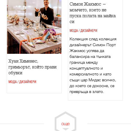
Симон Жакмюс -
момчето, което не
пуска полата на майка
си
МОДА / ДИЗАЙНЕРИ
Колекция след колекция
дизайнерът Симон Порт
Жакмюс успява да
балансира на тънката
Хуан Хименес,
граница между
гримьорът, който прави
концептуалното и
обувки
комерсиалното и като
същи цар Мидас всичко,
МОДА / ДИЗАЙНЕРИ
до което се докосне, се
превръща в злато.