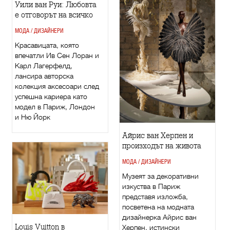
Уили ван Руи: Любовта
е отговорът на всичко
МОДА / ДИЗАЙНЕРИ
Красавицата, която
впечатли Ив Сен Лоран и
Карл Лагерфелд,
лансира авторска
колекция аксесоари след
успешна кариера като
модел в Париж, Лондон
и Ню Йорк
Айрис ван Херпен и
произходът на живота
МОДА / ДИЗАЙНЕРИ
Музеят за декоративни
изкуства в Париж
представя изложба,
посветена на модната
дизайнерка Айрис ван
Louis Vuitton в
Херпен, истински