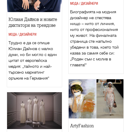
МОДА / ДИЗАЙНЕРИ
Биографията на модния
дизайнер не спестява
Юлиан Дайнов и новите
нищо – нито от личния,
диктатори на трендове
нито от професионалния
МОДА / ДИЗАЙНЕРИ
му живот. На финалната
страница сте напълно
Трудно е да се опише
убедени в това, което той
Юлиан Дайнов с малко
казва за самия себе си:
думи, но би могло с един
„Роден съм с молив в
цитат от европейска
главата!“
медия: „тайното и най-
търсено маркетинг
оръжие на Германия“
ArtyFashion