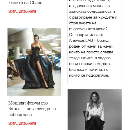
юздите на Chanel
създадена с мисъл за
женската солидарност и
МОДА / ДИЗАЙНЕРИ
с разбиране за нуждите и
стремежите на
съвременната жена?
Отговорът идва от
Answear.LAB – бранд,
роден от жени за жени,
който не просто следва
тенденциите, а задава
нови посоки в модата,
бизнеса и начина, по
който се подкрепяме.
Модният форум във
Варна - нова звезда на
небосклона
МОДА / ДИЗАЙНЕРИ