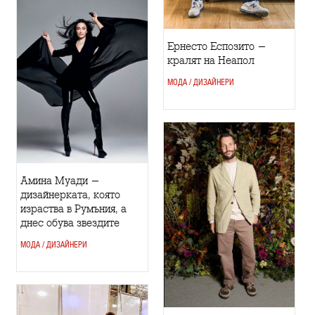
Ернесто Еспозито -
кралят на Неапол
МОДА / ДИЗАЙНЕРИ
Амина Муади -
дизайнерката, която
израства в Румъния, а
днес обува звездите
МОДА / ДИЗАЙНЕРИ