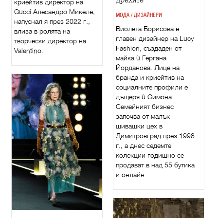
криейтив директор на
Gucci Алесандро Микеле,
МОДА / ДИЗАЙНЕРИ
напуснал я през 2022 г.,
Виолета Борисова е
влиза в ролята на
главен дизайнер на Lucy
творчески директор на
Fashion, създаден от
Valentino.
майка ù Гергана
Йорданова. Лице на
бранда и криейтив на
социалните профили е
дъщеря ù Симона.
Семейният бизнес
започва от малък
шивашки цех в
Димитровград през 1998
г., а днес седемте
колекции годишно се
продават в над 55 бутика
и онлайн