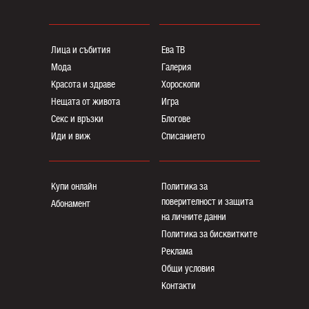
Лица и събития
Ева ТВ
Мода
Галерия
Красота и здраве
Хороскопи
Нещата от живота
Игра
Секс и връзки
Блогoве
Иди и виж
Списанието
Купи онлайн
Политика за
поверителност и защита
Абонамент
на личните данни
Политика за бисквитките
Реклама
Общи условия
Контакти