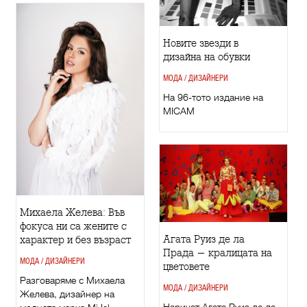
Новите звезди в
дизайна на обувки
МОДА / ДИЗАЙНЕРИ
На 96-тото издание на
MICAM
Михаела Желева: Във
фокуса ни са жените с
Агата Руиз де ла
характер и без възраст
Прада - кралицата на
МОДА / ДИЗАЙНЕРИ
цветовете
Разговаряме с Михаела
МОДА / ДИЗАЙНЕРИ
Желева, дизайнер на
Наричат Агата Руиз де ла