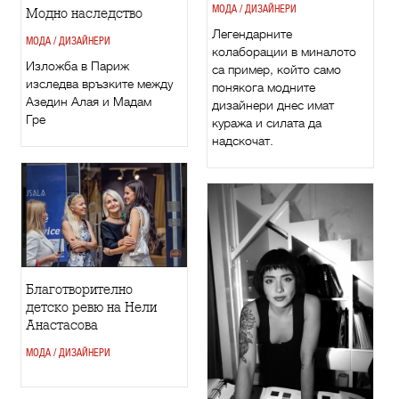
МОДА / ДИЗАЙНЕРИ
Модно наследство
Легендарните
МОДА / ДИЗАЙНЕРИ
колаборации в миналото
Изложба в Париж
са пример, който само
изследва връзките между
понякога модните
Азедин Алая и Мадам
дизайнери днес имат
Гре
куража и силата да
надскочат.
Благотворително
детско ревю на Нели
Анастасова
МОДА / ДИЗАЙНЕРИ