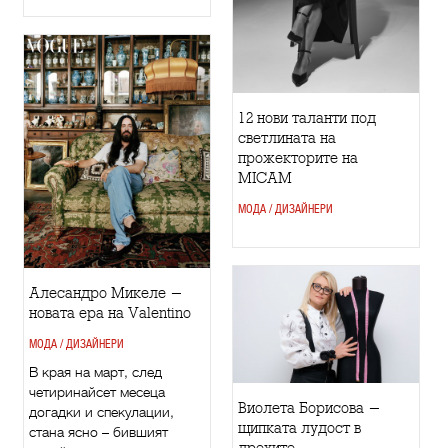
12 нови таланти под
светлината на
прожекторите на
MICAM
МОДА / ДИЗАЙНЕРИ
Алесандро Микеле -
новата ера на Valentino
МОДА / ДИЗАЙНЕРИ
В края на март, след
четиринайсет месеца
Виолета Борисова -
догадки и спекулации,
щипката лудост в
стана ясно – бившият
дрехите