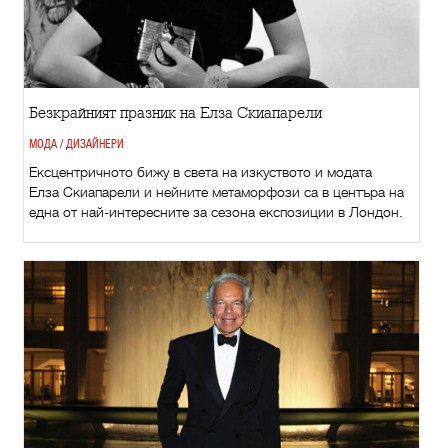
Безкрайният празник на Елза Скиапарели
МОДА / ДИЗАЙНЕРИ
Ексцентричното бижу в света на изкуството и модата
Елза Скиапарели и нейните метаморфози са в центъра на
една от най-интересните за сезона експозиции в Лондон.