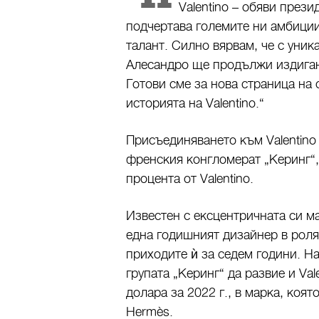
Valentino – обяви през
подчертава големите ни амбиции
талант. Силно вярвам, че с уник
Алесандро ще продължи издигане
Готови сме за нова страница на
историята на Valentino.“
Присъединяването към Valentino
френския конгломерат „Керинг“, 
процента от Valentino.
Известен с ексцентричната си ма
една годишният дизайнер в роля
приходите ѝ за седем години. Н
групата „Керинг“ да развие и Val
долара за 2022 г., в марка, коят
Hermès.