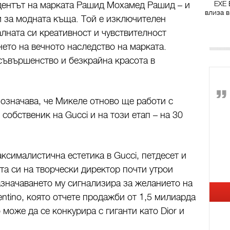
EXE 
идентът на марката Рашид Мохамед Рашид – и
влиза в
 за модната къща. Той е изключителен
алната си креативност и чувствителност
то на вечното наследство на марката.
 съвършенство и безкрайна красота в
 означава, че Микеле отново ще работи с
собственик на Gucci и на този етап – на 30
ксималистична естетика в Gucci, петдесет и
та си на творчески директор почти утрои
азначаването му сигнализира за желанието на
entino, която отчете продажби от 1,5 милиарда
о може да се конкурира с гиганти като Dior и