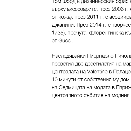
Том Форд в дизайнерския офис 
върху аксесоарите, през 2006 г.
от кожа), през 2011 г. е асоции
Джанини. През 2014 г. е творческ
1735), прочута флорентинска къ
от Gucci.
Наследявайки Пиерпаоло Пичоли,
посветил две десетилетия на мар
централата на Valentino в Палац
10 минути от собствения му дом
на Седмицата на модата в Париж
централното събитие на модния