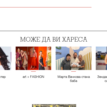
МОЖЕ ДА ВИ ХАРЕСА
ктер
art + FASHION
Марта Вачкова стана
Зенда
баба
с