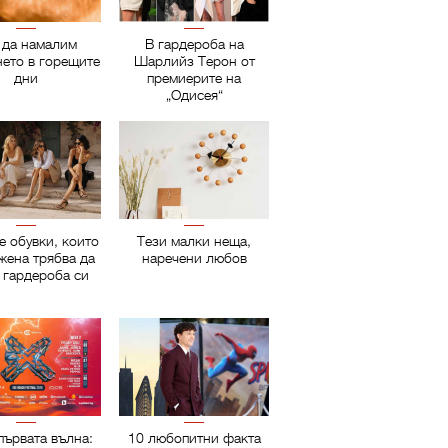
 да намалим
В гардероба на
нето в горещите
Шарлийз Терон от
дни
премиерите на
„Одисея“
е обувки, които
Тези малки неща,
жена трябва да
наречени любов
 гардероба си
първата вълна:
10 любопитни факта