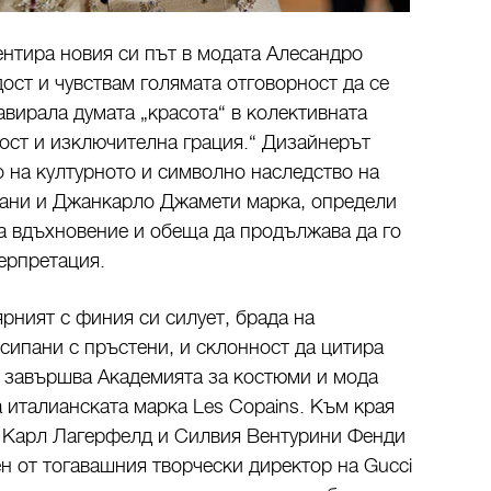
ентира новия си път в модата Алесандро
ост и чувствам голямата отговорност да се
вирала думата „красота“ в колективната
ност и изключителна грация.“ Дизайнерът
о на културното и символно наследство на
вани и Джанкарло Джамети марка, определи
на вдъхновение и обеща да продължава да го
ерпретация.
ярният с финия си силует, брада на
бсипани с пръстени, и склонност да цитира
завършва Академията за костюми и мода
а италианската марка Les Copains. Към края
с Карл Лагерфелд и Силвия Вентурини Фенди
чен от тогавашния творчески директор на Gucci