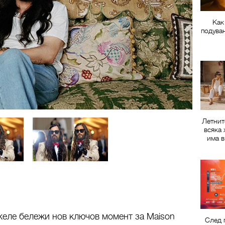
Как
подува
Летнит
всяка 
има в
келе бележи нов ключов момент за Maison
След 