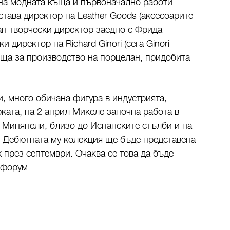
на модната къща и първоначално работи
 става директор на Leather Goods (аксесоарите
ран творчески директор заедно с Фрида
и директор на Richard Ginori (сега Ginori
ща за производство на порцелан, придобита
 много обичана фигура в индустрията,
ката, на 2 април Микеле започна работа в
о Минянели, близо до Испанските стълби и на
. Дебютната му колекция ще бъде представена
 през септември. Очаква се това да бъде
 форум.