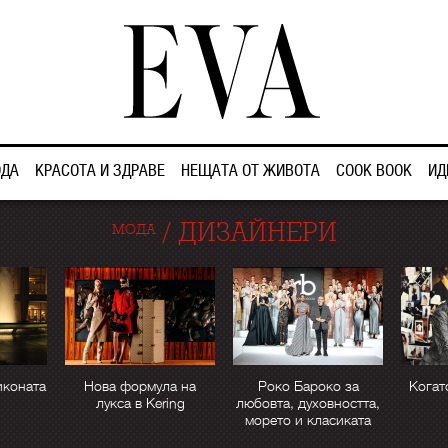
ДА
КРАСОТА И ЗДРАВЕ
НЕЩАТА ОТ ЖИВОТА
COOK BOOK
ИД
/
ДИЗАЙНЕРИ
МОДА
иконата
Нова формула на
Роко Бароко за
Когат
лукса в Kering
любовта, духовността,
морето и класиката