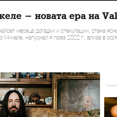
еле - новата ера на Val
найсет месеца догадки и спекулации, стана яс
 Микеле, напуснал я през 2022 г., влиза в рол