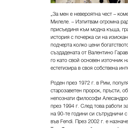
„За мен е невероятна чест – ком
Милеле. – Изпитвам огромна рад
присъединя към модна къща, гра
история с почерка си на изиска
подчерта колко цени богатствот
създадената от Валентино Гара
го като свой основен източник 
естетизира в своя собствена инт
Роден през 1972 г. в Рим, попул
старозаветен пророк, пръсти, о
непознати философи Алесандро 
през 1994 г. След това работи з
на 90-те години си сътрудничи 
във Fendi. През 2002 г. е назна