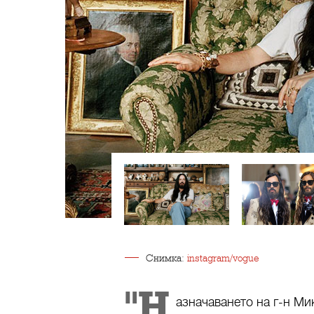
Снимка:
instagram/vogue
"Н
азначаването на г-н Ми