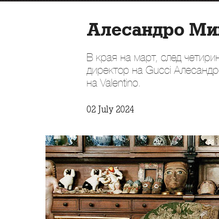
Алесандро Мик
В края на март, след четири
директор на Gucci Алесандро
на Valentino.
02 July 2024