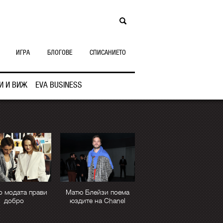
ИГРА
БЛОГОВЕ
СПИСАНИЕТО
И И ВИЖ
EVA BUSINESS
о модата прави
Матю Блейзи поема
добро
юздите на Chanel