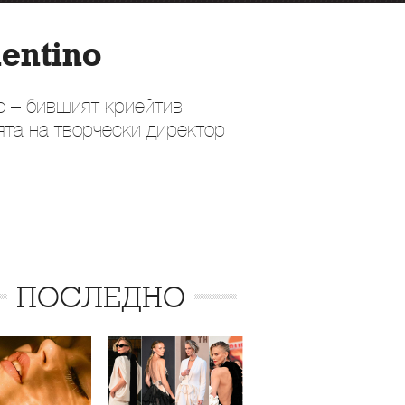
entino
но – бившият криейтив
ята на творчески директор
ПОСЛЕДНО