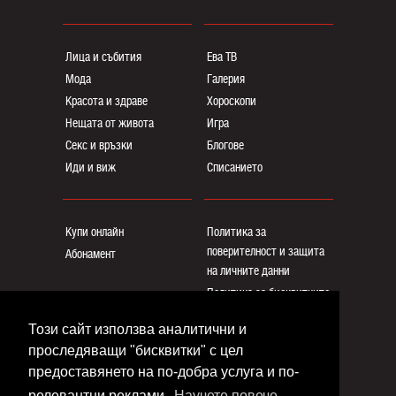
Лица и събития
Ева ТВ
Мода
Галерия
Красота и здраве
Хороскопи
Нещата от живота
Игра
Секс и връзки
Блогoве
Иди и виж
Списанието
Купи онлайн
Политика за
поверителност и защита
Абонамент
на личните данни
Политика за бисквитките
Реклама
Този сайт използва аналитични и
Общи условия
проследяващи "бисквитки" с цел
Контакти
предоставянето на по-добра услуга и по-
релевантни реклами.
Научете повече