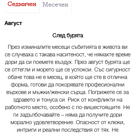
Седмичен
Месечен
Август
След бурята
През изминалите месеци събитията в живота ви
се случваха с такава наситеност, че нямахте време
дори да си поемете въздух. През август бурята ще
се оттегли и морето ще се успокои. Със сигурност
обаче това не е месец, в който ще сте в отлична
форма, готови да покорявате професионални
върхове и мъжки/женски сърца. Погрижете се за
здравето и тонуса си. Риск от конфликти на
работното място, особено с по-вишестоящите. Не
ги задълбочавайте – няма да получите дори
морално удовлетворение. Опасност от клюки,
интриги и реални последствия от тях. Не