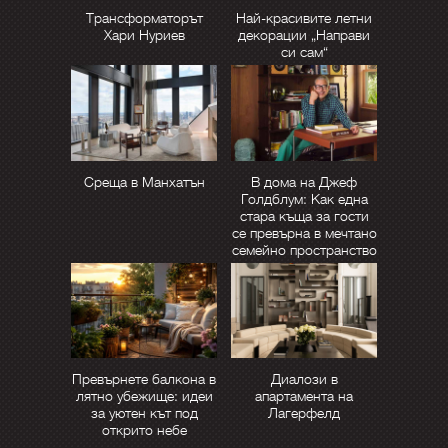
Трансформаторът
Най-красивите летни
Хари Нуриев
декорации „Направи
си сам“
Среща в Манхатън
В дома на Джеф
Голдблум: Как една
стара къща за гости
се превърна в мечтано
семейно пространство
Превърнете балкона в
Диалози в
лятно убежище: идеи
апартамента на
за уютен кът под
Лагерфелд
открито небе