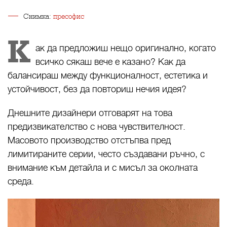
Снимка:
пресофис
К
ак да предложиш нещо оригинално, когато
всичко сякаш вече е казано? Как да
балансираш между функционалност, естетика и
устойчивост, без да повториш нечия идея?
Днешните дизайнери отговарят на това
предизвикателство с нова чувствителност.
Масовото производство отстъпва пред
лимитираните серии, често създавани ръчно, с
внимание към детайла и с мисъл за околната
среда.