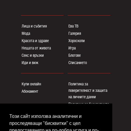
Лица и събития
Ева ТВ
Мода
Галерия
Красота и здраве
Хороскопи
Нещата от живота
Игра
Секс и връзки
Блогoве
Иди и виж
Списанието
Купи онлайн
Политика за
поверителност и защита
Абонамент
на личните данни
Политика за бисквитките
Реклама
Този сайт използва аналитични и
Общи условия
проследяващи "бисквитки" с цел
Контакти
предоставянето на по-добра услуга и по-