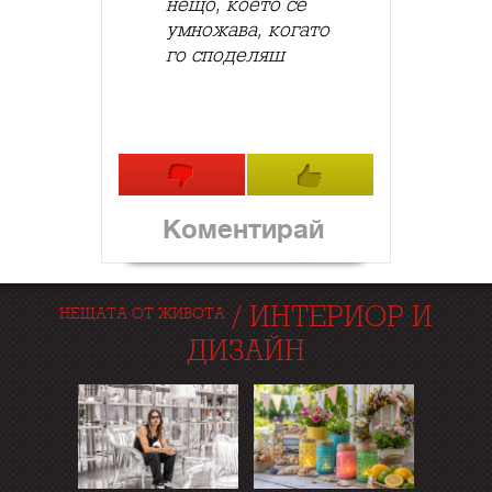
нещо, което се
умножава, когато
го споделяш
Коментирай
/
ИНТЕРИОР И
НЕЩАТА ОТ ЖИВОТА
ДИЗАЙН