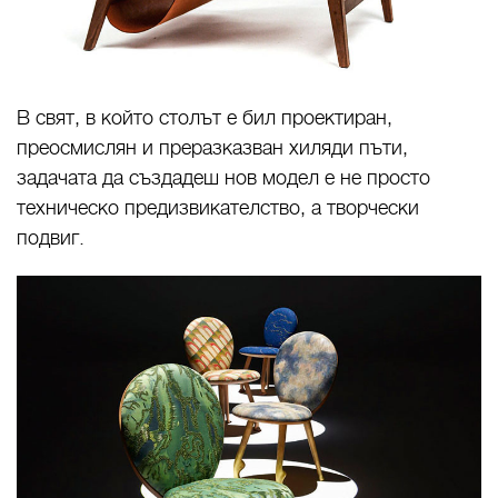
В свят, в който столът е бил проектиран,
преосмислян и преразказван хиляди пъти,
задачата да създадеш нов модел е не просто
техническо предизвикателство, а творчески
подвиг.