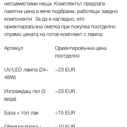
несъвместими неща. Комплектът предлага
пакетна цена и вече подбрани, работещи заедно
компоненти. За да е нагледно, ето
ориентировъчна сметка при покупка поотделно
спрямо цената на готов комплект с лампа:
Артикул
Ориентировъчна цена
поотделно
UV/LED лампа (24–
~23 EUR
48W)
Изграждащ гел (3
~23 EUR
вида)
База + топ лак
~15 EUR
Обезмаслител +
~10 EUR