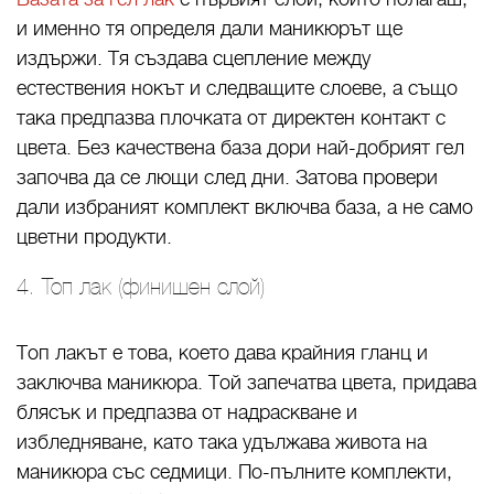
и именно тя определя дали маникюрът ще
издържи. Тя създава сцепление между
естествения нокът и следващите слоеве, а също
така предпазва плочката от директен контакт с
цвета. Без качествена база дори най-добрият гел
започва да се лющи след дни. Затова провери
дали избраният комплект включва база, а не само
цветни продукти.
4. Топ лак (финишен слой)
Топ лакът е това, което дава крайния гланц и
заключва маникюра. Той запечатва цвета, придава
блясък и предпазва от надраскване и
избледняване, като така удължава живота на
маникюра със седмици. По-пълните комплекти,