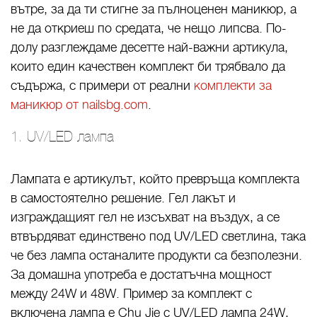
вътре, за да ти стигне за пълноценен маникюр, а
не да откриеш по средата, че нещо липсва. По-
долу разглеждаме десетте най-важни артикула,
които един качествен комплект би трябвало да
съдържа, с примери от реални
комплекти за
маникюр от nailsbg.com
.
1. UV/LED лампа
Лампата е артикулът, който превръща комплекта
в самостоятелно решение. Гел лакът и
изграждащият гел не изсъхват на въздух, а се
втвърдяват единствено под UV/LED светлина, така
че без лампа останалите продукти са безполезни.
За домашна употреба е достатъчна мощност
между 24W и 48W. Пример за комплект с
включена лампа е Chu Jie с UV/LED лампа 24W,