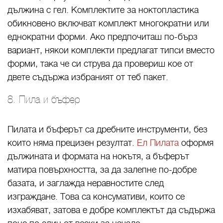
дължина с гел. Комплектите за ноктопластика
обикновено включват комплект многократни или
еднократни форми. Ако предпочиташ по-бърз
вариант, някои комплекти предлагат типси вместо
форми, така че си струва да провериш кое от
двете съдържа избраният от теб пакет.
8. Пила и бъфер
Пилата и бъферът са дребните инструменти, без
които няма прецизен резултат.
Ел Пилата
оформя
дължината и формата на нокътя, а бъферът
матира повърхността, за да залепне по-добре
базата, и заглажда неравностите след
изграждане. Това са консумативи, които се
изхабяват, затова е добре комплектът да съдържа