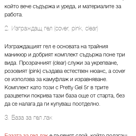
който вече съдържа и уреда, и материалите за
работа.
2. Изграждащ гел (cover, pink, clear)
Изграждащият гел е основата на трайния
маникюр и добрият комплект съдържа поне три
вида. Прозрачният (clear) служи за укрепване,
розовият (pink) създава естествен нюанс, а cover
се използва за камуфлаж и изравняване.
Комплект като този с Pretty Gel 5г в трите
разцветки покрива тази база още от старта, без
да се налага да ги купуваш поотделно.
3. База за гел лак
Базата за гел лак
е първият слой, който полагаш,