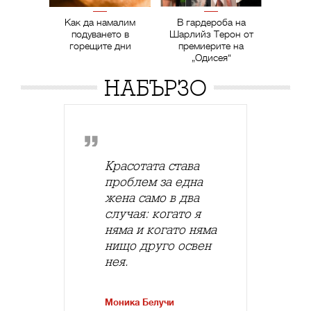
Как да намалим
В гардероба на
подуването в
Шарлийз Терон от
горещите дни
премиерите на
„Одисея“
НАБЪРЗО
Красотата става
проблем за една
жена само в два
случая: когато я
няма и когато няма
нищо друго освен
нея.
Моника Белучи