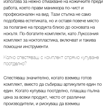
използва за нежно отмахване на кожичките преди
работа, което прави маникюра по-чист и
професионален на вид. Тази стъпка не само
подобрява естетиката, но и оставя повече място
за полагане на продукта близо до основата на
нокътя. По-богатите комплекти, като Луксозния
комплект за ноктопластика, включват и такива
помощни инструменти.
Колко спестяваш с комплект спрямо купуване
поотделно?
Спестяваш значително, когато вземеш готов
комплект, вместо да събираш артикулите един по
един. Когато купуваш поотделно, плащаш пълна
цена за всеки продукт, често от различни
производители, и рискуваш да вземеш