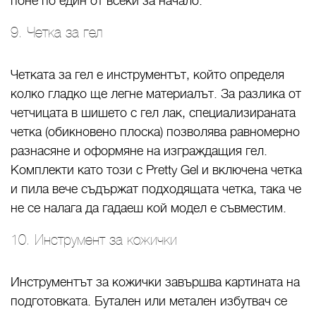
поне по един от всеки за начало.
9. Четка за гел
Четката за гел е инструментът, който определя
колко гладко ще легне материалът. За разлика от
четчицата в шишето с гел лак, специализираната
четка (обикновено плоска) позволява равномерно
разнасяне и оформяне на изграждащия гел.
Комплекти като този с Pretty Gel и включена четка
и пила вече съдържат подходящата четка, така че
не се налага да гадаеш кой модел е съвместим.
10. Инструмент за кожички
Инструментът за кожички завършва картината на
подготовката. Бутален или метален избутвач се