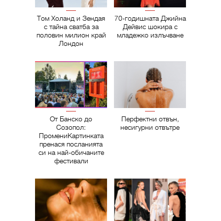
Том Холанд и Зендая
70-годишната Джийна
с тайна сватба за
Дейвис шокира с
половин милион край
младежко излъчване
Лондон
От Банско до
Перфектни отвън,
Созопол:
несигурни отвътре
ПромениКартинката
пренася посланията
си на най-обичаните
фестивали