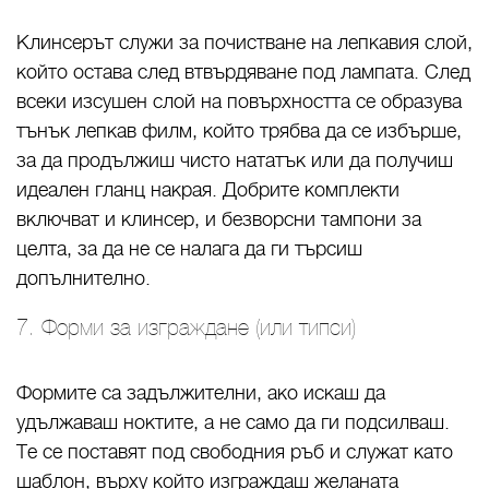
Клинсерът служи за почистване на лепкавия слой,
който остава след втвърдяване под лампата. След
всеки изсушен слой на повърхността се образува
тънък лепкав филм, който трябва да се избърше,
за да продължиш чисто нататък или да получиш
идеален гланц накрая. Добрите комплекти
включват и клинсер, и безворсни тампони за
целта, за да не се налага да ги търсиш
допълнително.
7. Форми за изграждане (или типси)
Формите са задължителни, ако искаш да
удължаваш ноктите, а не само да ги подсилваш.
Те се поставят под свободния ръб и служат като
шаблон, върху който изграждаш желаната