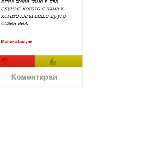
една жена само в два
случая: когато я няма и
когато няма нищо друго
освен нея.
Моника Белучи
Коментирай