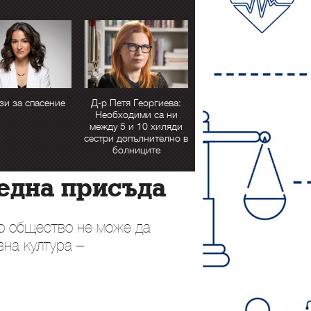
зи за спасение
Д-р Петя Георгиева:
Необходими са ни
между 5 и 10 хиляди
сестри допълнително в
болниците
една присъда
но общество не може да
на култура –