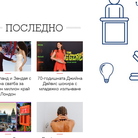
ПОСЛЕДНО
ланд и Зендая с
70-годишната Джийна
на сватба за
Дейвис шокира с
ин милион край
младежко излъчване
Лондон