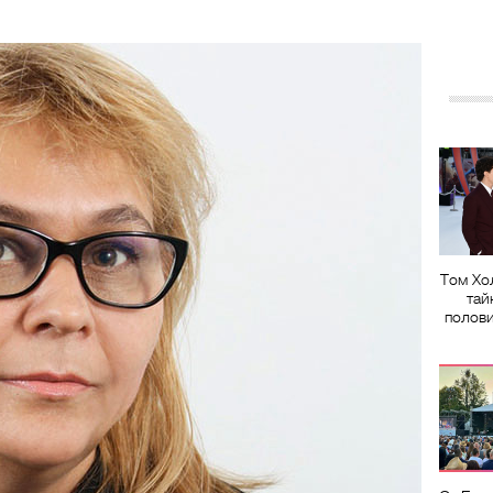
Том Хо
тай
полов