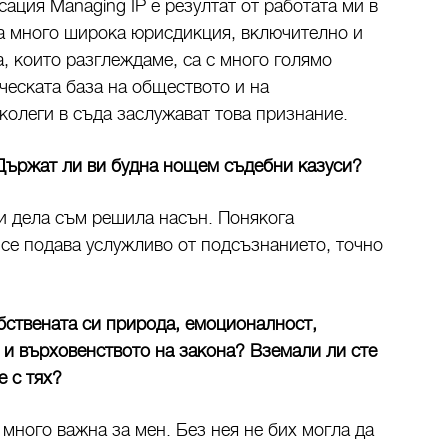
ация Managing IP е резултат от работата ми в
ма много широка юрисдикция, включително и
, които разглеждаме, са с много голямо
ческата база на обществото и на
колеги в съда заслужават това признание.
Държат ли ви будна нощем съдебни казуси?
ни дела съм решила насън. Понякога
се подава услужливо от подсъзнанието, точно
.
бствената си природа, емоционалност,
 и върховенството на закона? Вземали ли сте
е с тях?
много важна за мен. Без нея не бих могла да