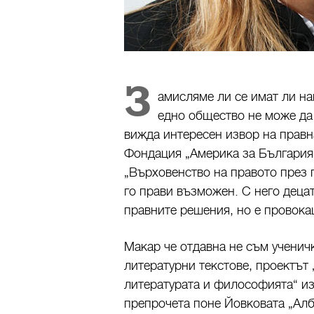
З
амисляме ли се имат ли на
едно общество не може д
вижда интересен извор на правн
Фондация „Америка за България“
„Върховенство на правото през 
го прави възможен. С него децат
правните решения, но е провока
Макар че отдавна не съм ученич
литературни текстове, проектът
литературата и философията“ и
препрочета поне Йовковата „Алб