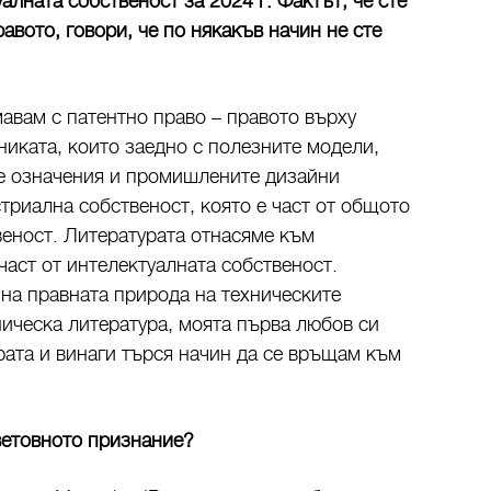
алната собственост за 2024 г. Фактът, че сте
авото, говори, че по някакъв начин не сте
авам с патентно право – правото върху
никата, които заедно с полезните модели,
те означения и промишлените дизайни
триална собственост, която е част от общото
веност. Литературата отнасяме към
 част от интелектуалната собственост.
 на правната природа на техническите
ническа литература, моята първа любов си
рата и винаги търся начин да се връщам към
световното признание?