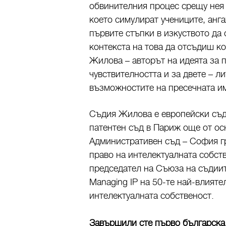
обвинителния процес срещу нея 
което симулират учениците, анга
първите стъпки в изкуството да 
контекста на това да отсъдиш ко
Жилова – авторът на идеята за 
чувствителността и за двете – л
възможностите на пресечната и
Съдия Жилова е европейски съд
патентен съд в Париж още от ос
Административен съд – София г
право на интелектуалната собст
председател на Съюза на съдиите
Managing IP на 50-те най-влияте
интелектуалната собственост.
Завършили сте първо българска 