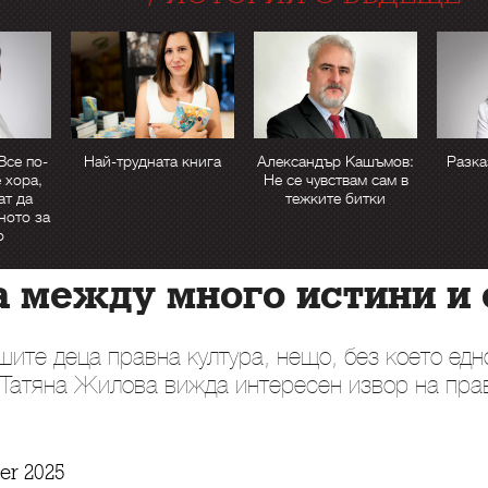
Все по-
Най-трудната книга
Александър Кашъмов:
Разка
 хора,
Не се чувствам сам в
ат да
тежките битки
ното за
о
 между много истини и 
шите деца правна култура, нещо, без което ед
Татяна Жилова вижда интересен извор на прав
er 2025