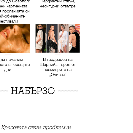
ско до Созопол:
Перфектни отвън,
ниКартинката
несигурни отвътре
я посланията си
ай-обичаните
естивали
 да намалим
В гардероба на
нето в горещите
Шарлийз Терон от
дни
премиерите на
„Одисея“
НАБЪРЗО
Красотата става проблем за