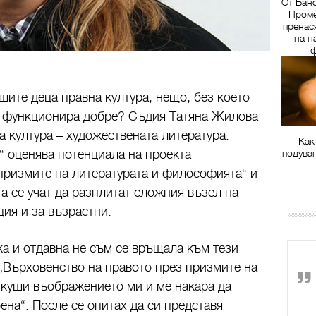
От Бан
Проме
пренас
на н
ф
шите деца правна култура, нещо, без което
а функционира добре? Съдия Татяна Жилова
а култура – художествената литература.
Как
 оценява потенциала на проекта
подува
призмите на литературата и философията“ и
а се учат да разплитат сложния възел на
ция и за възрастни.
ка и отдавна не съм се връщала към тези
 „Върховенство на правото през призмите на
зкуши въображението ми и ме накара да
ена“. После се опитах да си представя