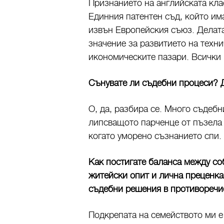
Признанието на английската клас
Единния патентен съд, който и
извън Европейския съюз. Делата
значение за развитието на техни
икономическите пазари. Всички 
Сънувате ли съдебни процеси? 
О, да, разбира се. Много съдеб
липсващото парченце от пъзела 
когато уморено съзнанието спи
Как постигате баланса между со
житейски опит и лична преценка
съдебни решения в противоречи
Подкрепата на семейството ми е 