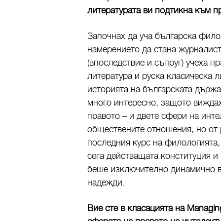
литературата ви подтикна към 
Започнах да уча българска фило
намерението да стана журналист
(впоследствие и съпруг) учеха п
литература и руска класическа л
историята на българската държа
много интересно, защото виждах
правото – и двете сфери на инт
обществените отношения, но от р
последния курс на филологията,
сега действащата конституция и 
беше изключително динамично в
надежди.
Вие сте в класацията на Managin