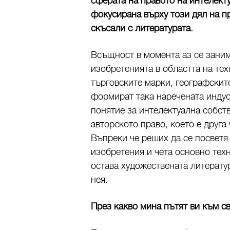
сферата на правото на интелекту
фокусирана върху този дял на пр
скъсали с литературата.
Всъщност в момента аз се заним
изобретенията в областта на тех
търговските марки, географски
формират така наречената индус
понятие за интелектуална собст
авторското право, което е друга
Въпреки че реших да се посветя
изобретения и чета основно тех
остава художествената литерату
нея.
През какво мина пътят ви към 