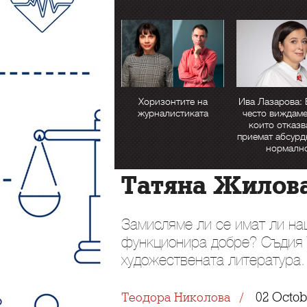
Хоризонтите на
Ива Лазарова: 
журналистиката
често виждаме
които отказв
приемат абсурд
нормалн
Татяна Жилова
Замисляме ли се имат ли на
функционира добре? Съдия 
художествената литература.
02 Octob
Теодора Николова