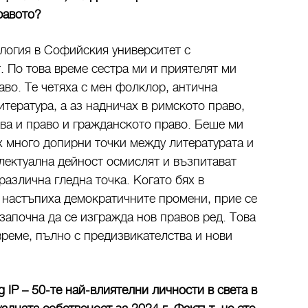
правото?
логия в Софийския университет с
. По това време сестра ми и приятелят ми
раво. Те четяха с мен фолклор, антична
итература, а аз надничах в римското право,
ва и право и гражданското право. Беше ми
 много допирни точки между литературата и
електуална дейност осмислят и възпитават
азлична гледна точка. Когато бях в
 настъпиха демократичните промени, прие се
започна да се изгражда нов правов ред. Това
реме, пълно с предизвикателства и нови
g IP – 50-те най-влиятелни личности в света в