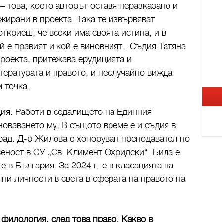
– това, което авторът оставя неразказано и
жирани в проекта. Така те извървяват
откриеш, че всеки има своята истина, и в
й е правият и кой е виновният. Съдия Татяна
проекта, притежава ерудицията и
итературата и правото, и неслучайно вижда
м точка.
ия. Работи в седалището на Единния
новаването му. В същото време е и съдия в
рад. Д-р Жилова е хоноруван преподавател по
веност в СУ „Св. Климент Охридски“. Била е
 в България. За 2024 г. е в класацията на
лни личности в света в сферата на правото на
филология, след това право. Какво в