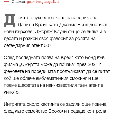
Снимка:
getty images/guiliver
Д
окато слуховете около наследника на
Даниъл Крейг като Джеймс Бонд достигат
нови върхове, Джордж Клуни също се включи в
дебата и разкри своя фаворит за ролята на
легендарния агент 007.
След последната поява на Крейг като Бонд във
филма „Смъртта може да почака“ през 2021 г.,
феновете на поредицата продължават да се питат
кой ще облече емблематичния смокинг и ще
поеме щафетата на най-известния таен агент в
киното.
Интригата около кастинга се засили още повече,
след като семейство Броколи предаде контрола