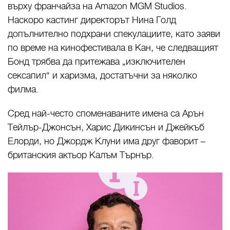
върху франчайза на Amazon MGM Studios.
Наскоро кастинг директорът Нина Голд
допълнително подхрани спекулациите, като заяви
по време на кинофестивала в Кан, че следващият
Бонд трябва да притежава „изключителен
сексапил“ и харизма, достатъчни за няколко
филма.
Сред най-често споменаваните имена са Арън
Тейлър-Джонсън, Харис Дикинсън и Джейкъб
Елорди, но Джордж Клуни има друг фаворит –
британския актьор Калъм Търнър.