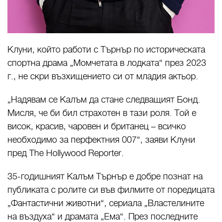
Клуни, който работи с Търнър по историческата
спортна драма „Момчетата в лодката“ през 2023
г., не скри възхищението си от младия актьор.
„Надявам се Калъм да стане следващият Бонд.
Мисля, че би бил страхотен в тази роля. Той е
висок, красив, чаровен и британец – всичко
необходимо за перфектния 007“, заяви Клуни
пред The Hollywood Reporter.
35-годишният Калъм Търнър е добре познат на
публиката с ролите си във филмите от поредицата
„Фантастични животни“, сериала „Властелините
на въздуха“ и драмата „Ема“. През последните