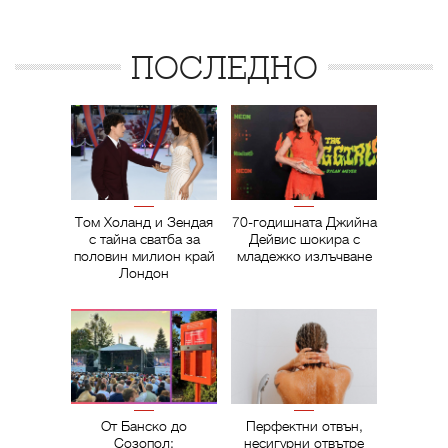
ПОСЛЕДНО
Том Холанд и Зендая
70-годишната Джийна
с тайна сватба за
Дейвис шокира с
половин милион край
младежко излъчване
Лондон
От Банско до
Перфектни отвън,
Созопол:
несигурни отвътре