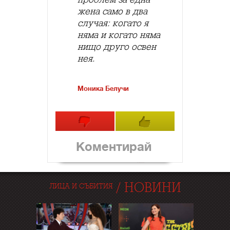
жена само в два
случая: когато я
няма и когато няма
нищо друго освен
нея.
Моника Белучи
Коментирай
/
НОВИНИ
ЛИЦА И СЪБИТИЯ