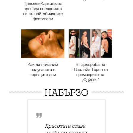
ПромениКартинката
пренася посланията
си на най-обичаните
фестивали
Как да намалим
В гардероба на
подуването в
Шарлийз Терон от
горещите дни
премиерите на
„Одисея“
НАБЪРЗО
Красотата става
проблем за една