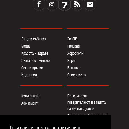
Лица и събития
Ева ТВ
Мода
Галерия
Красота и здраве
Хороскопи
Нещата от живота
Игра
Секс и връзки
Блогoве
Иди и виж
Списанието
Купи онлайн
Политика за
поверителност и защита
Абонамент
на личните данни
Политика за бисквитките
Реклама
Този сайт използва аналитични и