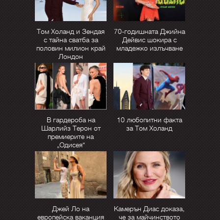
Том Холанд и Зендая
70-годишната Джийна
с тайна сватба за
Дейвис шокира с
половин милион край
младежко излъчване
Лондон
В гардероба на
10 любопитни факта
Шарлийз Терон от
за Том Холанд
премиерите на
„Одисея“
Джей Ло на
Камерън Диас доказа,
европейска ваканция
че за майчинството