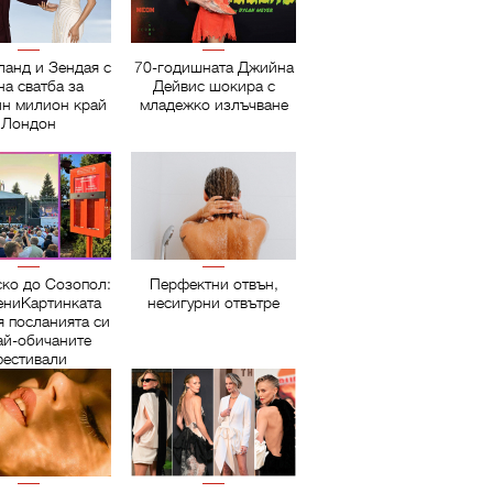
ланд и Зендая с
70-годишната Джийна
на сватба за
Дейвис шокира с
ин милион край
младежко излъчване
Лондон
ско до Созопол:
Перфектни отвън,
ниКартинката
несигурни отвътре
я посланията си
ай-обичаните
естивали