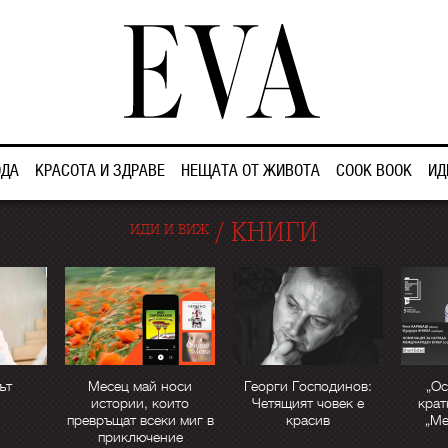
ДА
КРАСОТА И ЗДРАВЕ
НЕЩАТА ОТ ЖИВОТА
COOK BOOK
ИД
/
КНИГИ
ИДИ И ВИЖ
ът
Месец май носи
Георги Господинов:
„Ос
истории, които
Четящият човек е
крат
превръщат всеки миг в
красив
„М
приключение