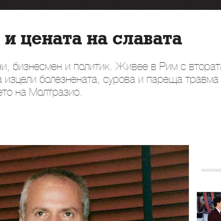
 и цената на славата
ни, бизнесмен и политик. Живее в Рим с вторат
да изцели болезнената, сурова и пареща травма 
ето на Молтразио.