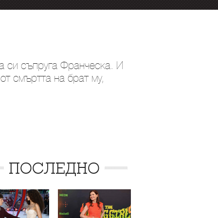
а си съпруга Франческа. И
от смъртта на брат му,
ПОСЛЕДНО