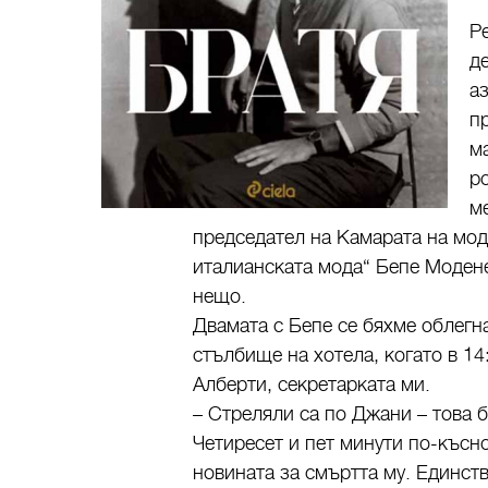
Р
д
аз
п
м
р
м
председател на Камарата на мод
италианската мода“ Бепе Модене
нещо.
Двамата с Бепе се бяхме облегн
стълбище на хотела, когато в 1
Алберти, секретарката ми.
– Стреляли са по Джани – това б
Четиресет и пет минути по-късн
новината за смъртта му. Единств