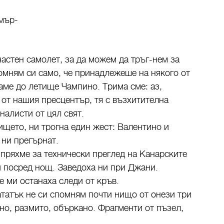
смър-
частен самолет, за да можем да тръг-нем за
мням си само, че принадлежеше на някого от
ме до летище Чампино. Трима сме: аз,
от нашия пресцентър, тя с възхитителна
алисти от цял свят.
ището, ни трогна един жест: Валентино и
ни прегърнат.
пряхме за технически преглед на Канарските
 посред нощ. Заведоха ни при Джани.
е ми останаха следи от кръв.
ататък не си спомням почти нищо от онези три
но, размито, объркано. Фрагменти от пъзел,