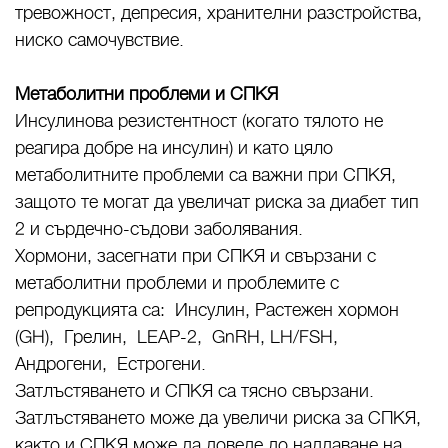
тревожност, депресия, хранителни разстройства,
ниско самочувствие.
Метаболитни проблеми и СПКЯ
Инсулинова резистентност (когато тялото не
реагира добре на инсулин) и като цяло
метаболитните проблеми са важни при СПКЯ,
защото те могат да увеличат риска за диабет тип
2 и сърдечно-съдови заболявания.
Хормони, засегнати при СПКЯ и свързани с
метаболитни проблеми и проблемите с
репродукцията са: Инсулин, Растежен хормон
(GH), Грелин, LEAP-2, GnRH, LH/FSH,
Андрогени, Естрогени.
Затлъстяването и СПКЯ са тясно свързани.
Затлъстяването може да увеличи риска за СПКЯ,
както и СПКЯ може да доведе до наддаване на