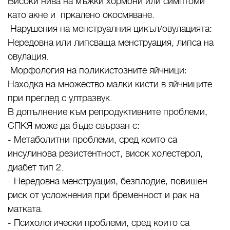
Високи нива на мъжки хормони или симптоми
като акне и пркалено окосмяване.
Нарушения на менструалния цикъл/овулацията:
Нередовна или липсваща менструация, липса на
овулация.
Морфология на поликистозните яйчници:
Находка на множество малки кисти в яйчниците
при преглед с ултразвук.
В допълнение към репродуктивните проблеми,
СПКЯ може да бъде свързан с:
- Метаболитни проблеми, сред които са
инсулинова резистентност, висок холестерол,
диабет тип 2.
- Нередовна менструация, безплодие, повишен
риск от усложнения при бременност и рак на
матката.
- Психологически проблеми, сред които са