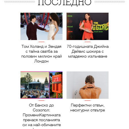
ПОСЛЕДНО
Том Холанд и Зендая
70-годишната Джийна
с тайна сватба за
Дейвис шокира с
половин милион край
младежко излъчване
Лондон
От Банско до
Перфектни отвън,
Созопол:
несигурни отвътре
ПромениКартинката
пренася посланията
си на най-обичаните