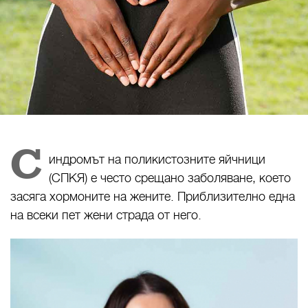
С
индромът на поликистозните яйчници
(СПКЯ) е често срещано заболяване, което
засяга хормоните на жените. Приблизително една
на всеки пет жени страда от него.