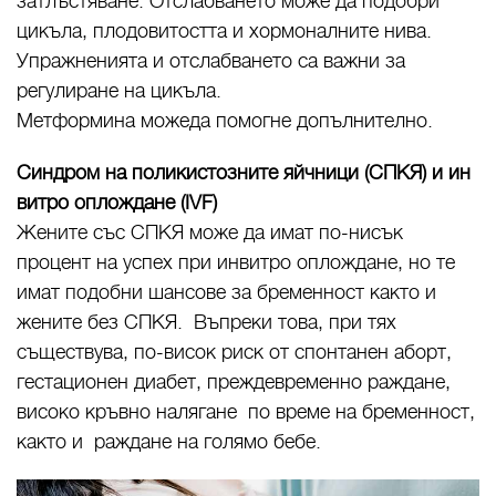
затлъстяване. Отслабването може да подобри
цикъла, плодовитостта и хормоналните нива.
Упражненията и отслабването са важни за
регулиране на цикъла.
Метформина можеда помогне допълнително.
Синдром на поликистозните яйчници (СПКЯ) и ин
витро оплождане (IVF)
Жените със СПКЯ може да имат по-нисък
процент на успех при инвитро оплождане, но те
имат подобни шансове за бременност както и
жените без СПКЯ. Въпреки това, при тях
съществува, по-висок риск от спонтанен аборт,
гестационен диабет, преждевременно раждане,
високо кръвно налягане по време на бременност,
както и раждане на голямо бебе.