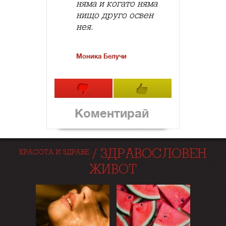
няма и когато няма
нищо друго освен
нея.
Моника Белучи
Коментирай
/
ЗДРАВОСЛОВЕН
КРАСОТА И ЗДРАВЕ
ЖИВОТ