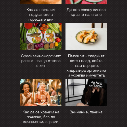
Как да намалим
Динята срещу високо
подуването в
кръвно налягане
горещите дни
Средиземноморският
Пъпешът - сладкият
режим – защо отново
летен плод, който
е хит
пази сърцето,
хидратира организма
и укрепва имунитета
Как да се храним на
Внимание, паника!
почивка, без да
качваме килограми