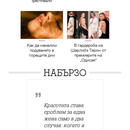
фестивали
Как да намалим
В гардероба на
подуването в
Шарлийз Терон от
горещите дни
премиерите на
„Одисея“
НАБЪРЗО
Красотата става
проблем за една
жена само в два
случая: когато я