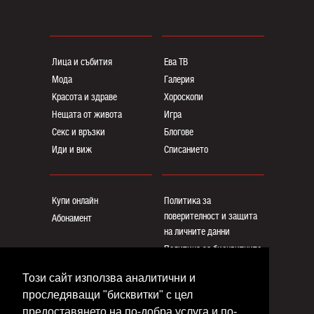
Лица и събития
Ева ТВ
Мода
Галерия
Красота и здраве
Хороскопи
Нещата от живота
Игра
Секс и връзки
Блогoве
Иди и виж
Списанието
Купи онлайн
Политика за
поверителност и защита
Абонамент
на личните данни
Политика за бисквитките
Реклама
Този сайт използва аналитични и
Общи условия
проследяващи "бисквитки" с цел
Контакти
предоставянето на по-добра услуга и по-