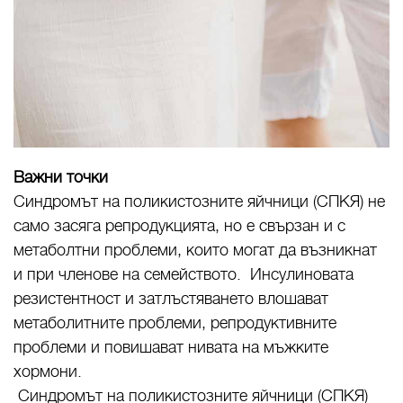
Важни точки
Синдромът на поликистозните яйчници (СПКЯ) не
само засяга репродукцията, но е свързан и с
метаболтни проблеми, които могат да възникнат
и при членове на семейството. Инсулиновата
резистентност и затлъстяването влошават
метаболитните проблеми, репродуктивните
проблеми и повишават нивата на мъжките
хормони.
Синдромът на поликистозните яйчници (СПКЯ)