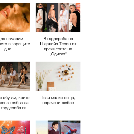
 да намалим
В гардероба на
нето в горещите
Шарлийз Терон от
дни
премиерите на
„Одисея“
е обувки, които
Тези малки неща,
жена трябва да
наречени любов
 гардероба си