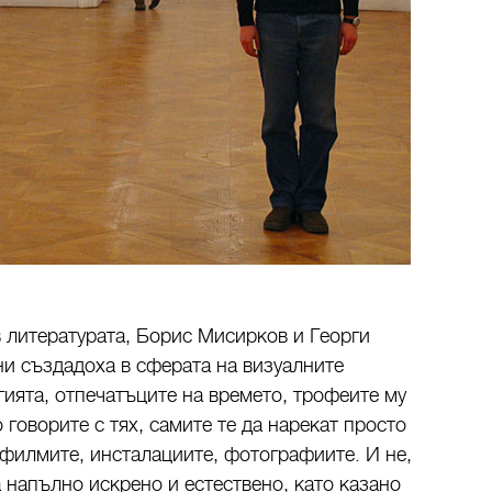
 литературата, Борис Мисирков и Георги
ни създадоха в сферата на визуалните
гията, отпечатъците на времето, трофеите му
 говорите с тях, самите те да нарекат просто
 филмите, инсталациите, фотографиите. И не,
 напълно искрено и естествено, като казано