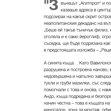
"З
вънецът „Агитпроп“ и по
казваше адреса в центъ
подозирах на какъв скрит остров
неаполитанския декаданс на вът
„Беше ей такъв тъничък филиз, 
оголяла и е само йероглиф, огр
съседка, ще бъде подрязана какт
в предстоящата изложба – „Рец
А синята къща… Като Вавилонска
разрушена и построена наново, 
недовършена и напълно завършен
тухли и груби мазилки, със след
помогнали с това и онова, с нам
Андо, къща подредена и безпоря
начин честна – това е къщата на
киносалон, зона за монтаж, офис