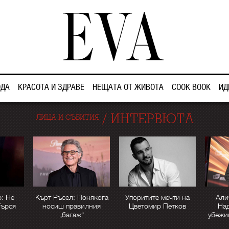
ДА
КРАСОТА И ЗДРАВЕ
НЕЩАТА ОТ ЖИВОТА
COOK BOOK
ИД
/
ИНТЕРВЮТА
ЛИЦА И СЪБИТИЯ
: Не
Кърт Ръсел: Понякога
Упоритите мечти на
Али
Търся
носиш правилния
Цветомир Петков
Над
„багаж“
убежи