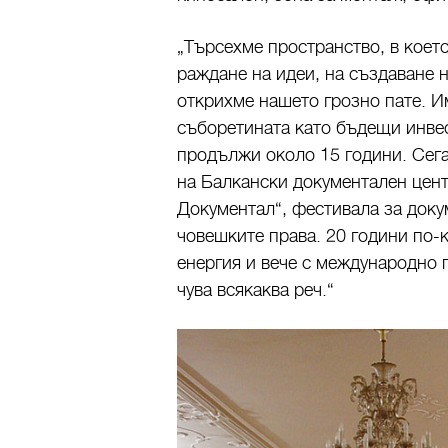
„Търсехме пространство, в коет
раждане на идеи, на създаване н
открихме нашето грозно пате. И
съборетината като бъдещи инве
продължи около 15 години. Сега
на Балкански документален цен
Документал“, фестивала за доку
човешките права. 20 години по-
енергия и вече с международно 
чува всякаква реч.“