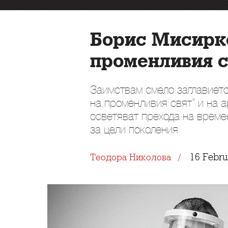
Борис Мисирко
променливия с
Заимствам смело заглавието
на променливия свят“ и на 
осветяват прехода на време
за цели поколения
16 Febru
Теодора Николова