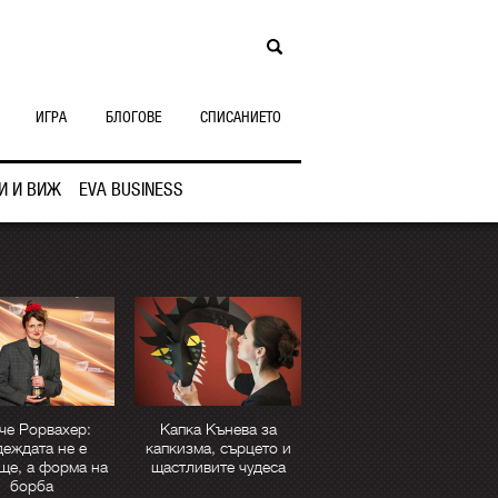
ИГРА
БЛОГОВЕ
СПИСАНИЕТО
И И ВИЖ
EVA BUSINESS
че Рорвахер:
Капка Кънева за
еждата не е
капкизма, сърцето и
ще, а форма на
щастливите чудеса
борба