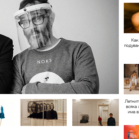
Как
подува
Летнит
всяка 
има в