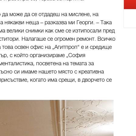
о да може да се отдадеш на мислене, на
а някакви неща – разказва ми Георги. – Така
ма велики снимки как сме се изтипосали пред
ститори. Налагаше се огромен ремонт. Всичко
 това освен офис на „Агитпроп“ е и средище
тър, с който организираме „София
менталистика, посветена на темата за
късно си имаме нашето място с креативна
присъствие, когато има срещи, в дворчето се