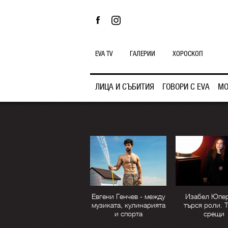
EVA TV
ГАЛЕРИИ
ХОРОСКОП
ЛИЦА И СЪБИТИЯ
ГОВОРИ С EVA
МО
Евгени Генчев - между
Изабел Юпер
музиката, кулинарията
търся роли. 
и спорта
срещи