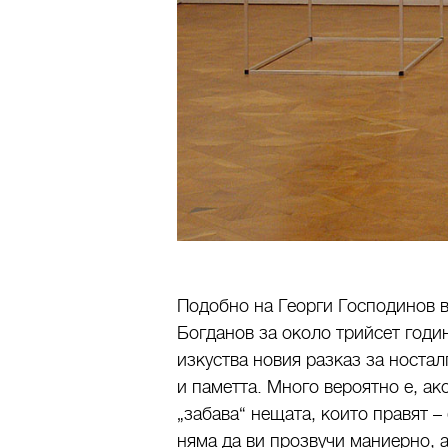
Подобно на Георги Господинов в
Богданов за около трийсет годи
изкуства новия разказ за ностал
и паметта. Много вероятно е, ако
„забава“ нещата, които правят –
няма да ви прозвучи маниерно, а