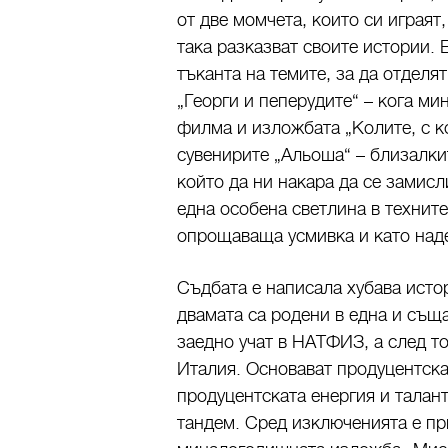
от две момчета, които си играят,
така разказват своите истории. 
тъканта на темите, за да отделя
„Георги и пеперудите“ – кога ми
филма и изложбата „Колите, с к
сувенирите „Альоша“ – близалки
който да ни накара да се замис
една особена светлина в техните
опрощаваща усмивка и като над
Съдбата е написала хубава исто
двамата са родени в една и същ
заедно учат в НАТФИЗ, а след т
Италия. Основават продуцентска
продуцентската енергия и талан
тандем. Сред изключенията е п