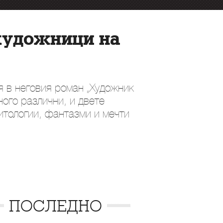
художници на
я в неговия роман „Художник
ого различни, и двете
итологии, фантазми и мечти
ПОСЛЕДНО