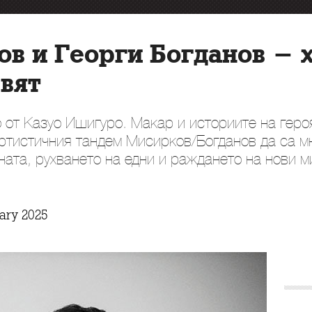
в и Георги Богданов - 
вят
 от Казуо Ишигуро. Макар и историите на геро
артистичния тандем Мисирков/Богданов да са мн
ната, рухването на едни и раждането на нови м
ary 2025