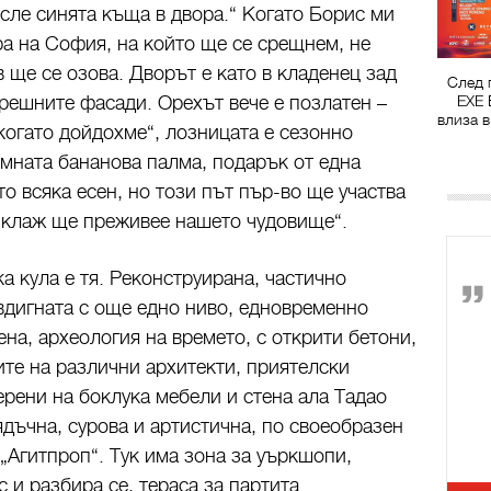
сле синята къща в двора.“ Когато Борис ми
ра на София, на който ще се срещнем, не
 ще се озова. Дворът е като в кладенец зад
След 
решните фасади. Орехът вече е позлатен –
EXE 
влиза в
когато дойдохме“, лозницата е сезонно
омната бананова палма, подарък от една
о всяка есен, но този път пър-во ще участва
иклаж ще преживее нашето чудовище“.
 кула е тя. Реконструирана, частично
вдигната с още едно ниво, едновременно
а, археология на времето, с открити бетони,
ите на различни архитекти, приятелски
ерени на боклука мебели и стена ала Тадао
дъчна, сурова и артистична, по своеобразен
 „Агитпроп“. Тук има зона за уъркшопи,
 и разбира се, тераса за партита.