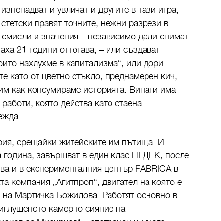
 изненадват и увличат и другите в тази игра,
Естетски правят точните, нежни разрези в
т смисли и значения – независимо дали снимат
наха 21 години оттогава, – или създават
оито нахлухме в капитализма“, или дори
те като от цветно стъкло, преднамерен кич,
лим как консумираме историята. Винаги има
 работи, която действа като стаена
ежда.
рия, срещайки житейските им пътища. И
а година, завършват в един клас НГДЕК, после
ова и в експерименталния център FABRICA в
та компания „Агитпроп“, двигател на която е
т на Мартичка Божилова. Работят основно в
риглушеното камерно сияние на