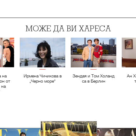
МОЖЕ ДА ВИ ХАРЕСА
а на
Ирмена Чичикова в
Зендая и Том Холанд
Ан Х
он от
„Черно море“
са в Берлин
 на
“