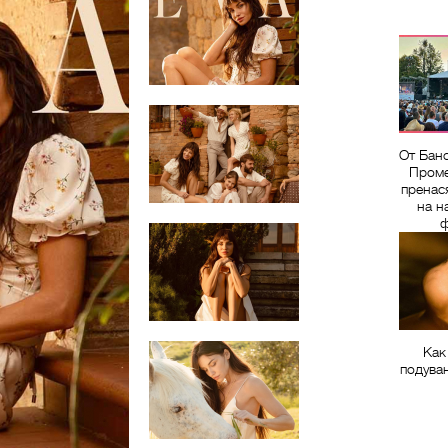
От Бан
Проме
пренас
на н
ф
Как
подува