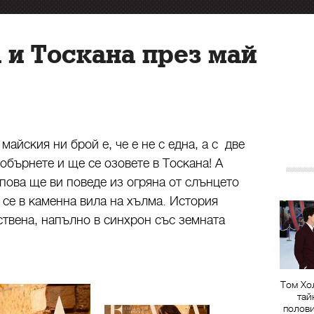
 и Тоскана през май
майския ни брой е, че е не с една, а с две
 обърнете и ще се озовете в Тоскана! А
пова ще ви поведе из огряна от слънцето
 се в каменна вила на хълма. История
твена, напълно в синхрон със земната
Том Хо
тай
полов