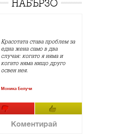
НАБЪРЗО
Красотата става проблем за
една жена само в два
случая: когато я няма и
когато няма нищо друго
освен нея.
Моника Белучи
Коментирай