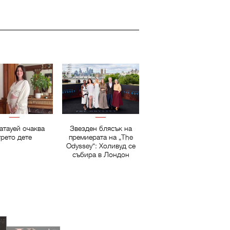
атауей очаква
Звезден блясък на
трето дете
премиерата на „The
Odyssey“: Холивуд се
събира в Лондон