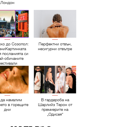
Лондон
ско до Созопол:
Перфектни отвън,
ниКартинката
несигурни отвътре
я посланията си
ай-обичаните
естивали
 да намалим
В гардероба на
нето в горещите
Шарлийз Терон от
дни
премиерите на
„Одисея“