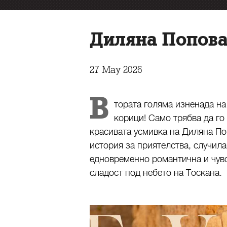
Диляна Попова
27 May 2026
В
тората голяма изненада на 
корици! Само трябва да го
красивата усмивка на Диляна По
история за приятелства, случила
едновременно романтична и чувс
сладост под небето на Тоскана.