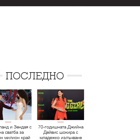
ПОСЛЕДНО
ланд и Зендая с
70-годишната Джийна
на сватба за
Дейвис шокира с
ин милион край
младежко излъчване