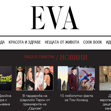
ДА
КРАСОТА И ЗДРАВЕ
НЕЩАТА ОТ ЖИВОТА
COOK BOOK
ИД
/
НОВИНИ
ЛИЦА И СЪБИТИЯ
Джийна
В гардероба на
10 любопитни факта
Д
ра с
Шарлийз Терон от
за Том Холанд
европе
ъчване
премиерите на
деца
„Одисея“
зам