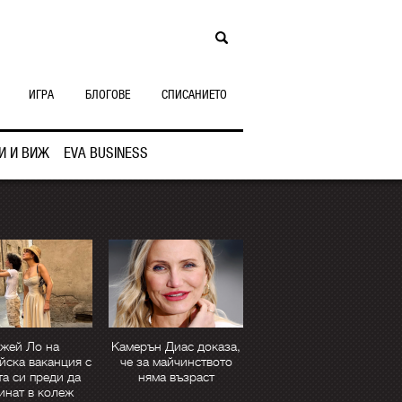
ИГРА
БЛОГОВЕ
СПИСАНИЕТО
И И ВИЖ
EVA BUSINESS
жей Ло на
Камерън Диас доказа,
йска ваканция с
че за майчинството
та си преди да
няма възраст
инат в колеж