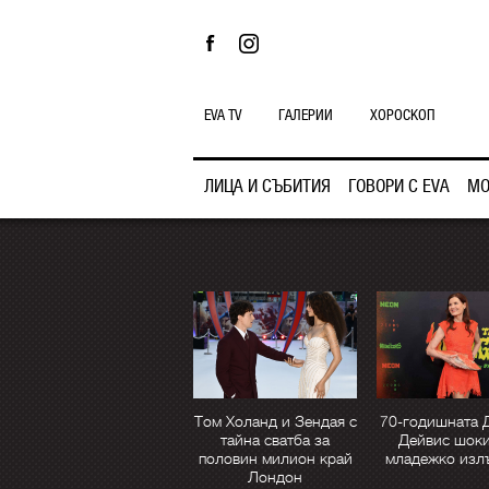
EVA TV
ГАЛЕРИИ
ХОРОСКОП
ЛИЦА И СЪБИТИЯ
ГОВОРИ С EVA
МО
Том Холанд и Зендая с
70-годишната 
тайна сватба за
Дейвис шоки
половин милион край
младежко изл
Лондон