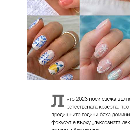
Л
ято 2026 носи свежа вълн
естествената красота, про
предишните години бяха домини
фокусът е върху „луксозната лек