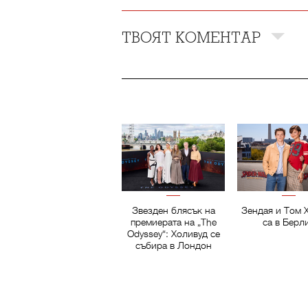
ТВОЯТ КОМЕНТАР
Звезден блясък на
Зендая и Том 
премиерата на „The
са в Берл
Odyssey“: Холивуд се
събира в Лондон