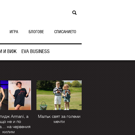
ИГРА
БЛОГОВЕ
СПИСАНИЕТО
И И ВИЖ
EVA BUSINESS
тидж Armani, а
Малък свят за големи
ащо не и по
мечти
а… на червения
килим