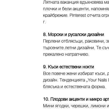
Лятната ваканция вдъхновява м
плочки и бели акценти, напомн
крайбрежие. Pinterest отчита ог
г.
8. Морски и русалски дизайни
Перлени отблясъци, раковини, з
търсените летни дизайни. Те съч
прекалено натрапчиво.
9. Къси естествени нокти
Все повече жени избират къси,
дизайн. Тенденцията „Your Nails 
блясъка и естествената форма.
10. Плодови акценти и микро ар
Мини ягодки, черешки, лимони и