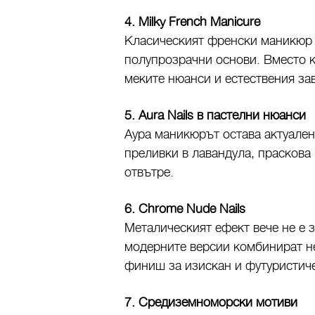
4. Milky French Manicure
Класическият френски маникюр 
полупрозрачни основи. Вместо к
меките нюанси и естествения за
5. Aura Nails в пастелни нюанси
Аура маникюрът остава актуален
преливки в лавандула, праскова
отвътре.
6. Chrome Nude Nails
Металическият ефект вече не е 
модерните версии комбинират н
финиш за изискан и футуристиче
7. Средиземноморски мотиви