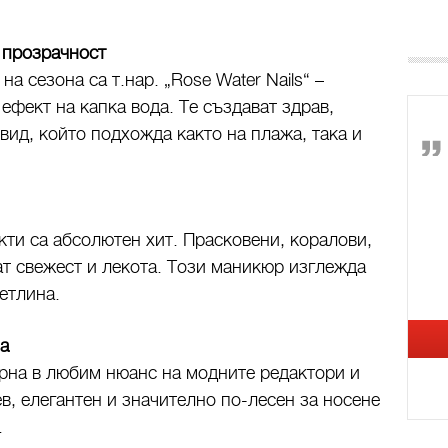
а прозрачност
а сезона са т.нар. „Rose Water Nails“ –
ефект на капка вода. Те създават здрав,
вид, който подхожда както на плажа, така и
ти са абсолютен хит. Прасковени, коралови,
ат свежест и лекота. Този маникюр изглежда
етлина.
на
рна в любим нюанс на модните редактори и
в, елегантен и значително по-лесен за носене
.