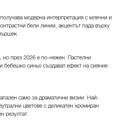
получава модерна интерпретация с млечни и
онтрастни бели линии, акцентът пада върху
вършек.
, но през 2026 е по-нежен. Пастелни
 и бебешко синьо създават ефект на сияние
запазен само за драматични визии. Най-
еутрални цветове с деликатен хромиран
н резултат.