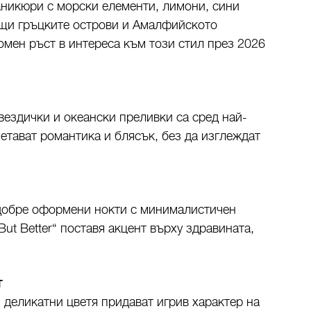
аникюри с морски елементи, лимони, сини
ящи гръцките острови и Амалфийското
ромен ръст в интереса към този стил през 2026
вездички и океански преливки са сред най-
етават романтика и блясък, без да изглеждат
 добре оформени нокти с минималистичен
But Better“ поставя акцент върху здравината,
т
 деликатни цветя придават игрив характер на