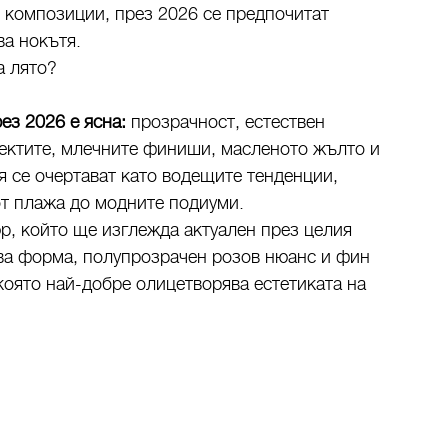
 композиции, през 2026 се предпочитат
ва нокътя.
а лято?
з 2026 е ясна:
прозрачност, естествен
ефектите, млечните финиши, масленото жълто и
 се очертават като водещите тенденции,
от плажа до модните подиуми.
р, който ще изглежда актуален през целия
ва форма, полупрозрачен розов нюанс и фин
която най-добре олицетворява естетиката на