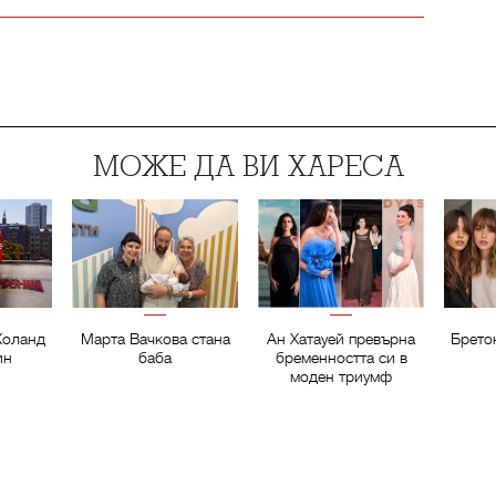
МОЖЕ ДА ВИ ХАРЕСА
Холанд
Марта Вачкова стана
Ан Хатауей превърна
Брето
ин
баба
бременността си в
моден триумф