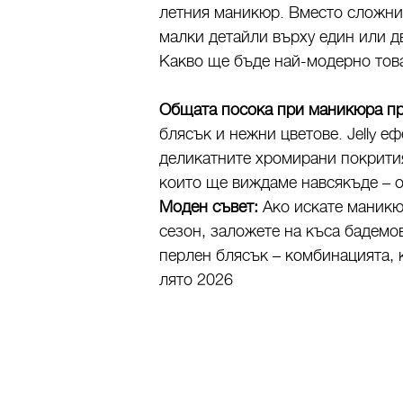
летния маникюр. Вместо сложни
малки детайли върху един или д
Какво ще бъде най-модерно тов
Общата посока при маникюра пре
блясък и нежни цветове. Jelly 
деликатните хромирани покрития
които ще виждаме навсякъде – 
Моден съвет:
Ако искате маникю
сезон, заложете на къса бадемо
перлен блясък – комбинацията, 
лято 2026