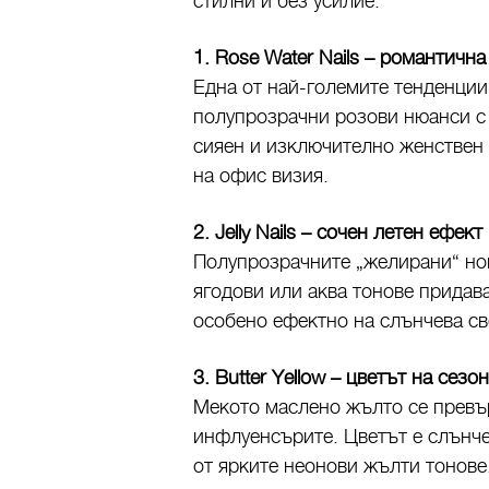
стилни и без усилие.
1. Rose Water Nails – романтичн
Една от най-големите тенденции н
полупрозрачни розови нюанси с 
сияен и изключително женствен 
на офис визия.
2. Jelly Nails – сочен летен ефект
Полупрозрачните „желирани“ нок
ягодови или аква тонове придав
особено ефектно на слънчева св
3. Butter Yellow – цветът на сезо
Мекото маслено жълто се превъ
инфлуенсърите. Цветът е слънче
от ярките неонови жълти тонове