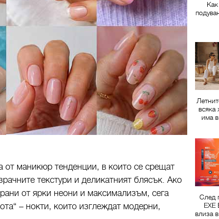
Как
подува
Летнит
всяка 
има в
а от маникюр тенденции, в които се срещат
зрачните текстури и деликатният блясък. Ако
рани от ярки неони и максимализъм, сега
След 
ота“ – нокти, които изглеждат модерни,
EXE 
влиза в