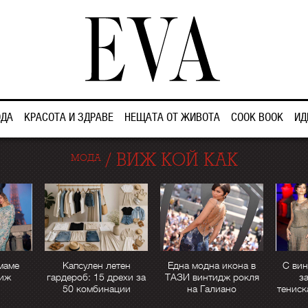
ДА
КРАСОТА И ЗДРАВЕ
НЕЩАТА ОТ ЖИВОТА
COOK BOOK
ИД
/
ВИЖ КОЙ КАК
МОДА
маме
Капсулен летен
Една модна икона в
С вин
иж
гардероб: 15 дрехи за
ТАЗИ винтидж рокля
з
50 комбинации
на Галиано
тениск