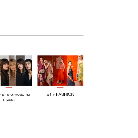
нът е отново на
art + FASHION
върха