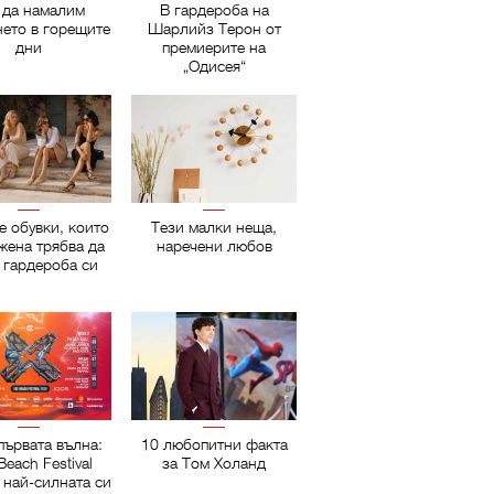
 да намалим
В гардероба на
нето в горещите
Шарлийз Терон от
дни
премиерите на
„Одисея“
е обувки, които
Тези малки неща,
жена трябва да
наречени любов
 гардероба си
първата вълна:
10 любопитни факта
Beach Festival
за Том Холанд
 най-силната си