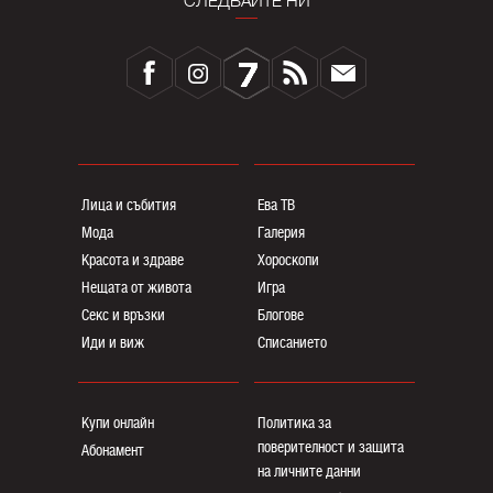
СЛЕДВАЙТЕ НИ
Лица и събития
Ева ТВ
Мода
Галерия
Красота и здраве
Хороскопи
Нещата от живота
Игра
Секс и връзки
Блогoве
Иди и виж
Списанието
Купи онлайн
Политика за
поверителност и защита
Абонамент
на личните данни