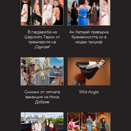
В гардероба на
Ан Хатауей превърна
Шарлийз Терон от
бременността си в
премиерите на
моден триумф
„Одисея“
Снимки от лятната
Wild Angle
ваканция на Нина
Добрев