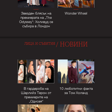
Звезден блясък на
Wonder Wheel
премиерата на „The
Odyssey“: Холивуд се
събира в Лондон
/
НОВИНИ
ЛИЦА И СЪБИТИЯ
В гардероба на
10 любопитни факта
Шарлийз Терон от
за Том Холанд
премиерите на
„Одисея“