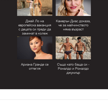
Джей Ло на
Камерън Диас доказа,
европейска ваканция
че за майчинството
с децата си преди да
няма възраст
заминат в колеж
Ариана Гранде се
Също като баща си -
оттегля
Роналдо и Роналдо
джуниър