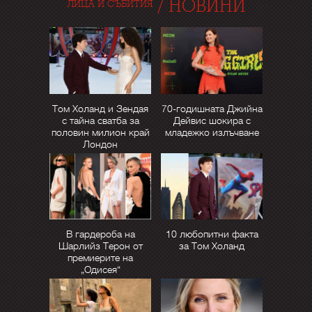
/
НОВИНИ
ЛИЦА И СЪБИТИЯ
Том Холанд и Зендая
70-годишната Джийна
с тайна сватба за
Дейвис шокира с
половин милион край
младежко излъчване
Лондон
В гардероба на
10 любопитни факта
Шарлийз Терон от
за Том Холанд
премиерите на
„Одисея“