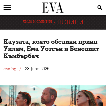
/
НОВИНИ
ЛИЦА И СЪБИТИЯ
Каузата, която обедини принц
Уилям, Ема Уотсън и Бенедикт
Къмбърбач
23 June 2026
eva.bg