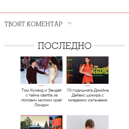
ТВОЯТ КОМЕНТАР
ПОСЛЕДНО
Том Холанд и Зендая
70-годишната Джийна
с тайна сватба за
Дейвис шокира с
половин милион край
младежко излъчване
Лондон