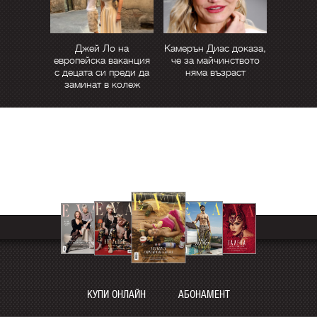
Джей Ло на
Камерън Диас доказа,
европейска ваканция
че за майчинството
с децата си преди да
няма възраст
заминат в колеж
КУПИ ОНЛАЙН
АБОНАМЕНТ