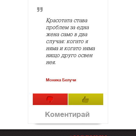
Красотата става
проблем за една
жена само в два
случая: когато я
няма и когато няма
нищо друго освен
нея.
Моника Белучи
Коментирай