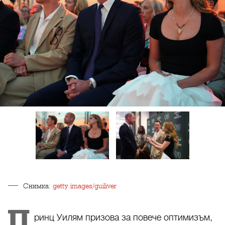
Снимка:
getty images/guiliver
П
ринц Уилям призова за повече оптимизъм,