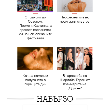
От Банско до
Перфектни отвън,
Созопол:
несигурни отвътре
ПромениКартинката
пренася посланията
си на най-обичаните
фестивали
Как да намалим
В гардероба на
подуването в
Шарлийз Терон от
горещите дни
премиерите на
„Одисея“
НАБЪРЗО