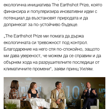
екологична инициатива The Earthshot Prize, която
финансира и популяризира иновативни идеи с
потенциал да възстановят природата и да
допринесат за по-устойчиво бъдеще.
„The Earthshot Prize ми помага да държа
екологичната си тревожност под контрол.
Благодарение на него спя по-спокойно, защото
ми дава увереност, че можем да се справим и да
обърнем хода на разрушителните последици от
климатичните промени“, заяви принц Уилям.