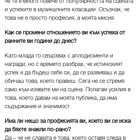
че тя е много повече от популярността на сцената
и успехите в музикалните класации. Осъзнах, че
това не е просто професия, а моята мисия.
Как се промени отношението ви към успеха от
ранните ви години до днес?
Като млада го свързвах с аплодисменти и
награди, но с времето разбрах, че истинският
успех е да бъдеш себе си, да се развиваш и да
обичаш това, което правиш. Сега не се стремя
само към изявите ми на сцена. Полагам усилия в
това, което давам на моята публика, да има
съдържание и значимост.
Има ли нещо за професията ви, което ви се иска
да бяхте знаели по-рано?
Да – че не славата е това, което оставя следа в