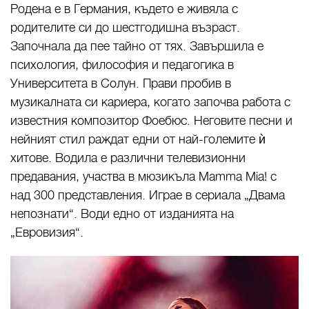
Родена е в Германия, където е живяла с
родителите си до шестгодишна възраст.
Започнала да пее тайно от тях. Завършила е
психология, философия и педагогика в
Университета в Солун. Прави пробив в
музикалната си кариера, когато започва работа с
известния композитор Фоебюс. Неговите песни и
нейният стил раждат едни от най-големите ѝ
хитове. Водила е различни телевизионни
предавания, участва в мюзикъла Mamma Mia! с
над 300 представления. Играе в сериала „Двама
непознати“. Води едно от изданията на
„Евровизия“.