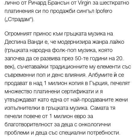
лично от Ричард Брансън от Virgin за шесткратно
платинения си по продажби сингъл Ipofero
(„Страдам“).
Огромният принос към гръцката музика на
Деспина Ванди е, че модернизира жанра лайко
(гръцката народна фолк-поп музика, която
започва да се развива през 50-те години на 20.
век), съчетавайки традиционните му елементи със
съвременни поп и денс влияния. Албумите ѝ се
продават в над 1 милион копия в Гърция, печелят
множество платинени сертификати и я
утвърждават като една от най-продаваните жени
изпълнителки в гръцката музика. Самата тя
печели повече от 1 милион евро за
благотворителност за деца с онкологични
проблеми и деца със специални потребности.