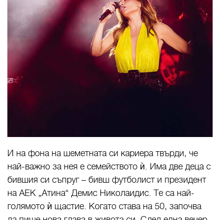
И на фона на шеметната си кариера твърди, че
най-важно за нея е семейството ѝ. Има две деца с
бившия си съпруг – бивш футболист и президент
на АЕК „Атина“ Демис Николаидис. Те са най-
голямото ѝ щастие. Когато става на 50, започва
да пише нова глава в живота си. След една вечер,