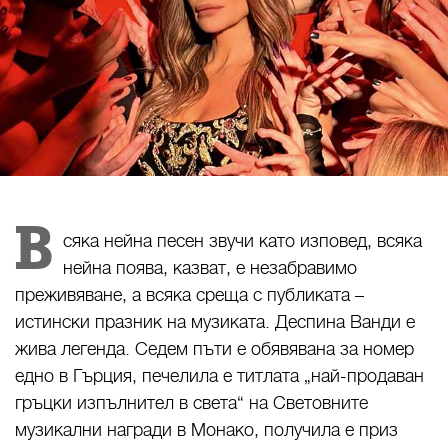
В
сяка нейна песен звучи като изповед, всяка
нейна поява, казват, е незабравимо
преживяване, а всяка среща с публиката –
истински празник на музиката. Деспина Ванди е
жива легенда. Седем пъти е обявявана за номер
едно в Гърция, печелила е титлата „най-продаван
гръцки изпълнител в света“ на Световните
музикални награди в Монако, получила е приз