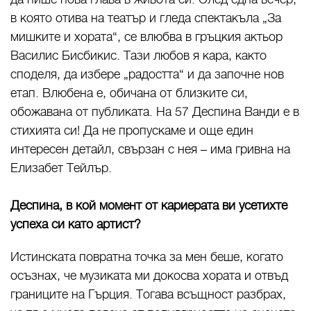
в която отива на театър и гледа спектакъла „За
мишките и хората“, се влюбва в гръцкия актьор
Василис Бисбикис. Тази любов я кара, както
споделя, да избере „радостта“ и да започне нов
етап. Влюбена е, обичана от близките си,
обожавана от публиката. На 57 Деспина Ванди е в
стихията си! Да не пропускаме и още един
интересен детайл, свързан с нея – има гривна на
Елизабет Тейлър.
Деспина, в кой момент от кариерата ви усетихте
успеха си като артист?
Истинската повратна точка за мен беше, когато
осъзнах, че музиката ми докосва хората и отвъд
границите на Гърция. Тогава всъщност разбрах,