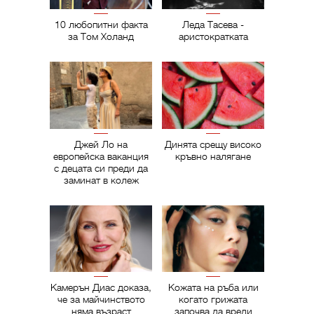
10 любопитни факта
Леда Тасева -
за Том Холанд
аристократката
Джей Ло на
Динята срещу високо
европейска ваканция
кръвно налягане
с децата си преди да
заминат в колеж
Камерън Диас доказа,
Кожата на ръба или
че за майчинството
когато грижата
няма възраст
започва да вреди