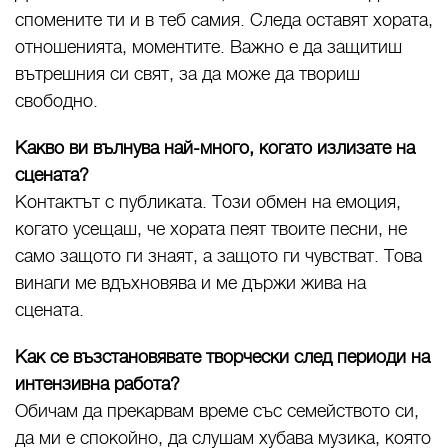
спомените ти и в теб самия. Следа оставят хората,
отношенията, моментите. Важно е да защитиш
вътрешния си свят, за да може да твориш
свободно.
Какво ви вълнува най-много, когато излизате на
сцената?
Контактът с публиката. Този обмен на емоция,
когато усещаш, че хората пеят твоите песни, не
само защото ги знаят, а защото ги чувстват. Това
винаги ме вдъхновява и ме държи жива на
сцената.
Как се възстановявате творчески след периоди на
интензивна работа?
Обичам да прекарвам време със семейството си,
да ми е спокойно, да слушам хубава музика, която