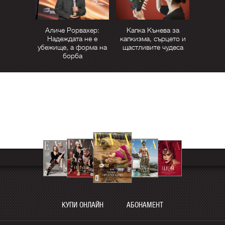
Аличе Рорвахер:
Капка Кънева за
Надеждата не е
капкизма, сърцето и
убежище, а форма на
щастливите чудеса
борба
КУПИ ОНЛАЙН
АБОНАМЕНТ