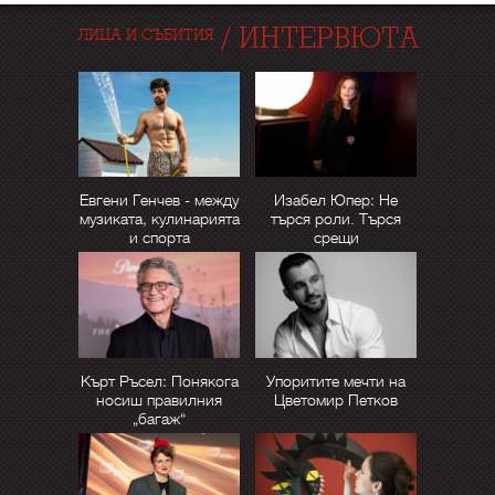
/
ИНТЕРВЮТА
ЛИЦА И СЪБИТИЯ
Евгени Генчев - между
Изабел Юпер: Не
музиката, кулинарията
търся роли. Търся
и спорта
срещи
Кърт Ръсел: Понякога
Упоритите мечти на
носиш правилния
Цветомир Петков
„багаж“