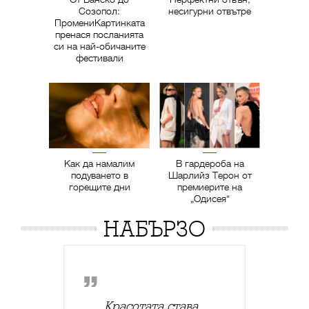
Созопол:
несигурни отвътре
ПромениКартинката
пренася посланията
си на най-обичаните
фестивали
Как да намалим
В гардероба на
подуването в
Шарлийз Терон от
горещите дни
премиерите на
„Одисея“
НАБЪРЗО
Красотата става