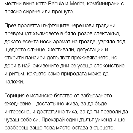
местни вина като Rebula и Merlot, комбинирани с
прясно сирене или прошуто.
През пролетта цъфтящите черешови градини
превръщат хълмовете в бяло-розов спектакъл,
докато есента носи аромат на грозде, узряло под
щедрото слънце. Фестивали, дегустации и
открити панаири допълват преживяването, но
дори в най-оживените дни се усеща спокойствие
и ритъм, какъвто само природата може да
наложи.
Гориция е истинско бягство от забързаното
ежедневие – достатъчно жива, за да бъде
интересна, и достатъчно тиха, за да ти позволи да
чуваш себе си. Прекарай един дълъг уикенд и ще
разбереш защо това място остава в сърцето.