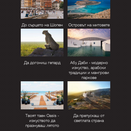
До сърцето на Шопен
Островът на митовете
Да догониш гепард
Абу Даби - модерно
изкуство, арабски
традиции и мангрови
паркове
Твоят таен Oasis -
Да препускаш от
изкуството да
светлата страна
празнуваш лятото