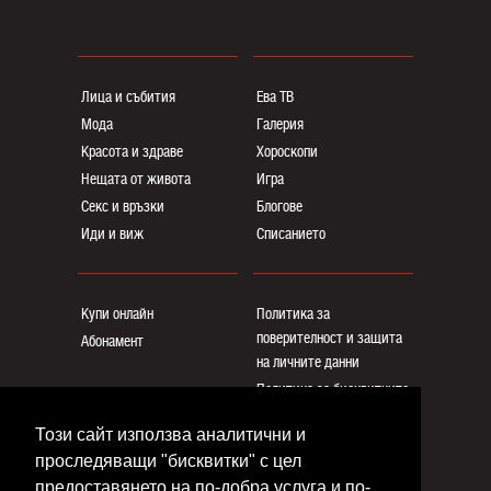
Лица и събития
Ева ТВ
Мода
Галерия
Красота и здраве
Хороскопи
Нещата от живота
Игра
Секс и връзки
Блогoве
Иди и виж
Списанието
Купи онлайн
Политика за
поверителност и защита
Абонамент
на личните данни
Политика за бисквитките
Реклама
Този сайт използва аналитични и
Общи условия
проследяващи "бисквитки" с цел
Контакти
предоставянето на по-добра услуга и по-