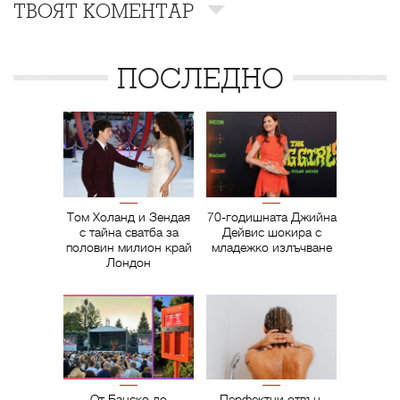
ТВОЯТ КОМЕНТАР
ПОСЛЕДНО
Том Холанд и Зендая
70-годишната Джийна
с тайна сватба за
Дейвис шокира с
половин милион край
младежко излъчване
Лондон
От Банско до
Перфектни отвън,