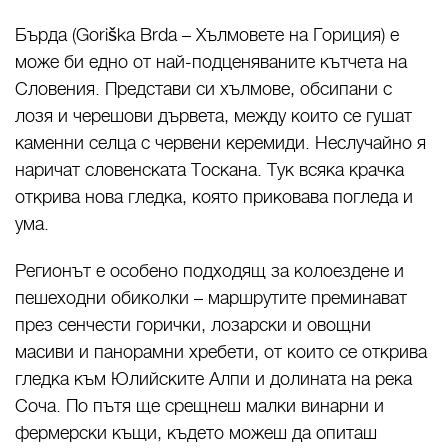
Бърда (Goriška Brda – Хълмовете на Гориция) е
може би едно от най-подценяваните кътчета на
Словения. Представи си хълмове, обсипани с
лозя и черешови дървета, между които се гушат
каменни селца с червени керемиди. Неслучайно я
наричат словенската Тоскана. Тук всяка крачка
открива нова гледка, която приковава погледа и
ума.
Регионът е особено подходящ за колоездене и
пешеходни обиколки – маршрутите преминават
през сенчести горички, лозарски и овощни
масиви и панорамни хребети, от които се открива
гледка към Юлийските Алпи и долината на река
Соча. По пътя ще срещнеш малки винарни и
фермерски къщи, където можеш да опиташ