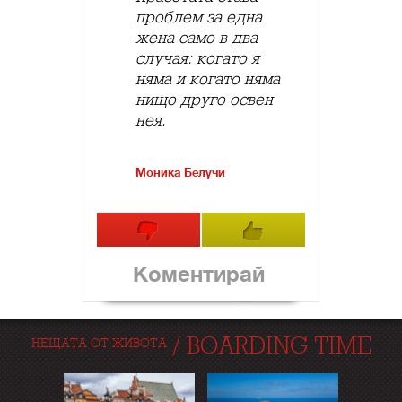
проблем за една
жена само в два
случая: когато я
няма и когато няма
нищо друго освен
нея.
Моника Белучи
Коментирай
/
BOARDING TIME
НЕЩАТА ОТ ЖИВОТА