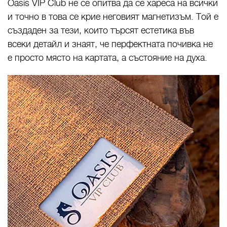
Oasis VIP Club не се опитва да се хареса на всички
и точно в това се крие неговият магнетизъм. Той е
създаден за тези, които търсят естетика във
всеки детайл и знаят, че перфектната почивка не
е просто място на картата, а състояние на духа.