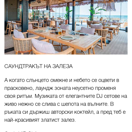
САУНДТРАКЪТ НА ЗАЛЕЗА
А когато слънцето омекне и небето се оцвети в
прасковено, лаундж зоната неусетно променя
своя ритъм. Музиката от елегантните DJ сетове на
живо нежно се слива с шепота на вълните. В
ръката си държиш авторски коктейл, а пред теб е
най-красивият златист залез.