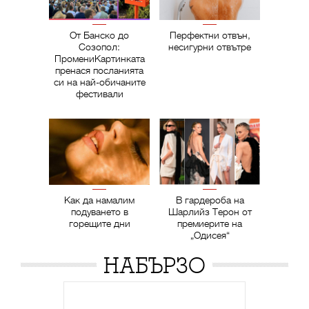
От Банско до
Перфектни отвън,
Созопол:
несигурни отвътре
ПромениКартинката
пренася посланията
си на най-обичаните
фестивали
Как да намалим
В гардероба на
подуването в
Шарлийз Терон от
горещите дни
премиерите на
„Одисея“
НАБЪРЗО