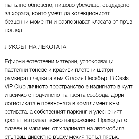
напълно обновено, нишово убежище, създадено
за хората, които умеят да колекционират
безценни моменти и разпознават класата от пръв
поглед.
ЛУКСЪТ НА ЛЕКОТАТА
Ефирни естествени материи, успокояващи
пастелни тонове и красиви плетени шатри
рамкират гледката към Стария Несебър. В Oasis
VIP Club личното пространство е издигнато в култ
и всичко е подчинено на твоята свобода. Дори
логистиката е превърната в комплимент към
сетивата, а собственият паркинг и улесненият
достъп изтриват всяко напрежение. Преходът е
плавен и магичен: от хладината на автомобила
стъпваш директно върху мекия топъл пясък.