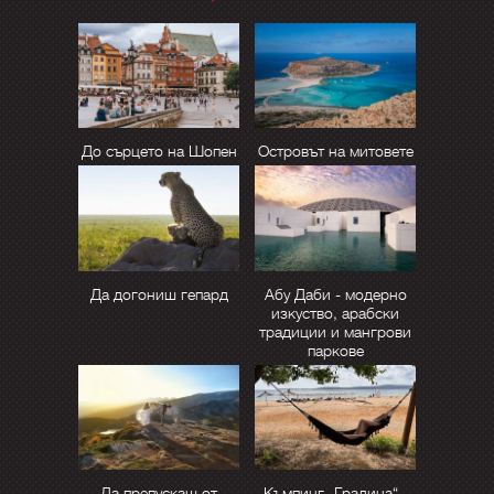
До сърцето на Шопен
Островът на митовете
Да догониш гепард
Абу Даби - модерно
изкуство, арабски
традиции и мангрови
паркове
Да препускаш от
Къмпинг „Градина“ -