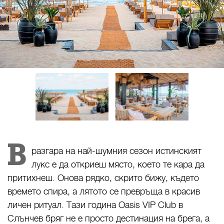
В
разгара на най-шумния сезон истинският
лукс е да откриеш място, което те кара да
притихнеш. Онова рядко, скрито бижу, където
времето спира, а лятото се превръща в красив
личен ритуал. Тази година Oasis VIP Club в
Слънчев бряг не е просто дестинация на брега, a