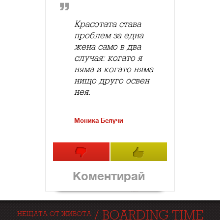
Красотата става
проблем за една
жена само в два
случая: когато я
няма и когато няма
нищо друго освен
нея.
Моника Белучи
Коментирай
/
BOARDING TIME
НЕЩАТА ОТ ЖИВОТА