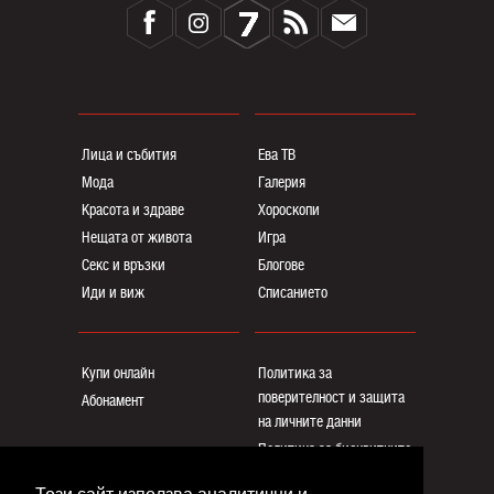
Лица и събития
Ева ТВ
Мода
Галерия
Красота и здраве
Хороскопи
Нещата от живота
Игра
Секс и връзки
Блогoве
Иди и виж
Списанието
Купи онлайн
Политика за
поверителност и защита
Абонамент
на личните данни
Политика за бисквитките
Реклама