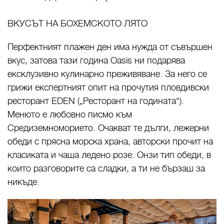
ВКУСЪТ НА БОХЕМСКОТО ЛЯТО
Перфектният плажен ден има нужда от съвършен
вкус, затова тази година Oasis ни подарява
ексклузивно кулинарно преживяване. За него се
грижи експертният опит на прочутия пловдивски
ресторант EDEN („Ресторант на годината“).
Менюто е любовно писмо към
Средиземноморието. Очакват те дълги, лежерни
обеди с прясна морска храна, авторски прочит на
класиката и чаша ледено розе. Онзи тип обеди, в
които разговорите са сладки, а ти не бързаш за
никъде.