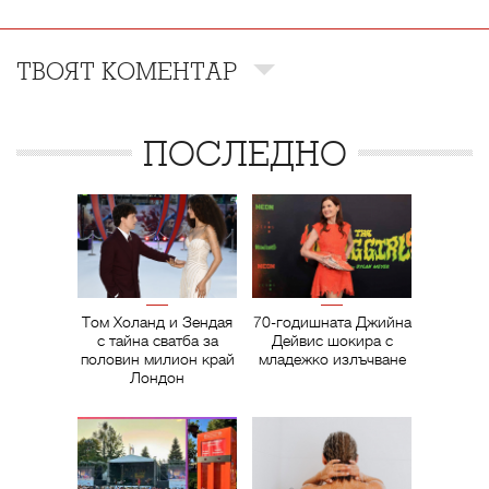
ТВОЯТ КОМЕНТАР
ПОСЛЕДНО
Том Холанд и Зендая
70-годишната Джийна
с тайна сватба за
Дейвис шокира с
половин милион край
младежко излъчване
Лондон