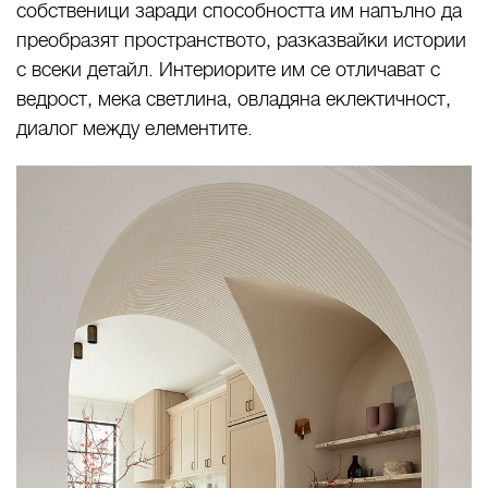
собственици заради способността им напълно да
преобразят пространството, разказвайки истории
с всеки детайл. Интериорите им се отличават с
ведрост, мека светлина, овладяна еклектичност,
диалог между елементите.