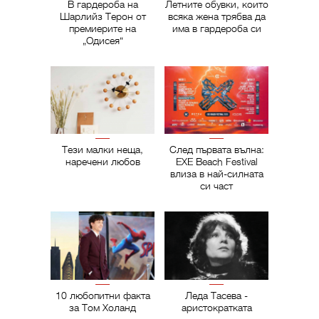
В гардероба на
Летните обувки, които
Шарлийз Терон от
всяка жена трябва да
премиерите на
има в гардероба си
„Одисея“
Тези малки неща,
След първата вълна:
наречени любов
EXE Beach Festival
влиза в най-силната
си част
10 любопитни факта
Леда Тасева -
за Том Холанд
аристократката