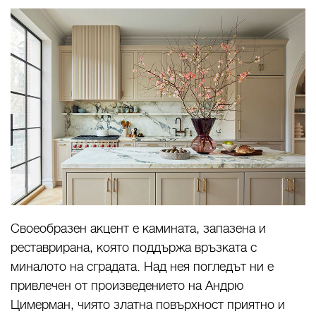
Своеобразен акцент е камината, запазена и
реставрирана, която поддържа връзката с
миналото на сградата. Над нея погледът ни е
привлечен от произведението на Андрю
Цимерман, чиято златна повърхност приятно и