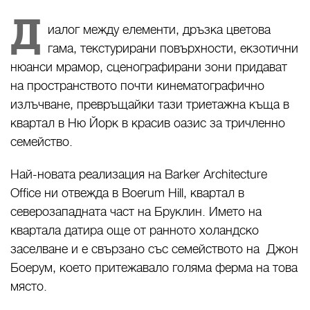
Д
иалог между елементи, дръзка цветова
гама, текстурирани повърхности, екзотични
нюанси мрамор, сценографирани зони придават
на пространството почти кинематографично
излъчване, превръщайки тази триетажна къща в
квартал в Ню Йорк в красив оазис за тричленно
семейство.
Най-новата реализация на Barker Architecture
Office ни отвежда в Boerum Hill, квартал в
северозападната част на Бруклин. Името на
квартала датира още от ранното холандско
заселване и е свързано със семейството на Джон
Боерум, което притежавало голяма ферма на това
място.