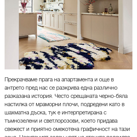
Прекрачваме прага на апартамента и още в
антрето пред нас се разкрива една различно
разказана история. Често срещаната черно-бяла
настилка от мраморни плочи, подредени като в
шахматна дъска, тук е интерпретирана с
тъмнозелени и светлорозови, което придава
свежест и приятно омекотена графичност на тази