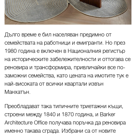
Дълго време е бил населяван предимно от
семействата на работници и емигранти. Но през
1980 година е включен в Националния регистър
на историческите забележителности и оттогава се
реновира и трансформира, привличайки все по-
заможни семейства, като цената на имотите тук е
най-високата от всички квартали извън
Манхатън.
Преобладават така типичните триетажни къщи,
строени между 1840 и 1870 година, и Barker
Architecture Office получава поръчка да реновира
именно такава сграда. Избрани са от новите