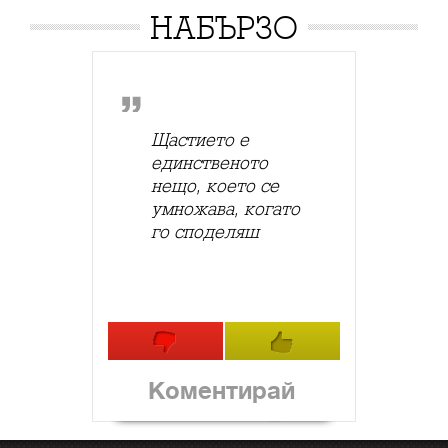
НАБЪРЗО
Щастието е
единственото
нещо, което се
умножава, когато
го споделяш
Коментирай