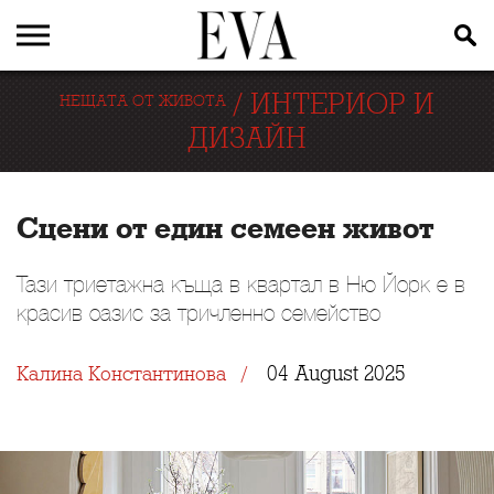
/
ИНТЕРИОР И
НЕЩАТА ОТ ЖИВОТА
ДИЗАЙН
Сцени от един семеен живот
Тази триетажна къща в квартал в Ню Йорк е в
красив оазис за тричленно семейство
04 August 2025
Калина Константинова