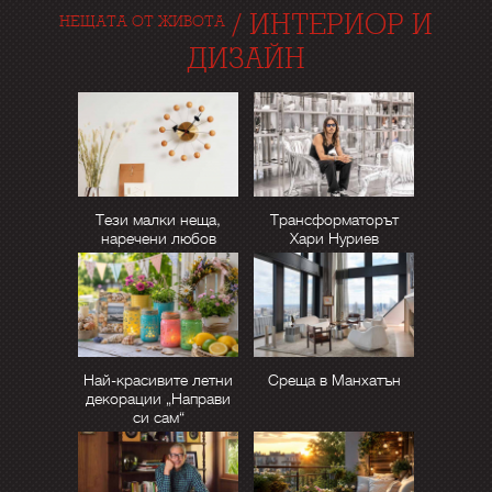
/
ИНТЕРИОР И
НЕЩАТА ОТ ЖИВОТА
ДИЗАЙН
Тези малки неща,
Трансформаторът
наречени любов
Хари Нуриев
Най-красивите летни
Среща в Манхатън
декорации „Направи
си сам“