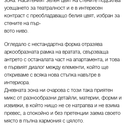
зона. Наситеният зелен цвят на стените подсилва
усещането за театралност и е в интересен
контраст с преобладаващо белия цвят, избран за
стените на пър-
вото ниво.
Огледало с нестандартна форма отразява
аркообразната рамка на вратата, свързваща
антрето с останалата част на апартамента, и това
е първият диалог между елементи, който ще
откриваме с всяка нова стъпка навътре в
интериора.
Дневната зона ни очарова с този така приятен
микс от разнообразни детайли, материи, форми и
извивки, в който нищо не се натрапва и не взима
превес, а спокойно и без претенции заема своето
място в пълна хармония с цялото.