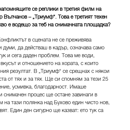
 запомнящите се реплики в третия филм на
 Вълчанов – „Триумф“. Това е третият техен
акво е водещо за теб на снимачната площадка?
онфликтът в сцената не се преживява
и думи, да действаш в кадър, означава само
ук и сега даден проблем. Това ме води,
 вкусът и отношението на хората, с които
ния резултат. В „Триумф“ се срещнах с някои
ста от тях и за тях. Ще си спомням за тези 25
ение, усмивка, благодарност. Имаше
и снимачен процес ще остане завинаги в
м на тази полянка над Бухово един чисто нов,
вят. Един ден сигурно ще казват: ето тук са