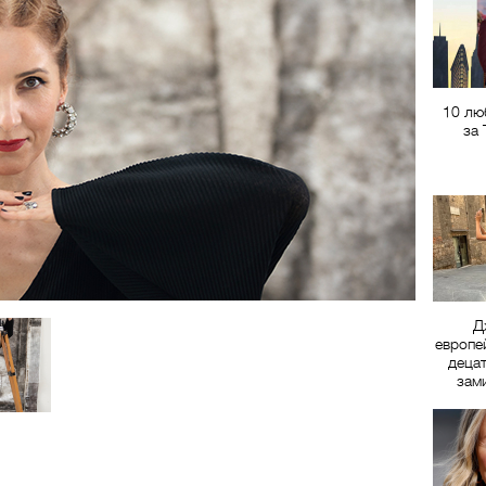
10 лю
за
Д
европе
децат
зам