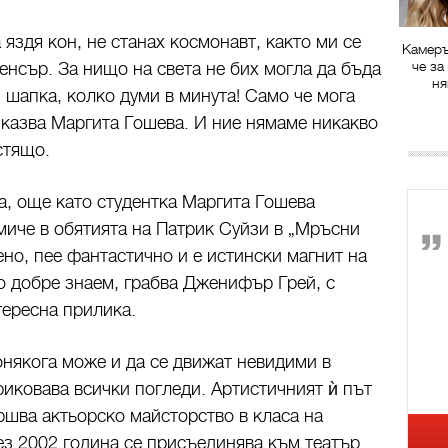
 яздя кон, не станах космонавт, както ми се
Камеръ
че за
нсър. За нищо на света не бих могла да бъда
ня
шапка, колко думи в минута! Само че мога
, казва Маргита Гошева. И ние нямаме никакво
стящо.
а, още като студентка Маргита Гошева
иче в обятията на Патрик Суйзи в „Мръсни
но, пее фантастично и е истински магнит на
то добре знаем, грабва Дженифър Грей, с
тересна прилика.
онякога може и да се движат невидими в
приковава всички погледи. Артистичният ѝ път
шва актьорско майсторство в класа на
з 2002 година се присъединява към театър