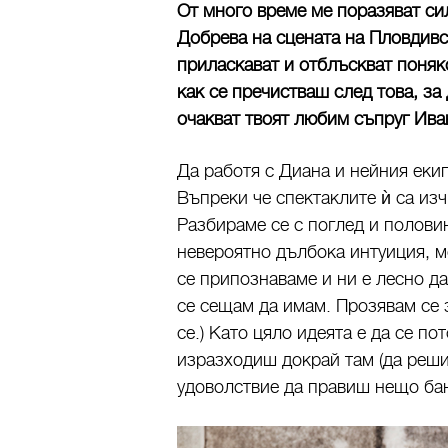
От много време ме поразяват си
Добрева на сцената на Пловдивс
приласкават и отблъскват поняко
как се пречистваш след това, за
очакват твоят любим съпруг Ива
Да работя с Диана и нейния еки
Въпреки че спектаклите ѝ са изч
Разбираме се с поглед и половин
невероятно дълбока интуиция, м
се припознаваме и ни е лесно да
се сещам да имам. Прозявам се
се.) Като цяло идеята е да се по
изразходиш докрай там (да реши
удоволствие да правиш нещо ба