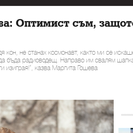
а: Оптимист съм, защот
дя кон, не станах космонавт, както ми се иска
 да бъда радиоводещ. Направо им свалям шапка
ги изиграя!“, казва Маргита Гошева