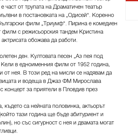
е част от трупата на Драматичен театър
мълвни в постановката на „Одисей“. Коренно
 български филм „Триумф“. Пирина е комедиен
ят филм с режисьорския тандем Кристина
о актрисата обожава да работи.
летен ден. Култовата песен „Аз пея под
 Кели в едноименния филм от 1952 година,
 от нея. В този ред на мисли се надявам да
евицата и водеща в Джаз ФМ Мирослава
 с концерт за приятели в Пловдив през
а, където са нейната половинка, актьорът
(който тази година ще бъде абитуриент и
лин), но със сигурност с нея и двамата могат
тливци.