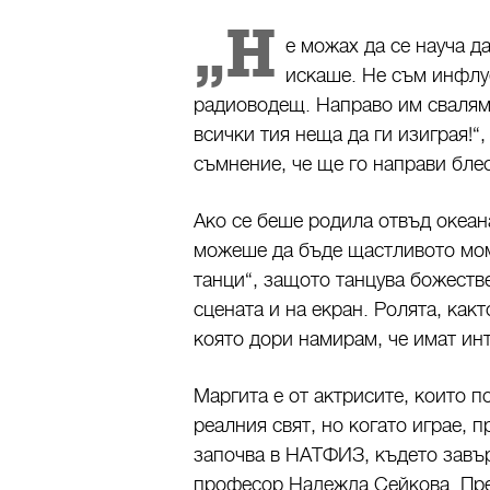
„Н
е можах да се науча да
искаше. Не съм инфлуе
радиоводещ. Направо им свалям 
всички тия неща да ги изиграя!“
съмнение, че ще го направи бле
Ако се беше родила отвъд океан
можеше да бъде щастливото мом
танци“, защото танцува божестве
сцената и на екран. Ролята, как
която дори намирам, че имат ин
Маргита е от актрисите, които п
реалния свят, но когато играе, 
започва в НАТФИЗ, където завър
професор Надежда Сейкова. Пре