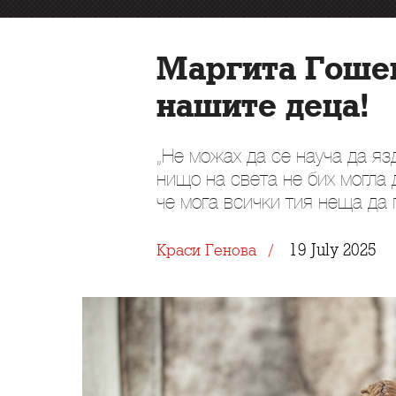
Маргита Гошев
нашите деца!
„Не можах да се науча да яз
нищо на света не бих могла
че мога всички тия неща да 
19 July 2025
Краси Генова