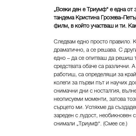
„Всеки ден е Триумф“ е една от
тандема Кристина Грозева–Петър
филм, в който участваш и ти. К
Следвам едно просто правило. К
драматично, а се решава. С друг
едно – да се опитваш да решиш т
средствата обаче са различни. А
работиш, са определящи за край
колеги за първи път и научих до
снимачни дни с носталгия, вълн
неописуеми моменти, затова тоз
сърцето ми. Успяхме да създаде
зареден с лудост, необикновен с
снимали „Триумф“. (Смее се.)