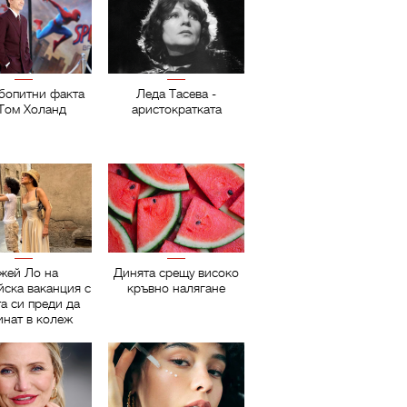
бопитни факта
Леда Тасева -
 Том Холанд
аристократката
жей Ло на
Динята срещу високо
йска ваканция с
кръвно налягане
а си преди да
инат в колеж