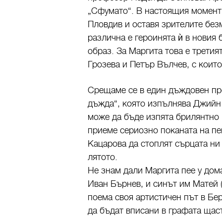
„Сфумато“. В настоящия момент 
Пловдив и оставя зрителите без
различна е героинята ѝ в новия
образ. За Маргита това е трети
Грозева и Петър Вълчев, с коит
Срещаме се в един дъждовен про
дъжда“, която изпълнява Джийн
може да бъде изпята брилянтно и
приеме сериозно поканата на п
Кацарова да стоплят сърцата ни
лятото.
Не знам дали Маргита пее у дом
Иван Бърнев, и синът им Матей 
поема своя артистичен път в Бер
да бъдат вписани в графата щас