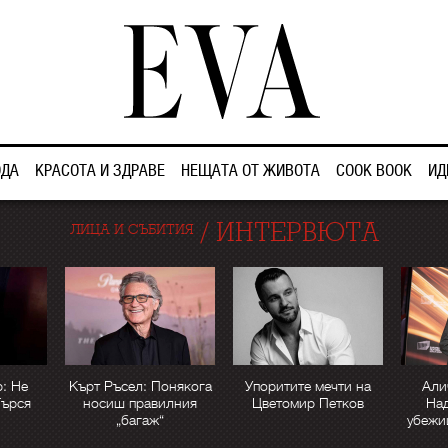
ДА
КРАСОТА И ЗДРАВЕ
НЕЩАТА ОТ ЖИВОТА
COOK BOOK
ИД
/
ИНТЕРВЮТА
ЛИЦА И СЪБИТИЯ
: Не
Кърт Ръсел: Понякога
Упоритите мечти на
Али
Търся
носиш правилния
Цветомир Петков
Над
„багаж“
убежи