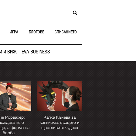
ИГРА
БЛОГОВЕ
СПИСАНИЕТО
И И ВИЖ
EVA BUSINESS
че Рорвахер:
Капка Кънева за
еждата не е
капкизма, сърцето и
ще, а форма на
щастливите чудеса
борба