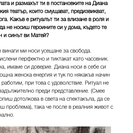
лата и размахът ти в постановките на Диана
кия театър, които смущават, предизвикват,
га. Какъв е ритуалът ти за влизане в роля и
 да не носиш героините си у дома, където те
н и синът ви Матей?
п винаги ми носи усещане за свобода.
ислени перфектно и тиктакат като часовник.
а, имаме си доверие. Диана носи в себе си
ощна женска енергия и тук по някакъв начин
 работим, при това с удоволствие. Ритуал не
 задължително преди представление. (Смее
топиш дотолкова в света на спектакъла, да се
ш проблема), така че после в реалния живот с
нално.