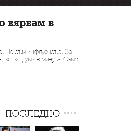
о вярвам в
ше. Не съм инфлуенсър. За
, колко думи в минута! Само
ПОСЛЕДНО