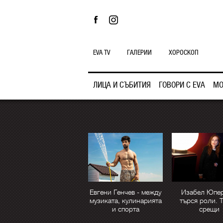
EVA TV
ГАЛЕРИИ
ХОРОСКОП
ЛИЦА И СЪБИТИЯ
ГОВОРИ С EVA
МО
Евгени Генчев - между
Изабел Юпер
музиката, кулинарията
търся роли. 
и спорта
срещи