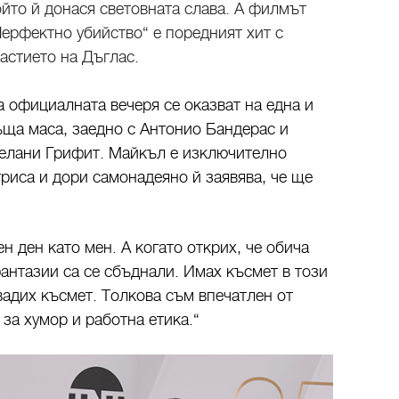
ойто й донася световната слава. А филмът
Перфектно убийство“ е поредният хит с
частието на Дъглас.
а официалната вечеря се оказват на една и
ъща маса, заедно с Антонио Бандерас и
елани Грифит. Майкъл е изключително
триса и дори самонадеяно й заявява, че ще
н ден като мен. А когато открих, че обича
фантазии са се сбъднали. Имах късмет в този
вадих късмет. Толкова съм впечатлен от
 за хумор и работна етика.“