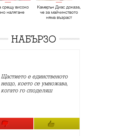
а срещу високо
Камерън Диас доказа,
вно налягане
че за майчинството
няма възраст
НАБЪРЗО
Щастието е единственото
нещо, което се умножава,
когато го споделяш