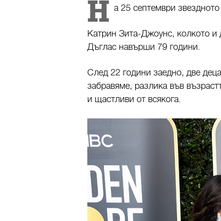
Н
а 25 септември звездното
Катрин Зита-Джоунс, колкото и д
Дъглас навърши 79 години.
След 22 години заедно, две деца
забравяме, разлика във възрастт
и щастливи от всякога.