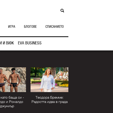
ИГРА
БЛОГОВЕ
СПИСАНИЕТО
И И ВИЖ
EVA BUSINESS
като баща си -
Теодора Бремме:
лдо и Роналдо
Радостта идва в града
джуниър