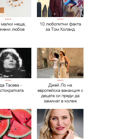
 малки неща,
10 любопитни факта
ечени любов
за Том Холанд
да Тасева -
Джей Ло на
стократката
европейска ваканция с
децата си преди да
заминат в колеж