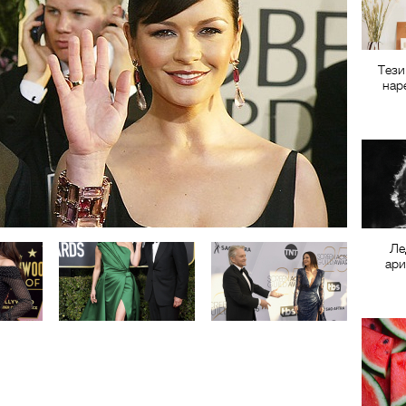
Тези
нар
Ле
ари