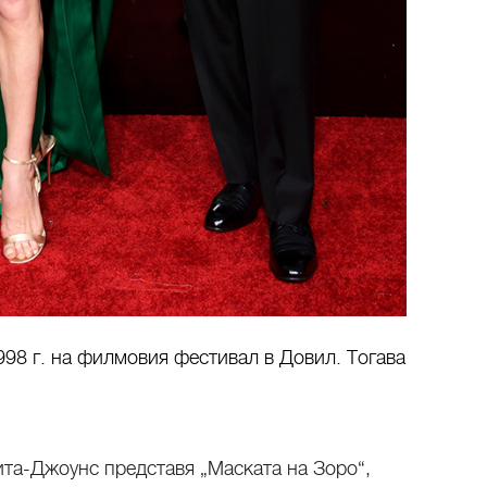
998 г. на филмовия фестивал в Довил. Тогава
ита-Джоунс представя „Маската на Зоро“,