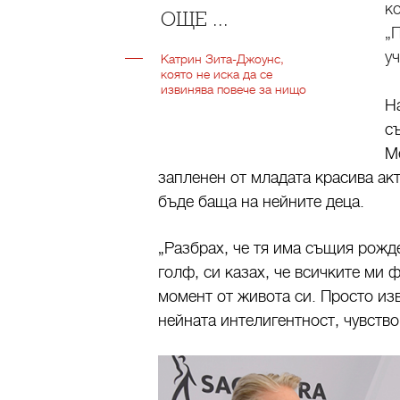
к
ОЩЕ ...
„
у
Катрин Зита-Джоунс,
която не иска да се
извинява повече за нищо
Н
с
М
запленен от младата красива ак
бъде баща на нейните деца.
„Разбрах, че тя има същия рожде
голф, си казах, че всичките ми 
момент от живота си. Просто из
нейната интелигентност, чувство