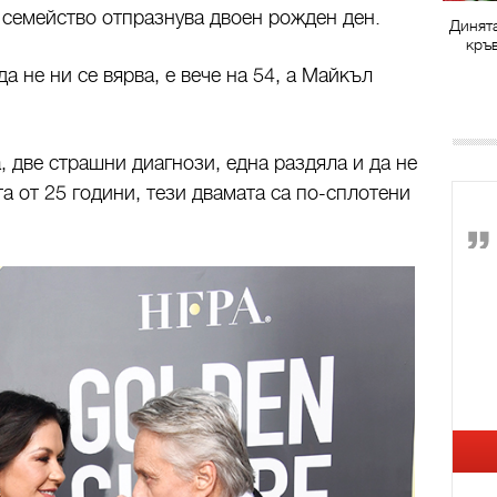
 семейство отпразнува двоен рожден ден.
Динят
кръ
а не ни се вярва, е вече на 54, а Майкъл
, две страшни диагнози, една раздяла и да не
а от 25 години, тези двамата са по-сплотени