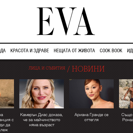
ДА
КРАСОТА И ЗДРАВЕ
НЕЩАТА ОТ ЖИВОТА
COOK BOOK
ИД
/
НОВИНИ
ЛИЦА И СЪБИТИЯ
на
Камерън Диас доказа,
Ариана Гранде се
Също 
анция с
че за майчинството
оттегля
Рона
ди да
няма възраст
олеж