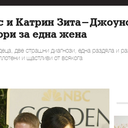
 и Катрин Зита-Джоунс
ори за една жена
деца, две страшни диагнози, една раздяла и р
плотени и щастливи от всякога