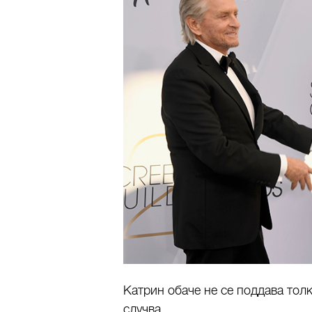
Катрин обаче не се поддава толк
случва.