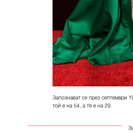
Запознават се през септември 1
той е на 54, а тя е на 29.
З