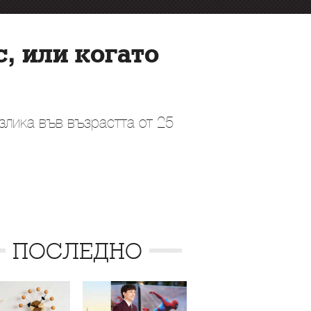
, или когато
азлика във възрастта от 25
ПОСЛЕДНО