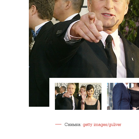
Снимка:
getty images/guliver