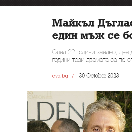
Майкъл Дъглас
един мъж се б
След 22 години заедно, две 
години тези двамата са по-с
30 October 2023
eva.bg