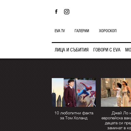
EVA TV
ГАЛЕРИИ
ХОРОСКОП
ЛИЦА И СЪБИТИЯ
ГОВОРИ С EVA
МО
10 любопитни факта
Джей Ло 
за Том Холанд
европейска вак
децата си пре
заминат в к