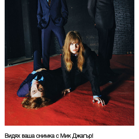
Видях ваша снимка с Мик Джагър!