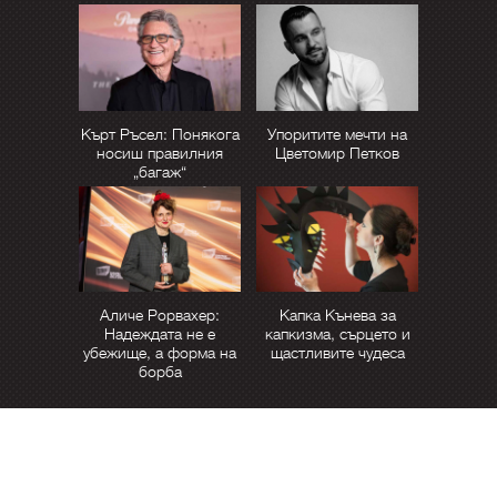
Кърт Ръсел: Понякога
Упоритите мечти на
носиш правилния
Цветомир Петков
„багаж“
Аличе Рорвахер:
Капка Кънева за
Надеждата не е
капкизма, сърцето и
убежище, а форма на
щастливите чудеса
борба