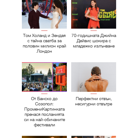
Том Холанд и Зендая
70-годишната Джийна
с тайна сватба за
Дейвис шокира с
половин милион край
младежко излъчване
Лондон
От Банско до
Перфектни отвън,
Созопол:
несигурни отвътре
ПромениКартинката
пренася посланията
си на най-обичаните
фестивали