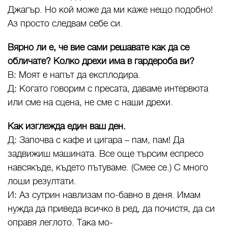
Джагър. Но кой може да ми каже нещо подобно!
Аз просто следвам себе си.
Вярно ли е, че вие сами решавате как да се
обличате? Колко дрехи има в гардероба ви?
В: Моят е напът да експлодира.
Д: Когато говорим с пресата, даваме интервюта
или сме на сцена, не сме с наши дрехи.
Как изглежда един ваш ден.
Д: Започва с кафе и цигара – пам, пам! Да
задвижиш машината. Все още търсим еспресо
навсякъде, където пътуваме. (Смее се.) С много
лоши резултати.
И: Аз сутрин навлизам по-бавно в деня. Имам
нужда да приведа всичко в ред, да почистя, да си
оправя леглото. Така мо-