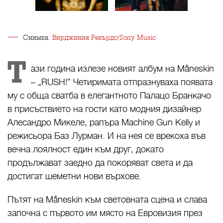
Снимка:
Вирджиния Рекърдс/Sony Music
Т
ази година излезе новият албум на Måneskin
– „RUSH!” Четиримата отпразнуваха появата
му с обща сватба в елегантното Палацо Бранкачо
в присъствието на гости като модния дизайнер
Алесандро Микеле, рапъра Machine Gun Kelly и
режисьора Баз Лурман. И на нея се врекоха във
вечна лоялност един към друг, докато
продължават заедно да покоряват света и да
достигат шеметни нови върхове.
Пътят на Måneskin към световната сцена и слава
започна с първото им място на Евровизия през