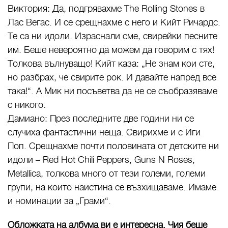
Виктория: Да, подгрявахме The Rolling Stones в
Лас Вегас. И се срещнахме с него и Кийт Ричардс.
Те са ни идоли. Израснали сме, свирейки песните
им. Беше невероятно да можем да говорим с тях!
Толкова вълнуващо! Кийт каза: „Не знам кои сте,
но разбрах, че свирите рок. И давайте напред все
така!“. А Мик ни посъветва да не се съобразяваме
с никого.
Дамиано: През последните две години ни се
случиха фантастични неща. Свирихме и с Иги
Поп. Срещнахме почти половината от детските ни
идоли – Red Hot Chili Peppers, Guns N Roses,
Metallica, толкова много от тези големи, големи
групи, на които наистина се възхищаваме. Имаме
и номинации за „Грами“.
Обложката на албума ви е интересна. Чия беше