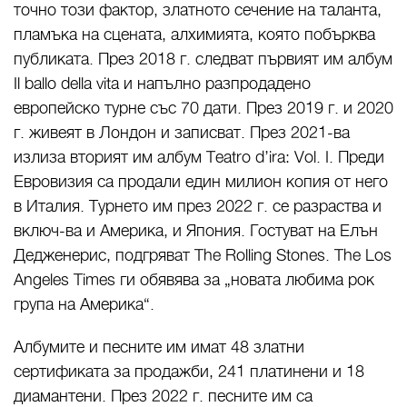
точно този фактор, златното сечение на таланта,
пламъка на сцената, алхимията, която побърква
публиката. През 2018 г. следват първият им албум
Il ballo della vita и напълно разпродадено
европейско турне със 70 дати. През 2019 г. и 2020
г. живеят в Лондон и записват. През 2021-ва
излиза вторият им албум Teatro d’ira: Vol. I. Преди
Евровизия са продали един милион копия от него
в Италия. Турнето им през 2022 г. се разраства и
включ-ва и Америка, и Япония. Гостуват на Елън
Дедженерис, подгряват The Rolling Stones. The Los
Angeles Times ги обявява за „новата любима рок
група на Америка“.
Албумите и песните им имат 48 златни
сертификата за продажби, 241 платинени и 18
диамантени. През 2022 г. песните им са