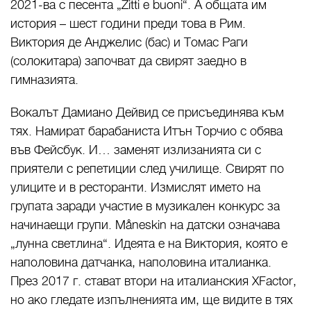
2021-ва с песента „Zitti e buoni“. А общата им
история – шест години преди това в Рим.
Виктория де Анджелис (бас) и Томас Раги
(солокитара) започват да свирят заедно в
гимназията.
Вокалът Дамиано Дейвид се присъединява към
тях. Намират барабаниста Итън Торчио с обява
във Фейсбук. И… заменят излизанията си с
приятели с репетиции след училище. Свирят по
улиците и в ресторанти. Измислят името на
групата заради участие в музикален конкурс за
начинаещи групи. Måneskin на датски означава
„лунна светлина“. Идеята е на Виктория, която е
наполовина датчанка, наполовина италианка.
През 2017 г. стават втори на италианския XFactor,
но ако гледате изпълненията им, ще видите в тях