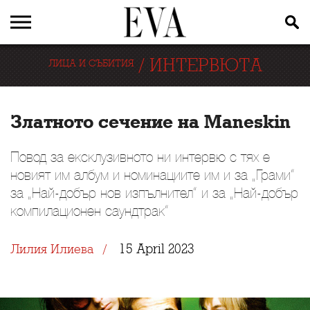
/
ИНТЕРВЮТА
ЛИЦА И СЪБИТИЯ
Златното сечение на Maneskin
Повод за ексклузивното ни интервю с тях е
новият им албум и номинациите им и за „Грами“
за „Най-добър нов изпълнител“ и за „Най-добър
компилационен саундтрак“
15 April 2023
Лилия Илиева