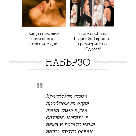
Как да намалим
В гардероба на
подуването в
Шарлийз Терон от
горещите дни
премиерите на
„Одисея“
НАБЪРЗО
Красотата става
проблем за една
жена само в два
случая: когато я
няма и когато няма
нищо друго освен