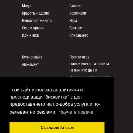
Мода
Галерия
Красота и здраве
Хороскопи
Нещата от живота
Игра
Секс и връзки
Блогoве
Иди и виж
Списанието
Купи онлайн
Политика за
поверителност и защита
Абонамент
на личните данни
Политика за бисквитките
Реклама
Този сайт използва аналитични и
Общи условия
проследяващи "бисквитки" с цел
Контакти
предоставянето на по-добра услуга и по-
релевантни реклами.
Научете повече
Copyright © www.eva.bg
Съгласен/a съм