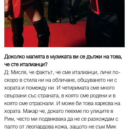
Доколко магията в музиката ви се дължи на това,
че сте италианци?
Д: Мисля, че фактът, че сме италианци, личи по-
скоро в стила ни на обличане, общуването ни с
хората и помежду ни. И четиримата сме много
свързани със страната, в която сме родени и в
която сме отраснали. И може би това харесва на
хората. Макар че, докато пеехме по улиците в
Рим, често ми подвикваха да не се разхождам с
палто от леопардова кожа, защото не съм Мик