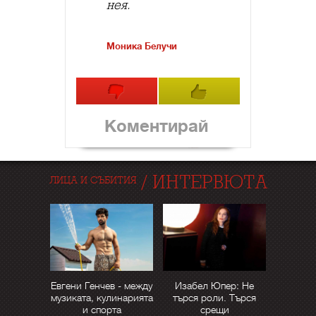
нея.
Моника Белучи
Коментирай
/
ИНТЕРВЮТА
ЛИЦА И СЪБИТИЯ
Евгени Генчев - между
Изабел Юпер: Не
музиката, кулинарията
търся роли. Търся
и спорта
срещи