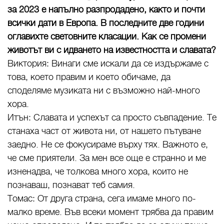
за 2023 е напълно разпродадено, както и почти
всички дати в Европа. В последните две години
оглавихте световните класации. Как се промени
животът ви с идването на известността и славата?
Виктория: Винаги сме искали да се издържаме с
това, което правим и което обичаме, да
споделяме музиката ни с възможно най-много
хора.
Итън: Славата и успехът са просто съвпадение. Те
станаха част от живота ни, от нашето пътуване
заедно. Не се фокусираме върху тях. Важното е,
че сме приятели. За мен все още е странно и ме
изненадва, че толкова много хора, които не
познаваш, познават теб самия.
Томас: От друга страна, сега имаме много по-
малко време. Във всеки момент трябва да правим