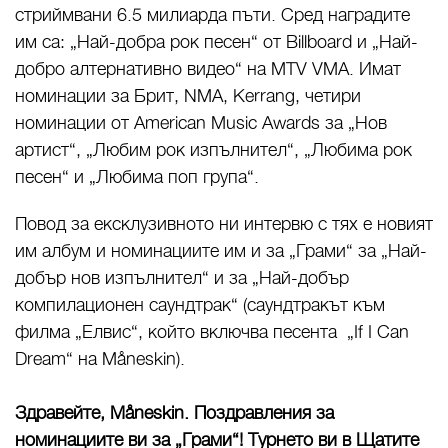
стриймвани 6.5 милиарда пъти. Сред наградите
им са: „Най-добра рок песен“ от Billboard и „Най-
добро алтернативно видео“ на MTV VMA. Имат
номинации за Брит, NMA, Kerrang, четири
номинации от American Music Awards за „Нов
артист“, „Любим рок изпълнител“, „Любима рок
песен“ и „Любима поп група“.
Повод за ексклузивното ни интервю с тях е новият
им албум и номинациите им и за „Грами“ за „Най-
добър нов изпълнител“ и за „Най-добър
компилационен саундтрак“ (саундтракът към
филма „Елвис“, който включва песента „If I Can
Dream“ на Måneskin).
Здравейте, Måneskin. Поздравления за
номинациите ви за „Грами“! Турнето ви в Щатите