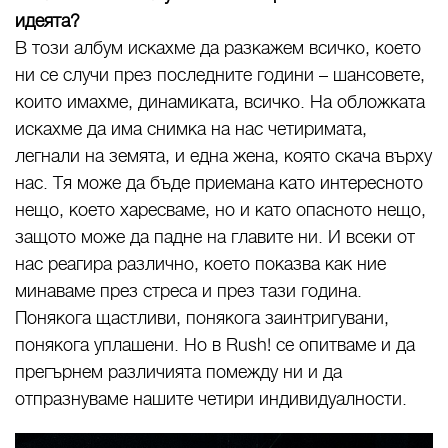
идеята?
В този албум искахме да разкажем всичко, което
ни се случи през последните години – шансовете,
които имахме, динамиката, всичко. На обложката
искахме да има снимка на нас четиримата,
легнали на земята, и една жена, която скача върху
нас. Тя може да бъде приемана като интересното
нещо, което харесваме, но и като опасното нещо,
защото може да падне на главите ни. И всеки от
нас реагира различно, което показва как ние
минаваме през стреса и през тази година.
Понякога щастливи, понякога заинтригувани,
понякога уплашени. Но в Rush! се опитваме и да
прегърнем различията помежду ни и да
отпразнуваме нашите четири индивидуалности.