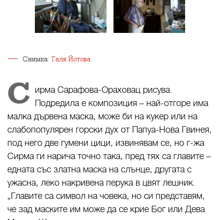
Снимка:
Галя Йотова
С
ирма Сарафова-Ораховац рисува.
Подредила е композиция – най-отгоре има
малка дървена маска, може би на кукер или на
слабопопулярен горски дух от Папуа-Нова Гвинея,
под него две гумени цици, извинявам се, но г-жа
Сирма ги нарича точно така, пред тях са главите –
едната със златна маска на слънце, другата с
ужасна, леко накривена перука в цвят лешник.
„Главите са символ на човека, но си представям,
че зад маските им може да се крие Бог или Дева