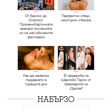
От Банско до
Перфектни отвън,
Созопол:
несигурни отвътре
ПромениКартинката
пренася посланията
си на най-обичаните
фестивали
Как да намалим
В гардероба на
подуването в
Шарлийз Терон от
горещите дни
премиерите на
„Одисея“
НАБЪРЗО