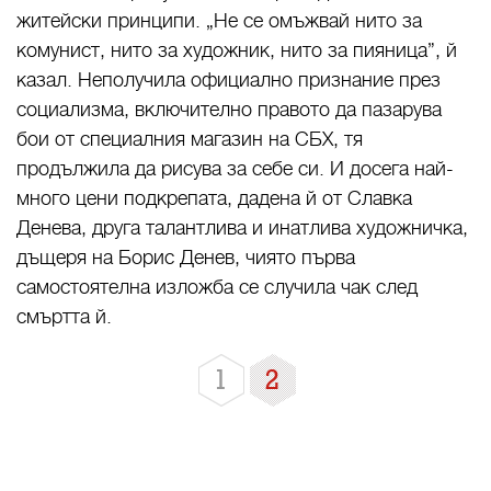
житейски принципи. „Не се омъжвай нито за
комунист, нито за художник, нито за пияница”, й
казал. Неполучила официално признание през
социализма, включително правото да пазарува
бои от специалния магазин на СБХ, тя
продължила да рисува за себе си. И досега най-
много цени подкрепата, дадена й от Славка
Денева, друга талантлива и инатлива художничка,
дъщеря на Борис Денев, чиято първа
самостоятелна изложба се случила чак след
смъртта й.
1
2