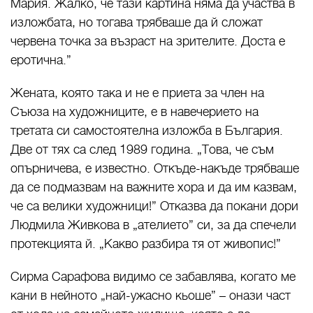
Мария. Жалко, че тази картина няма да участва в
изложбата, но тогава трябваше да й сложат
червена точка за възраст на зрителите. Доста е
еротична.”
Жената, която така и не е приета за член на
Съюза на художниците, е в навечерието на
третата си самостоятелна изложба в България.
Две от тях са след 1989 година. „Това, че съм
опърничева, е известно. Откъде-накъде трябваше
да се подмазвам на важните хора и да им казвам,
че са велики художници!” Отказва да покани дори
Людмила Живкова в „ателието” си, за да спечели
протекцията й. „Какво разбира тя от живопис!”
Сирма Сарафова видимо се забавлява, когато ме
кани в нейното „най-ужасно кьоше” – онази част