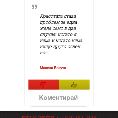
Красотата става
проблем за една
жена само в два
случая: когато я
няма и когато няма
нищо друго освен
нея.
Моника Белучи
Коментирай
ЛИЦА И СЪБИТИЯ