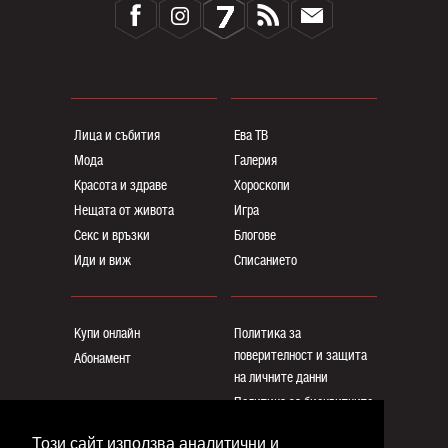
Лица и събития
Ева ТВ
Мода
Галерия
Красота и здраве
Хороскопи
Нещата от живота
Игра
Секс и връзки
Блогoве
Иди и виж
Списанието
Купи онлайн
Политика за
поверителност и защита
Абонамент
на личните данни
Политика за бисквитките
Реклама
Този сайт използва аналитични и