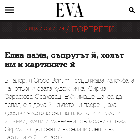
/
ПОРТРЕТИ
ЛИЦА И СЪБИТИЯ
Една дама, съпругът й, холът
им и картините й
В галерия Credo Bonum продължава изложбата
на "опърничевата художничка" Сирма
Сарафова-Ораховац. EVA имаше шанса да
попадне в дома й, където ни посрещнаха
десетки чифтове очи на плюшени и гумени
играчки, кукли и манекени, събирани от г-жа
Сирма по цял свят и населили след това
картините й. Попарт?