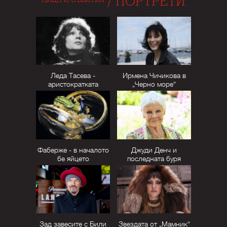
/
ПОРТРЕТИ
Леда Тасева -
Ирмена Чичикова в
аристократката
„Черно море“
Фаберже - в началото
Джуди Денч и
бе яйцето
последната буря
Зад завесите с Били
Звездата от „Мамник“