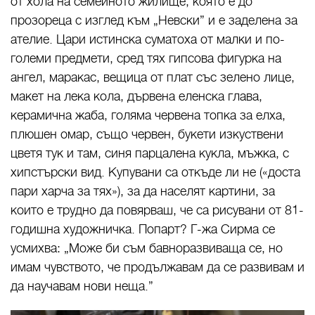
от хола на семейното жилище, която е до
прозореца с изглед към „Невски” и е заделена за
ателие. Цари истинска суматоха от малки и по-
големи предмети, сред тях гипсова фигурка на
ангел, маракас, вещица от плат със зелено лице,
макет на лека кола, дървена еленска глава,
керамична жаба, голяма червена топка за елха,
плюшен омар, също червен, букети изкуствени
цветя тук и там, синя парцалена кукла, мъжка, с
хипстърски вид. Купувани са откъде ли не
(«доста
пари харча за тях»)
, за да населят картини, за
които е трудно да повярваш, че са рисувани от 81-
годишна художничка. Попарт? Г-жа Сирма се
усмихва: „Може би съм бавноразвиваща се, но
имам чувството, че продължавам да се развивам и
да научавам нови неща.”