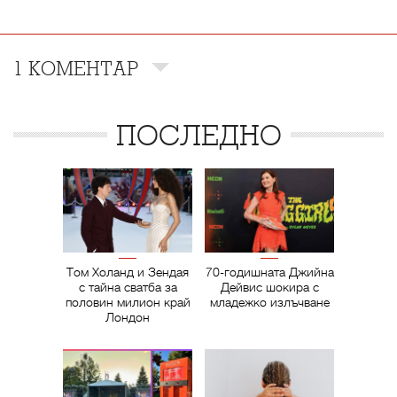
1 КОМЕНТАР
ПОСЛЕДНО
Том Холанд и Зендая
70-годишната Джийна
с тайна сватба за
Дейвис шокира с
половин милион край
младежко излъчване
Лондон