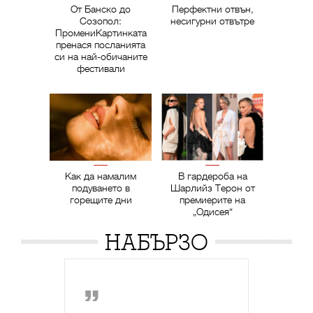
От Банско до
Перфектни отвън,
Созопол:
несигурни отвътре
ПромениКартинката
пренася посланията
си на най-обичаните
фестивали
Как да намалим
В гардероба на
подуването в
Шарлийз Терон от
горещите дни
премиерите на
„Одисея“
НАБЪРЗО