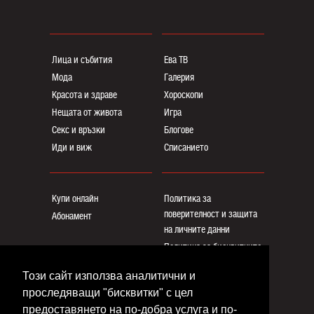
Лица и събития
Ева ТВ
Мода
Галерия
Красота и здраве
Хороскопи
Нещата от живота
Игра
Секс и връзки
Блогoве
Иди и виж
Списанието
Купи онлайн
Политика за
поверителност и защита
Абонамент
на личните данни
Политика за бисквитките
Реклама
Този сайт използва аналитични и
Общи условия
проследяващи "бисквитки" с цел
Контакти
предоставянето на по-добра услуга и по-