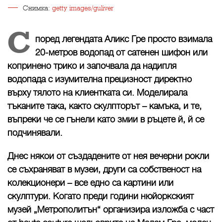
Снимка:
getty images/guliver
С
поред легендата Аликс Гре просто взимала
20-метров водопад от сатенен шифон или
копринено трико и започвала да надипля
водопада с изумителна прецизност директно
върху тялото на клиентката си. Моделирала
тъканите така, както скулпторът – камъка, и те,
въпреки че се гънели като змии в ръцете й, й се
подчинявали.
Днес някои от създадените от нея вечерни рокли
се съхраняват в музеи, други са собственост на
колекционери – все едно са картини или
скулптури. Когато преди години нюйоркският
музей „Метрополитън“ организира изложба с част