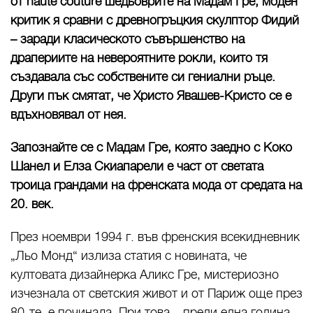
от haute couture шедьоврите на Мадам Гре, моден
критик я сравни с древногръцкия скулптор Фидий
– заради класическото съвършенство на
драпериите на невероятните рокли, които тя
създавала със собствените си гениални ръце.
Други пък смятат, че Христо Явашев-Кристо се е
вдъхновявал от нея.
Запознайте се с Мадам Гре, която заедно с Коко
Шанел и Елза Скиапарели е част от светата
троица грандами на френската мода от средата на
20. век.
През ноември 1994 г. във френския всекидневник
„Льо Монд“ излиза статия с новината, че
култовата дизайнерка Аликс Гре, мистериозно
изчезнала от светския живот и от Париж още през
80-те, е починала. При това – преди една година.