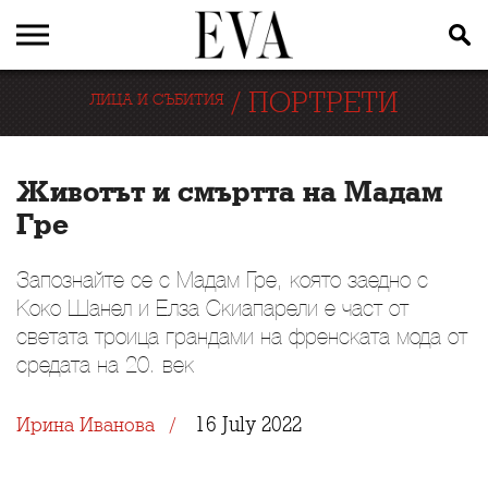
/
ПОРТРЕТИ
ЛИЦА И СЪБИТИЯ
Животът и смъртта на Мадам
Гре
Запознайте се с Мадам Гре, която заедно с
Коко Шанел и Елза Скиапарели е част от
светата троица грандами на френската мода от
средата на 20. век
16 July 2022
Ирина Иванова