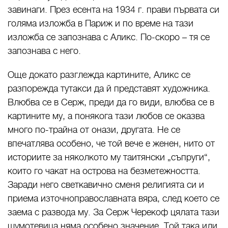
завинаги. През есента на 1934 г. прави първата си
голяма изложба в Париж и по време на тази
изложба се запознава с Аликс. По-скоро – тя се
запознава с него.
Още докато разглежда картините, Аликс се
разпорежда тутакси да й представят художника.
Влюбва се в Серж, преди да го види, влюбва се в
картините му, а понякога тази любов се оказва
много по-трайна от онази, другата. Не се
впечатлява особено, че той вече е женен, нито от
историите за няколкото му таитянски „съпруги“,
които го чакат на острова на безметежността.
Заради него светкавично сменя религията си и
приема източноправославната вяра, след което се
заема с развода му. За Серж Черекоф цялата тази
шумотевица няма особено значение. Той така или