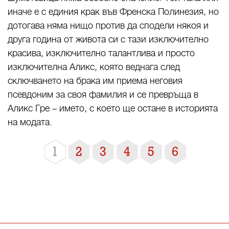
иначе е с единия крак във Френска Полинезия, но
дотогава няма нищо против да сподели някоя и
друга година от живота си с тази изключително
красива, изключително талантлива и просто
изключителна Аликс, която веднага след
сключването на брака им приема неговия
псевдоним за своя фамилия и се превръща в
Аликс Гре – името, с което ще остане в историята
на модата.
1
2
3
4
5
6