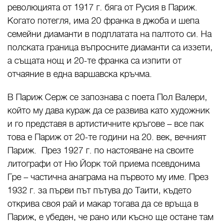
революцията от 1917 г. бяга от Русия в Париж.
Когато потегля, има 20 франка в джоба и шепа
семейни диаманти в подплатата на палтото си. На
полската граница въпросните диаманти са иззети,
а същата нощ и 20-те франка са изпити от
отчаяние в една варшавска кръчма.
В Париж Серж се запознава с поета Пол Валери,
който му дава кураж да се развива като художник
и го представя в артистичните кръгове – все пак
това е Париж от 20-те години на 20. век, вечният
Париж. През 1927 г. по настояване на своите
литографи от Ню Йорк той приема псевдонима
Гре – частична анаграма на първото му име. През
1932 г. за първи път пътува до Таити, където
открива своя рай и макар тогава да се връща в
Париж, е убеден, че рано или късно ще остане там