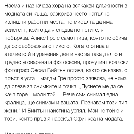
Наема и назначава хора на всякакви длъжности в
модната си къща, разкрива често напълно
излишни работни места, но мисълта да има
асистент, който да я следва по петите, я
побърква. Аликс Гре е самотница, която не обича
да се съобразява с никого. Когато отива в
ателието й в уречения ден и час за така дълго и
трудно уговаряната фотосесия, прочутият кралски
фотограф Сесил Бийтън остава, както се казва, с
пръст в уста – мадам Гре просто заявява, че няма
да слезе за снимките и точка. „Пуснете ме да се
кача горе – моли той. – Вече съм снимал една
кралица, ще снимам и вашата. Познавам този тип
жени.“ И Бийтън наистина успял. Май че той е и
този, който пръв я нарекъл Сфинкса на модата.