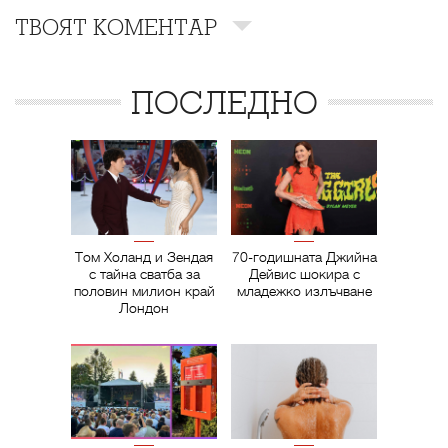
ТВОЯТ КОМЕНТАР
ПОСЛЕДНО
Том Холанд и Зендая
70-годишната Джийна
с тайна сватба за
Дейвис шокира с
половин милион край
младежко излъчване
Лондон