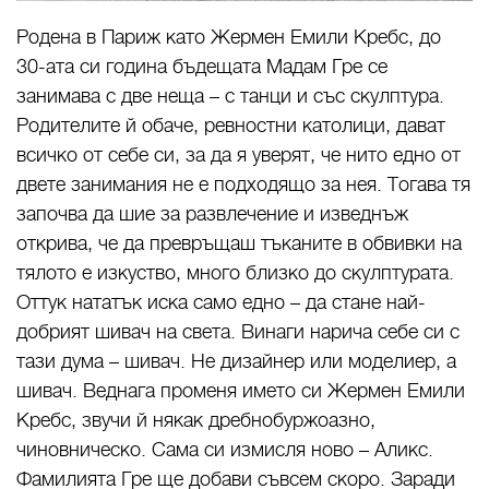
Родена в Париж като Жермен Емили Кребс, до
30-ата си година бъдещата Мадам Гре се
занимава с две неща – с танци и със скулптура.
Родителите й обаче, ревностни католици, дават
всичко от себе си, за да я уверят, че нито едно от
двете занимания не е подходящо за нея. Тогава тя
започва да шие за развлечение и изведнъж
открива, че да превръщаш тъканите в обвивки на
тялото е изкуство, много близко до скулптурата.
Оттук нататък иска само едно – да стане най-
добрият шивач на света. Винаги нарича себе си с
тази дума – шивач. Не дизайнер или моделиер, а
шивач. Веднага променя името си Жермен Емили
Кребс, звучи й някак дребнобуржоазно,
чиновническо. Сама си измисля ново – Аликс.
Фамилията Гре ще добави съвсем скоро. Заради