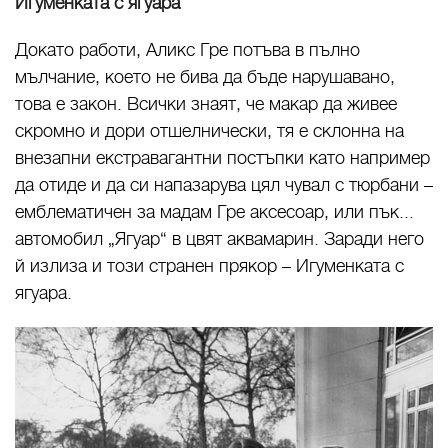
Игуменката с ягуара
Докато работи, Аликс Гре потъва в пълно
мълчание, което не бива да бъде нарушавано,
това е закон. Всички знаят, че макар да живее
скромно и дори отшелнически, тя е склонна на
внезапни екстравагантни постъпки като например
да отиде и да си напазарува цял чувал с тюрбани –
емблематичен за мадам Гре аксесоар, или пък...
автомобил „Ягуар“ в цвят аквамарин. Заради него
й излиза и този странен прякор – Игуменката с
ягуара.