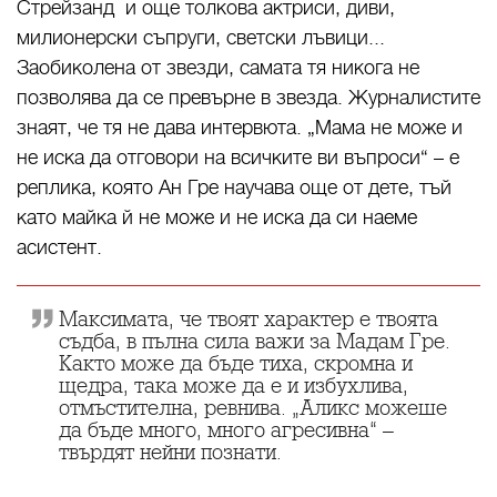
Стрейзанд и още толкова актриси, диви,
милионерски съпруги, светски лъвици...
Заобиколена от звезди, самата тя никога не
позволява да се превърне в звезда. Журналистите
знаят, че тя не дава интервюта. „Мама не може и
не иска да отговори на всичките ви въпроси“ – е
реплика, която Ан Гре научава още от дете, тъй
като майка й не може и не иска да си наеме
асистент.
Максимата, че твоят характер е твоята
съдба, в пълна сила важи за Мадам Гре.
Както може да бъде тиха, скромна и
щедра, така може да е и избухлива,
отмъстителна, ревнива. „Аликс можеше
да бъде много, много агресивна“ –
твърдят нейни познати.