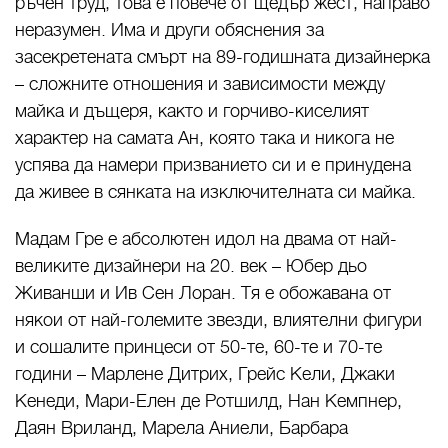
ръчен труд, това е повече от щедър жест, направо
неразумен. Има и други обяснения за
засекретената смърт на 89-годишната дизайнерка
– сложните отношения и зависимости между
майка и дъщеря, както и горчиво-киселият
характер на самата Ан, която така и никога не
успява да намери призванието си и е принудена
да живее в сянката на изключителната си майка.
Мадам Гре е абсолютен идол на двама от най-
великите дизайнери на 20. век – Юбер дьо
Живанши и Ив Сен Лоран. Тя е обожавана от
някои от най-големите звезди, влиятелни фигури
и сошалите принцеси от 50-те, 60-те и 70-те
години – Марлене Дитрих, Грейс Кели, Джаки
Кенеди, Мари-Елен де Ротшилд, Нан Кемпнер,
Даян Вриланд, Марела Аниели, Барбара