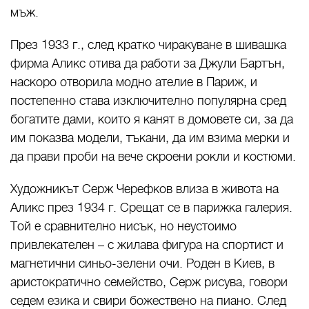
мъж.
През 1933 г., след кратко чиракуване в шивашка
фирма Аликс отива да работи за Джули Бартън,
наскоро отворила модно ателие в Париж, и
постепенно става изключително популярна сред
богатите дами, които я канят в домовете си, за да
им показва модели, тъкани, да им взима мерки и
да прави проби на вече скроени рокли и костюми.
Художникът Серж Черефков влиза в живота на
Аликс през 1934 г. Срещат се в парижка галерия.
Той е сравнително нисък, но неустоимо
привлекателен – с жилава фигура на спортист и
магнетични синьо-зелени очи. Роден в Киев, в
аристократично семейство, Серж рисува, говори
седем езика и свири божествено на пиано. След