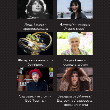
Леда Тасева -
Ирмена Чичикова в
аристократката
„Черно море“
Фаберже - в началото
Джуди Денч и
бе яйцето
последната буря
Зад завесите с Били
Звездата от „Мамник“
Боб Торнтън
Екатерина Лазаревска
- топли сини очи