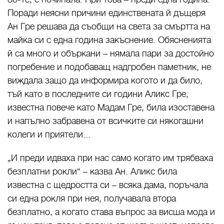
Поради неясни причини единствената й дъщеря
Ан Гре решава да съобщи на света за смъртта на
майка си с една година закъснение. Обясненията
й са много и объркани – нямала пари за достойно
погребение и подобаващ надгробен паметник, не
виждала защо да информира когото и да било,
тъй като в последните си години Аликс Гре,
известна повече като Мадам Гре, била изоставена
и напълно забравена от всичките си някогашни
колеги и приятели...
„И преди идваха при нас само когато им трябваха
безплатни рокли“ – казва Ан. Аликс била
известна с щедростта си – всяка дама, поръчала
си една рокля при нея, получавала втора
безплатно, а когато става въпрос за висша мода и