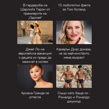
В гардероба на
10 любопитни факта
Шарлийз Терон от
за Том Холанд
премиерите на
„Одисея“
Джей Ло на
Камерън Диас доказа,
европейска ваканция
че за майчинството
с децата си преди да
няма възраст
заминат в колеж
Ариана Гранде се
Също като баща си -
оттегля
Роналдо и Роналдо
джуниър