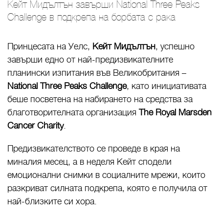
Кейт Мидълтън завърши National Three Peaks
Challenge в подкрепа на борбата с рака
Принцесата на Уелс,
Кейт Мидълтън
, успешно
завърши едно от най-предизвикателните
планински изпитания във Великобритания –
National Three Peaks Challenge
, като инициативата
беше посветена на набирането на средства за
благотворителната организация
The Royal Marsden
Cancer Charity
.
Предизвикателството се проведе в края на
миналия месец, а в неделя Кейт сподели
емоционални снимки в социалните мрежи, които
разкриват силната подкрепа, която е получила от
най-близките си хора.