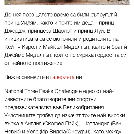
До нея през цялото време са били съпругът ѝ,
принц Уилям, както и трите им деца – принц
Джордж, принцеса Шарлот и принц Луи. В
инициативата са се включили и родителите на
Кейт – Карол и Майкъл Мидълтън, както и брат ѝ
Джеймс Мидълтън, които не скриха гордостта си
от нейното постижение.
Вижте снимките в
галерията
ни.
National Three Peaks Challenge е едно от най-
известните благотворителни спортни
предизвикателства във Великобритания.
Участниците трябва да изкачат трите най-високи
върха в Англия (Скофел Пайк), Шотландия (Бен
Невис) и Уелс (Ир Видфа/Сноудън), като между