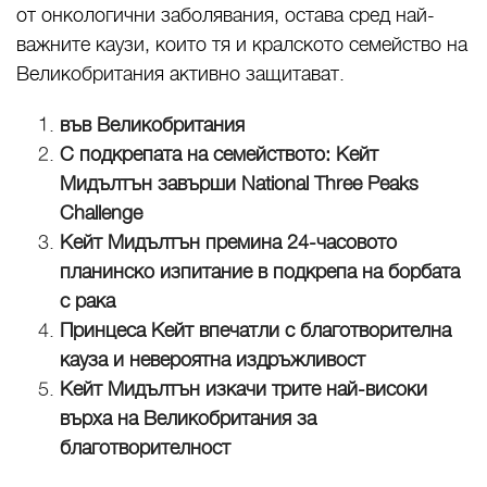
от онкологични заболявания, остава сред най-
важните каузи, които тя и кралското семейство на
Великобритания активно защитават.
във Великобритания
С подкрепата на семейството: Кейт
Мидълтън завърши National Three Peaks
Challenge
Кейт Мидълтън премина 24-часовото
планинско изпитание в подкрепа на борбата
с рака
Принцеса Кейт впечатли с благотворителна
кауза и невероятна издръжливост
Кейт Мидълтън изкачи трите най-високи
върха на Великобритания за
благотворителност