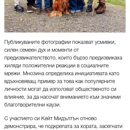
Публикуваните фотографии показват усмивки,
силен семеен дух и моменти от
предизвикателството, които бързо предизвикаха
хиляди положителни реакции в социалните
мрежи. Мнозина определиха инициативата като
вдъхновяващ пример за това как популярните
личности могат да използват общественото си
влияние, за да насочат вниманието към значими
благотворителни каузи.
С участието си Кейт Мидълтън отново
демонстрира, че подкрепата за хората, засегнати