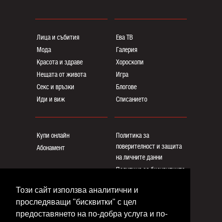
Лица и събития
Ева ТВ
Мода
Галерия
Красота и здраве
Хороскопи
Нещата от живота
Игра
Секс и връзки
Блогoве
Иди и виж
Списанието
Купи онлайн
Политика за
поверителност и защита
Абонамент
на личните данни
Политика за бисквитките
Реклама
Този сайт използва аналитични и
Общи условия
проследяващи "бисквитки" с цел
Контакти
предоставянето на по-добра услуга и по-