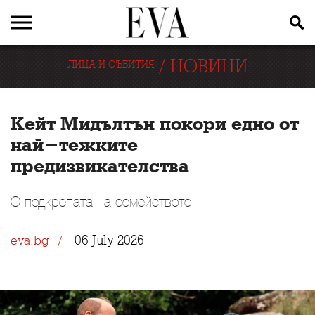
/
НОВИНИ
ЛИЦА И СЪБИТИЯ
Кейт Мидълтън покори едно от
най-тежките
предизвикателства
С подкрепата на семейството
06 July 2026
eva.bg