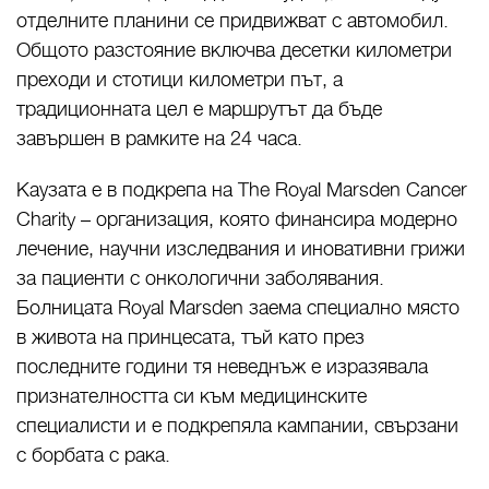
отделните планини се придвижват с автомобил.
Общото разстояние включва десетки километри
преходи и стотици километри път, а
традиционната цел е маршрутът да бъде
завършен в рамките на 24 часа.
Каузата е в подкрепа на The Royal Marsden Cancer
Charity – организация, която финансира модерно
лечение, научни изследвания и иновативни грижи
за пациенти с онкологични заболявания.
Болницата Royal Marsden заема специално място
в живота на принцесата, тъй като през
последните години тя неведнъж е изразявала
признателността си към медицинските
специалисти и е подкрепяла кампании, свързани
с борбата с рака.