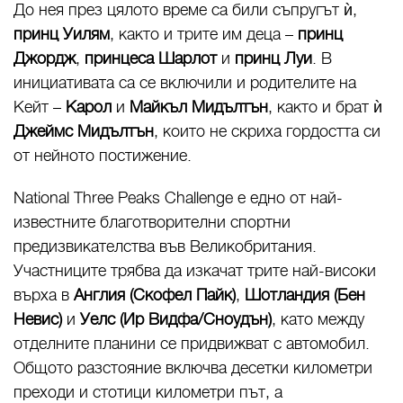
До нея през цялото време са били съпругът ѝ,
принц Уилям
, както и трите им деца –
принц
Джордж
,
принцеса Шарлот
и
принц Луи
. В
инициативата са се включили и родителите на
Кейт –
Карол
и
Майкъл Мидълтън
, както и брат ѝ
Джеймс Мидълтън
, които не скриха гордостта си
от нейното постижение.
National Three Peaks Challenge е едно от най-
известните благотворителни спортни
предизвикателства във Великобритания.
Участниците трябва да изкачат трите най-високи
върха в
Англия (Скофел Пайк)
,
Шотландия (Бен
Невис)
и
Уелс (Ир Видфа/Сноудън)
, като между
отделните планини се придвижват с автомобил.
Общото разстояние включва десетки километри
преходи и стотици километри път, а