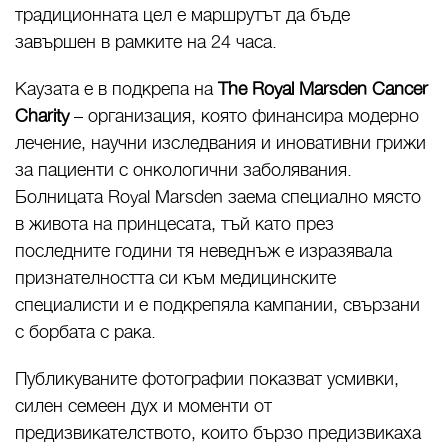
традиционната цел е маршрутът да бъде
завършен в рамките на 24 часа.
Каузата е в подкрепа на
The Royal Marsden Cancer
Charity
– организация, която финансира модерно
лечение, научни изследвания и иновативни грижи
за пациенти с онкологични заболявания.
Болницата Royal Marsden заема специално място
в живота на принцесата, тъй като през
последните години тя неведнъж е изразявала
признателността си към медицинските
специалисти и е подкрепяла кампании, свързани
с борбата с рака.
Публикуваните фотографии показват усмивки,
силен семеен дух и моменти от
предизвикателството, които бързо предизвикаха