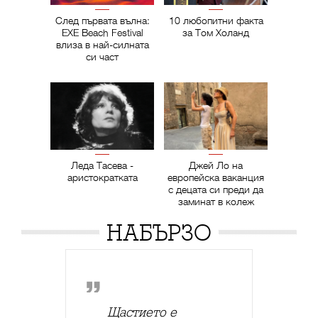
След първата вълна:
10 любопитни факта
EXE Beach Festival
за Том Холанд
влиза в най-силната
си част
Леда Тасева -
Джей Ло на
аристократката
европейска ваканция
с децата си преди да
заминат в колеж
НАБЪРЗО
Щастието е