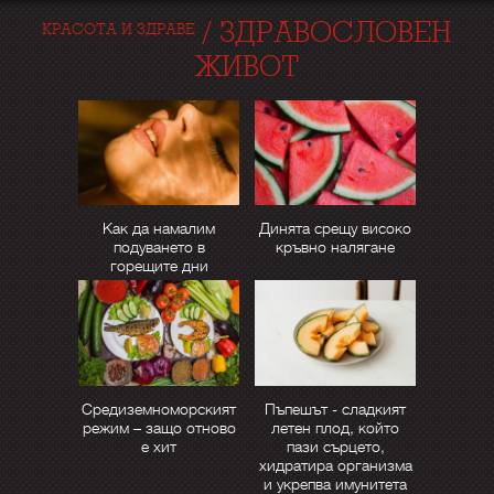
/
ЗДРАВОСЛОВЕН
КРАСОТА И ЗДРАВЕ
ЖИВОТ
Как да намалим
Динята срещу високо
подуването в
кръвно налягане
горещите дни
Средиземноморският
Пъпешът - сладкият
режим – защо отново
летен плод, който
е хит
пази сърцето,
хидратира организма
и укрепва имунитета