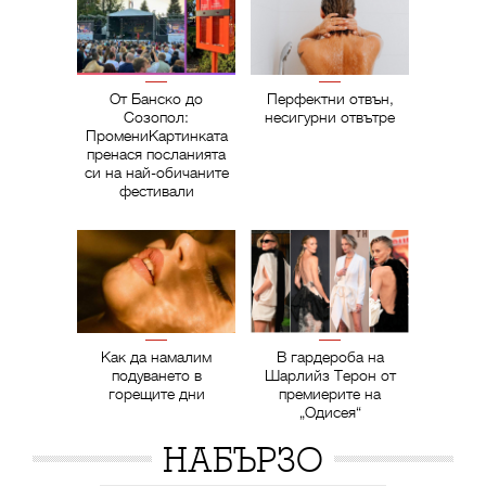
От Банско до
Перфектни отвън,
Созопол:
несигурни отвътре
ПромениКартинката
пренася посланията
си на най-обичаните
фестивали
Как да намалим
В гардероба на
подуването в
Шарлийз Терон от
горещите дни
премиерите на
„Одисея“
НАБЪРЗО