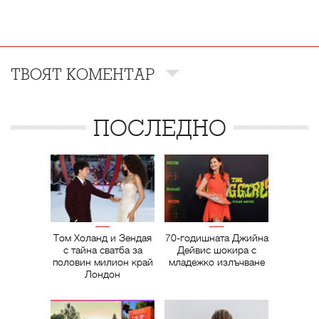
ТВОЯТ КОМЕНТАР
ПОСЛЕДНО
Том Холанд и Зендая
70-годишната Джийна
с тайна сватба за
Дейвис шокира с
половин милион край
младежко излъчване
Лондон