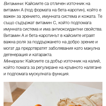
Витамини:
Кайсиите са отличен източник на
витамин А (под формата на бета-каротин), който е
важен за зрението, имунната система и кожата. Те
също съдържат витамин С, който подпомага
имунната система и има антиоксидантни свойства.
Витамин А и бета-каротинът в кайсиите играят
важна роля за поддържането на добро зрение и
могат да предотвратят заболявания като макулна
дегенерация и катаракта.
Минерали:
Кайсиите са добър източник на калий,
който помага за регулиране на кръвното налягане
и подпомага мускулната функция.