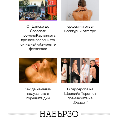
От Банско до
Перфектни отвън,
Созопол:
несигурни отвътре
ПромениКартинката
пренася посланията
си на най-обичаните
фестивали
Как да намалим
В гардероба на
подуването в
Шарлийз Терон от
горещите дни
премиерите на
„Одисея“
НАБЪРЗО