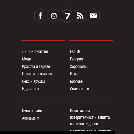
Лица и събития
Ева ТВ
Мода
Галерия
Красота и здраве
Хороскопи
Нещата от живота
Игра
Секс и връзки
Блогoве
Иди и виж
Списанието
Купи онлайн
Политика за
поверителност и защита
Абонамент
на личните данни
Политика за бисквитките