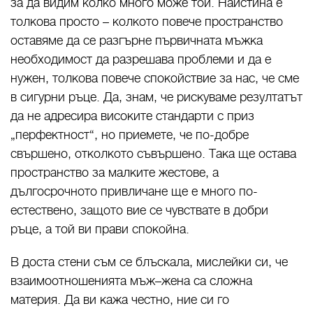
за да видим колко много може той. Наистина е
толкова просто – колкото повече пространство
оставяме да се разгърне първичната мъжка
необходимост да разрешава проблеми и да е
нужен, толкова повече спокойствие за нас, че сме
в сигурни ръце. Да, знам, че рискуваме резултатът
да не адресира високите стандарти с приз
„перфектност“, но приемете, че по-добре
свършено, отколкото съвършено. Така ще остава
пространство за малките жестове, а
дългосрочното привличане ще е много по-
естествено, защото вие се чувствате в добри
ръце, а той ви прави спокойна.
В доста стени съм се блъскала, мислейки си, че
взаимоотношенията мъж–жена са сложна
материя. Да ви кажа честно, ние си го