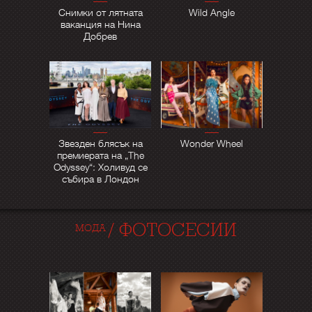
Снимки от лятната
Wild Angle
ваканция на Нина
Добрев
Звезден блясък на
Wonder Wheel
премиерата на „The
Odyssey“: Холивуд се
събира в Лондон
/
ФОТОСЕСИИ
МОДА