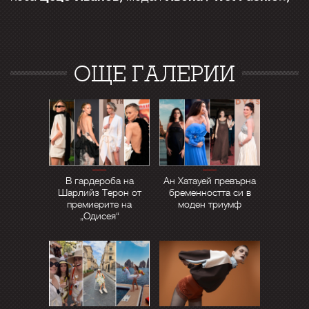
ОЩЕ ГАЛЕРИИ
В гардероба на
Ан Хатауей превърна
Шарлийз Терон от
бременността си в
премиерите на
моден триумф
„Одисея“