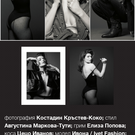
Костадин Кръстев-Коко;
фотография
стил
Августина Маркова-Тути;
Елиза Попова;
грим
Цецо Иванов;
Ивона / Ivet Fashion;
коса
модел