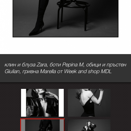
клин и блуза Zara, боти Pepina M, обици и пръстен
Giulian, гривна Marella от Week and shop MDL