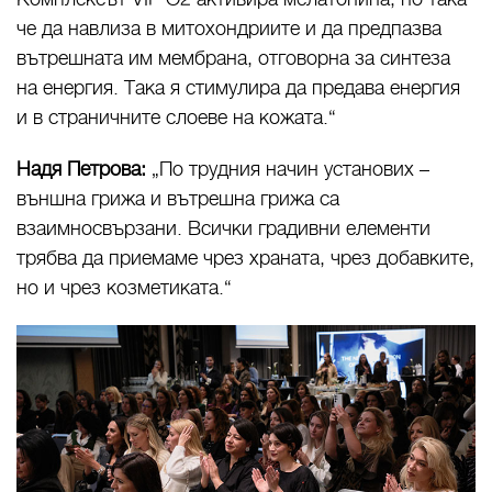
че да навлиза в митохондриите и да предпазва
вътрешната им мембрана, отговорна за синтеза
на енергия. Така я стимулира да предава енергия
и в страничните слоеве на кожата.“
Надя Петрова:
„По трудния начин установих –
външна грижа и вътрешна грижа са
взаимносвързани. Всички градивни елементи
трябва да приемаме чрез храната, чрез добавките,
но и чрез козметиката.“