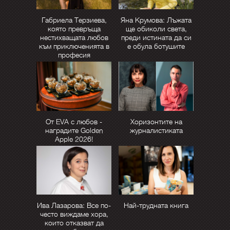
Габриела Терзиева,
Яна Крумова: Лъжата
която превръща
ще обиколи света,
нестихващата любов
преди истината да си
към приключенията в
е обула ботушите
професия
От EVA с любов -
Хоризонтите на
наградите Golden
журналистиката
Apple 2026!
Ива Лазарова: Все по-
Най-трудната книга
често виждаме хора,
които отказват да