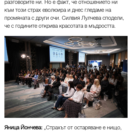
разговорите ни. Но е факт, че отношението ни
към този страх еволюира и днес гледаме на
промяната с други очи. Силвия Лулчева сподели,
че с годините открива красотата в мъдростта.
Яница Йончева:
„Страхът от остаряване е нищо,