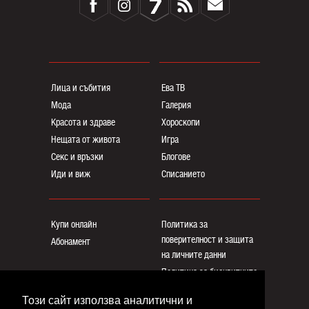
Лица и събития
Ева ТВ
Мода
Галерия
Красота и здраве
Хороскопи
Нещата от живота
Игра
Секс и връзки
Блогoве
Иди и виж
Списанието
Купи онлайн
Политика за
поверителност и защита
Абонамент
на личните данни
Политика за бисквитките
Реклама
Този сайт използва аналитични и
Общи условия