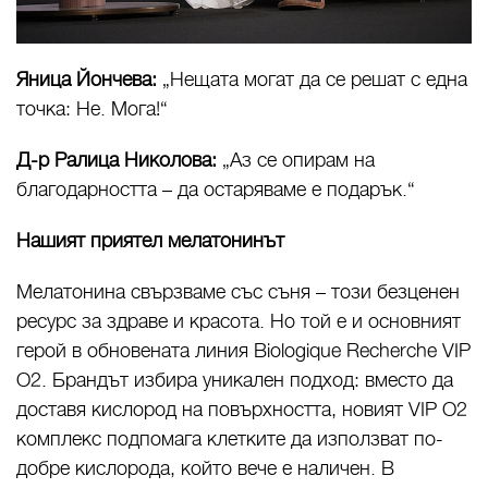
Яница Йончева:
„Нещата могат да се решат с една
точка: Не. Мога!“
Д-р Ралица Николова:
„Аз се опирам на
благодарността – да остаряваме е подарък.“
Нашият приятел мелатонинът
Мелатонина свързваме със съня – този безценен
ресурс за здраве и красота. Но той е и основният
герой в обновената линия Biologique Recherche VIP
О2. Брандът избира уникален подход: вместо да
доставя кислород на повърхността, новият VIP O2
комплекс подпомага клетките да използват по-
добре кислорода, който вече е наличен. В