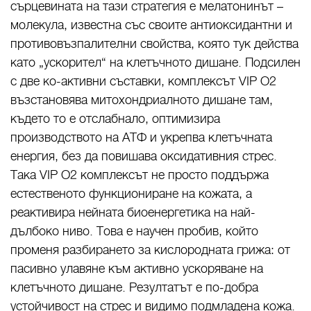
сърцевината на тази стратегия е мелатонинът –
молекула, известна със своите антиоксидантни и
противовъзпалителни свойства, която тук действа
като „ускорител“ на клетъчното дишане. Подсилен
с две ко-активни съставки, комплексът VIP O2
възстановява митохондриалното дишане там,
където то е отслабнало, оптимизира
производството на АТФ и укрепва клетъчната
енергия, без да повишава оксидативния стрес.
Така VIP O2 комплексът не просто поддържа
естественото функциониране на кожата, а
реактивира нейната биоенергетика на най-
дълбоко ниво. Това е научен пробив, който
променя разбирането за кислородната грижа: от
пасивно улавяне към активно ускоряване на
клетъчното дишане. Резултатът е по-добра
устойчивост на стрес и видимо подмладена кожа.