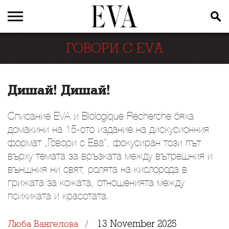
ГОВОРИ С EVA
Дишай! Дишай!
Списание EVA и Biologique Recherche бяха
домакини на 15-ото издание на дискусионния
формат „Говори с Ева“, фокусиран този път
върху темата за връзката между вътрешния и
външния ни свят, ролята на кислорода в
грижата за кожата, отношенията между
психиката и красотата.
13 November 2025
Люба Вангелова