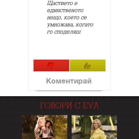
Щастието е
единственото
нещо, което се
умножава, когато
го споделяш
Коментирай
ГОВОРИ С EVA