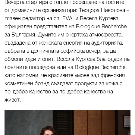
Вечерта стартира с топло посрещане на гостите
от домакините организатори: Теодора Николова –
главен редактор на сп. EVA, и Весела Куртева –
официален представител на Biologique Recherche
за България. Думите им очертаха атмосферата,
създадена от женската енергия на аудиторията,
събрана в делничната софийска вечер, за да
обмени идеи и опит. Весела Куртева благодари на
лоялните последователи на Biologique Recherche,
като напомни, че красивите умове зад френския
козметичен бранд създават продукти за кожа с
по-добро качество за по-добро качество на
живот.