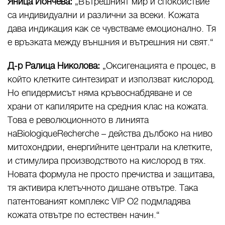
Яница Йончева:
„Вътрешният мир и спокойствие
са индивидуални и различни за всеки. Кожата
дава индикация как се чувстваме емоционално. Тя
е връзката между външния и вътрешния ни свят.“
Д-р Ралица Николова:
„Оксигенацията е процес, в
който клетките синтезират и използват кислород.
Но епидермисът няма кръвоснабдяване и се
храни от капилярите на средния клас на кожата.
Това е революционното в линията
наBiologiqueRecherche – действа дълбоко на ниво
митохондрии, енергийните централи на клетките,
и стимулира производството на кислород в тях.
Новата формула не просто пречиства и защитава,
тя активира клетъчното дишане отвътре. Така
патентованият комплекс VIP O2 подмладява
кожата отвътре по естествен начин.“