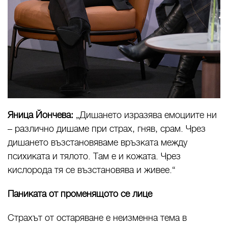
Яница Йончева:
„Дишането изразява емоциите ни
– различно дишаме при страх, гняв, срам. Чрез
дишането възстановяваме връзката между
психиката и тялото. Там е и кожата. Чрез
кислорода тя се възстановява и живее.“
Паниката от променящото се лице
Страхът от остаряване е неизменна тема в