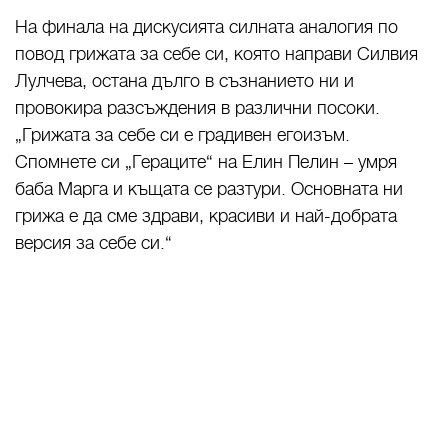
На финала на дискусията силната аналогия по
повод грижата за себе си, която направи Силвия
Лулчева, остана дълго в съзнанието ни и
провокира разсъждения в различни посоки.
„Грижата за себе си е градивен егоизъм.
Спомнете си „Гераците“ на Елин Пелин – умря
баба Марга и къщата се разтури. Основната ни
грижа е да сме здрави, красиви и най-добрата
версия за себе си.“