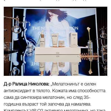
Д-р Ралица Николова:
„Мелатонинът е силен
антиоксидант в тялото. Кожата има способността
сама да синтезира мелатонин, но след 35-
годишна възраст той започва да намалява.
Комплексът VIP О2 активира мелатонина, но така