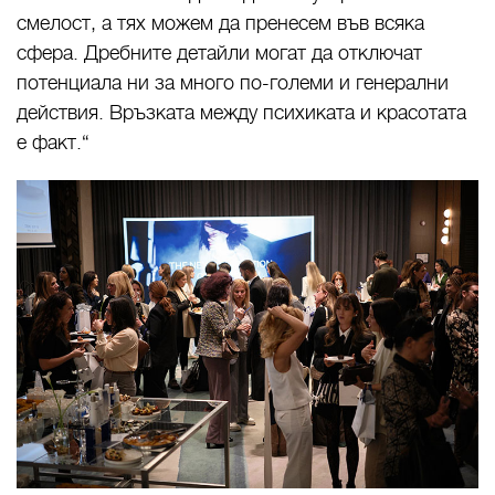
смелост, а тях можем да пренесем във всяка
сфера. Дребните детайли могат да отключат
потенциала ни за много по-големи и генерални
действия. Връзката между психиката и красотата
е факт.“