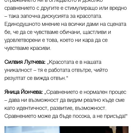
отражението ни в огледалото и доколко
сравнението с другите е стимулиращо или вредно
– така започна дискусията за красотата.
Единодушното мнение на всички дами на сцената
бе, че да се чувстваме обичани, щастливи и
удовлетворени е това, което ни кара да се
чувстваме красиви.
Силвия Лулчева:
„Красотата е в нашата
уникалност – тя е работата отвътре, чийто
резултат се вижда отвън.“
Яница Йончева:
„Сравнението е нормален процес
– дава ни възможност да видим реално къде сме
като идентичност, развитие, възможност.
Сравнението може да бъде посока, а не присъда!“