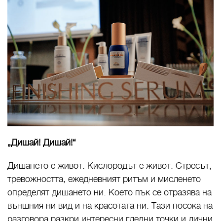
„Дишай
! Дишай!
“
Дишането е живот. Кислородът е живот. Стресът,
тревожността, ежедневният ритъм и мисленето
определят дишането ни. Което пък се отразява на
външния ни вид и на красотата ни. Тази посока на
разговора разкри интересни гледни точки и лични