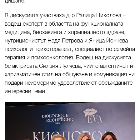
дишане.
В дискусията участваха д-р Ралица Николова –
водещ експерт в областта на функционалната
медицина, биохакинга и хормоналното здраве,
нутриционистът Надя Петрова и Яница Йончева –
психолог и психотерапевт, специалист по семейна
терапия и психоонкология. Водещ на дискусията
бе актрисата Силвия Лулчева, чийто автентичен и
харизматичен стил на общуване и комуникация ни
подари неизмеримо удоволствие от обсъжданите
интересни теми.