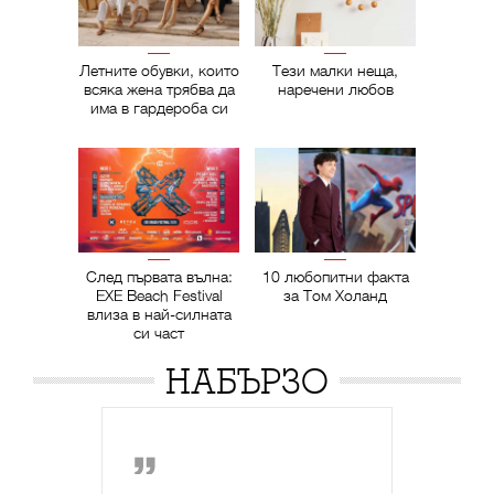
Летните обувки, които
Тези малки неща,
всяка жена трябва да
наречени любов
има в гардероба си
След първата вълна:
10 любопитни факта
EXE Beach Festival
за Том Холанд
влиза в най-силната
си част
НАБЪРЗО