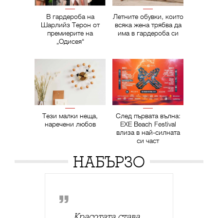
В гардероба на
Летните обувки, които
Шарлийз Терон от
всяка жена трябва да
премиерите на
има в гардероба си
„Одисея“
Тези малки неща,
След първата вълна:
наречени любов
EXE Beach Festival
влиза в най-силната
си част
НАБЪРЗО
Красотата става