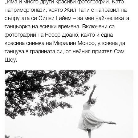
„Има и много други красиви фотографии. Като
например онази, която Жил Тапи е направил на
съпругата си Силви Гийем – за мен най-великата
танцьорка на всички времена. Включени са
фотографии на Робер Доано, както и една
красива снимка на Мерилин Монро, уловена да
танцува в градината си, от нейния приятел Сам
Шоу.