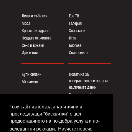
Лица и събития
Ева ТВ
Мода
Галерия
Красота и здраве
Хороскопи
Нещата от живота
Игра
Секс и връзки
Блогoве
Иди и виж
Списанието
Купи онлайн
Политика за
поверителност и защита
Абонамент
на личните данни
Политика за бисквитките
Реклама
Този сайт използва аналитични и
Общи условия
проследяващи "бисквитки" с цел
Контакти
предоставянето на по-добра услуга и по-
релевантни реклами.
Научете повече