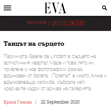
/
ИЗЛОЖБИ
ИДИ И ВИЖ
Танцът на сърцето
Парижката Galerie de L’Instant в сърцето на
артистичния квартал Маре и това лято ни
привлече с нов фотографски разказ,
вдъхновен от балета. „Полетът“ е много лична и
вдъхновяваща изложба, събрала най-
красивите кадри от архива на галерията.
22 September 2025
Краси Генова