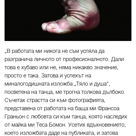
„В работата ми никога не съм успяла да
разгранича личното от професионалното. Дали
това е хубаво или не, няма никакво значение,
просто е така. Затова и успехът на
миналогодишната изложба „Тяло и душа“,
посветена на танца, ме трогна толкова дълбоко.
Съчетах страстта си към фотографията,
представена от работата на баща ми Франсоа
Граньон с любовта си към танца, която наследих
от майка ми Теса Бомон. Усетих вдъхновението,
което изложбата даде на публиката, и затова