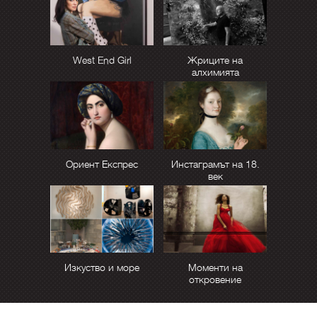
West End Girl
Жриците на
алхимията
Ориент Експрес
Инстаграмът на 18.
век
Изкуство и море
Моменти на
откровение