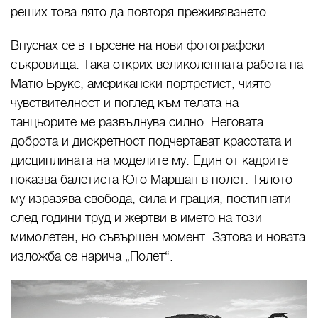
реших това лято да повторя преживяването.
Впуснах се в търсене на нови фотографски
съкровища. Така открих великолепната работа на
Матю Брукс, американски портретист, чиято
чувствителност и поглед към телата на
танцьорите ме развълнува силно. Неговата
доброта и дискретност подчертават красотата и
дисциплината на моделите му. Един от кадрите
показва балетиста Юго Маршан в полет. Тялото
му изразява свобода, сила и грация, постигнати
след години труд и жертви в името на този
мимолетен, но съвършен момент. Затова и новата
изложба се нарича „Полет“.