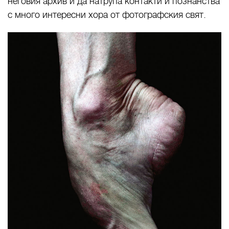
неговия архив и да натрупа контакти и познанства
с много интересни хора от фотографския свят.