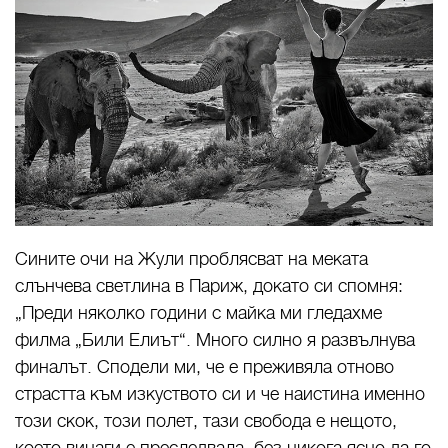
Сините очи на Жули проблясват на меката
слънчева светлина в Париж, докато си спомня:
„Преди няколко години с майка ми гледахме
филма „Били Елиът“. Много силно я развълнува
финалът. Сподели ми, че е преживяла отново
страстта към изкуството си и че наистина именно
този скок, този полет, тази свобода е нещото,
което винаги е преследвала, без никога ясно да го