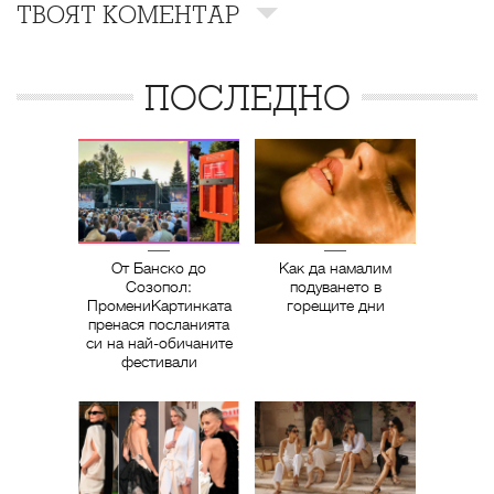
ТВОЯТ КОМЕНТАР
ПОСЛЕДНО
От Банско до
Как да намалим
Созопол:
подуването в
ПромениКартинката
горещите дни
пренася посланията
си на най-обичаните
фестивали