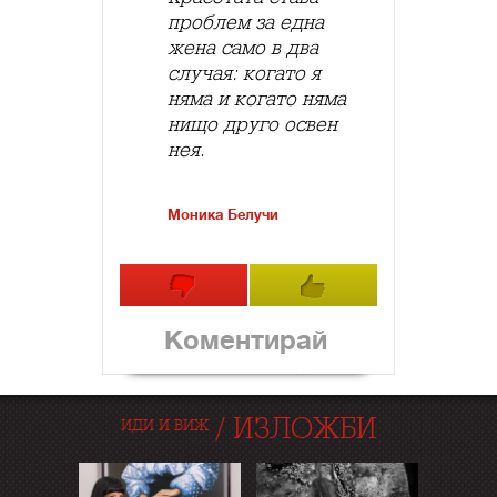
проблем за една
жена само в два
случая: когато я
няма и когато няма
нищо друго освен
нея.
Моника Белучи
Коментирай
/
ИЗЛОЖБИ
ИДИ И ВИЖ