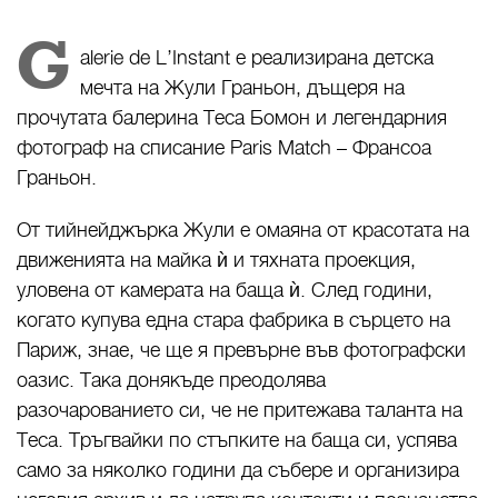
G
alerie de L’Instant е реализирана детска
мечта на Жули Граньон, дъщеря на
прочутата балерина Теса Бомон и легендарния
фотограф на списание Paris Match – Франсоа
Граньон.
От тийнейджърка Жули е омаяна от красотата на
движенията на майка ѝ и тяхната проекция,
уловена от камерата на баща ѝ. След години,
когато купува една стара фабрика в сърцето на
Париж, знае, че ще я превърне във фотографски
оазис. Така донякъде преодолява
разочарованието си, че не притежава таланта на
Теса. Тръгвайки по стъпките на баща си, успява
само за няколко години да събере и организира