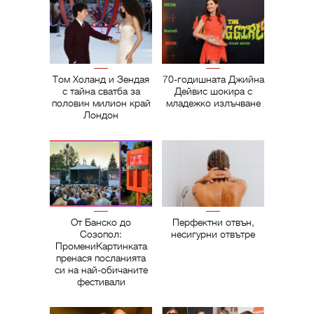
Том Холанд и Зендая
70-годишната Джийна
с тайна сватба за
Дейвис шокира с
половин милион край
младежко излъчване
Лондон
От Банско до
Перфектни отвън,
Созопол:
несигурни отвътре
ПромениКартинката
пренася посланията
си на най-обичаните
фестивали