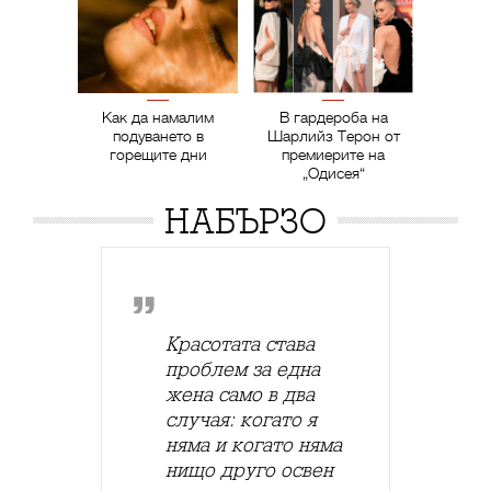
Как да намалим
В гардероба на
подуването в
Шарлийз Терон от
горещите дни
премиерите на
„Одисея“
НАБЪРЗО
Красотата става
проблем за една
жена само в два
случая: когато я
няма и когато няма
нищо друго освен