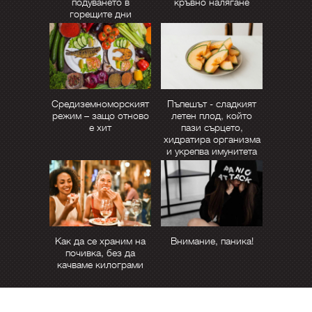
подуването в
кръвно налягане
горещите дни
Средиземноморският
Пъпешът - сладкият
режим – защо отново
летен плод, който
е хит
пази сърцето,
хидратира организма
и укрепва имунитета
Как да се храним на
Внимание, паника!
почивка, без да
качваме килограми