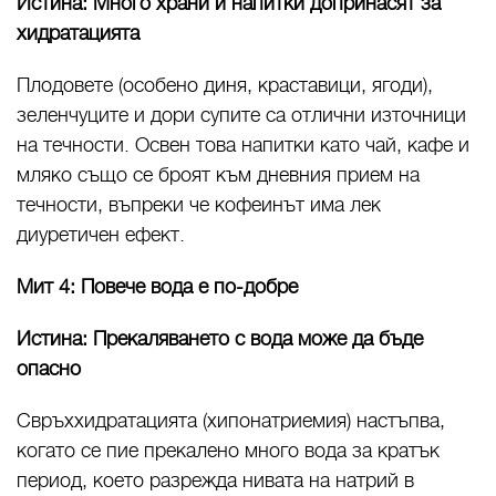
Истина: Много храни и напитки допринасят за
хидратацията
Плодовете (особено диня, краставици, ягоди),
зеленчуците и дори супите са отлични източници
на течности. Освен това напитки като чай, кафе и
мляко също се броят към дневния прием на
течности, въпреки че кофеинът има лек
диуретичен ефект.
Мит 4: Повече вода е по-добре
Истина: Прекаляването с вода може да бъде
опасно
Свръххидратацията (хипонатриемия) настъпва,
когато се пие прекалено много вода за кратък
период, което разрежда нивата на натрий в