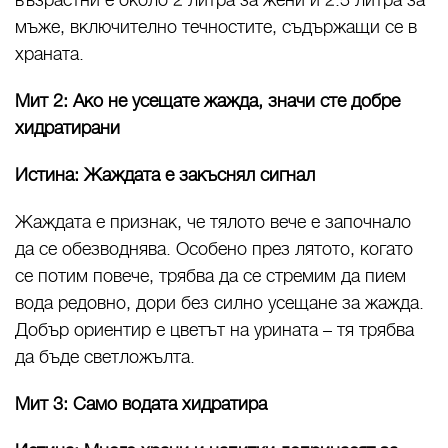
възрастни е около 2 литра за жени и 2.5 литра за
мъже, включително течностите, съдържащи се в
храната.
Мит 2: Ако не усещате жажда, значи сте добре
хидратирани
Истина: Жаждата е закъснял сигнал
Жаждата е признак, че тялото вече е започнало
да се обезводнява. Особено през лятото, когато
се потим повече, трябва да се стремим да пием
вода редовно, дори без силно усещане за жажда.
Добър ориентир е цветът на урината – тя трябва
да бъде светложълта.
Мит 3: Само водата хидратира