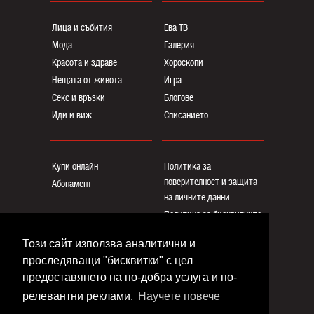
Лица и събития
Ева ТВ
Мода
Галерия
Красота и здраве
Хороскопи
Нещата от живота
Игра
Секс и връзки
Блогoве
Иди и виж
Списанието
Купи онлайн
Политика за
поверителност и защита
Абонамент
на личните данни
Политика за бисквитките
Реклама
Този сайт използва аналитични и
Общи условия
проследяващи "бисквитки" с цел
Контакти
предоставянето на по-добра услуга и по-
релевантни реклами.
Научете повече