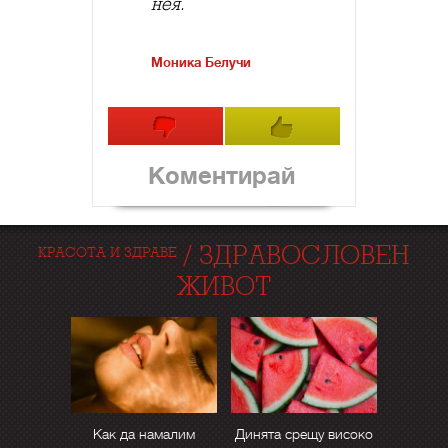
нея.
Моника Белучи
Коментирай
/
ЗДРАВОСЛОВЕН
КРАСОТА И ЗДРАВЕ
ЖИВОТ
Как да намалим
Динята срещу високо