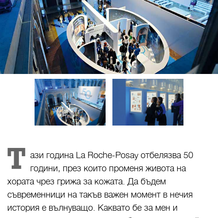
Т
ази година La Roche-Posay отбелязва 50
години, през които променя живота на
хората чрез грижа за кожата. Да бъдем
съвременници на такъв важен момент в нечия
история е вълнуващо. Каквато бе за мен и