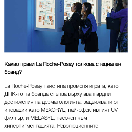
Какво прави La Roche-Posay толкова специален
бранд?
La Roche-Posay наистина променя играта, като
ДНК-то на бранда стъпва върху авангардни
достижения на дерматологията, задвижвани от
иновации като MEXORYL, най-ефективният UV
филтър, и MELASYL, насочен към
хиперпигментацията. Революционните