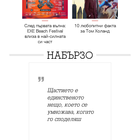
След първата вълна:
10 любопитни факта
EXE Beach Festival
за Том Холанд
влиза в най-силната
си част
НАБЪРЗО
Щастието е
единственото
нещо, което се
умножава, когато
го споделяш