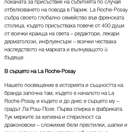
поканата за присъствие на събитията по случай
отбелязването на повода в Париж. La Roche-Posay
събра своето глобално семейство във френската
столица, където присъстваха повече от 400 души
от всички краища на света – редактори, лекари
дерматолози, инфлуенсъри – всички честваха
наследството на марката и вълнуващото ù
бъдеще.
В сърцето на La Roche-Posay
Нашето посвещение в историята и същността на
бранда започна там, където е началото на La
Roche-Posay и където и до днес е сърцето му –
градът Ла Рош-Позе. Първа спирка e фабриката.
Тук мерките за хигиена и стерилност са
драконовски – сложихме бели престилки, шапки и