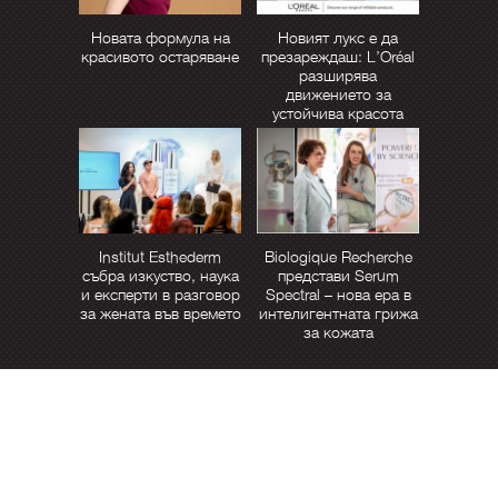
Новата формула на
Новият лукс е да
красивото остаряване
презареждаш: L’Oréal
разширява
движението за
устойчива красота
Institut Esthederm
Biologique Recherche
събра изкуство, наука
представи Serum
и експерти в разговор
Spectral – нова ера в
за жената във времето
интелигентната грижа
за кожата