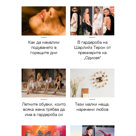
Как да намалим
В гардероба на
подуването в
Шарлийз Терон от
горещите дни
премиерите на
„Одисея“
Летните обувки, които
Тези малки неща,
всяка жена трябва да
наречени любов
има в гардероба си