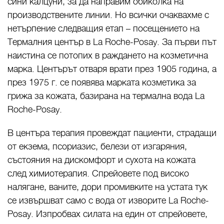
сини калцуни, за да направим обиколка на
производствените линии. Но всички очаквахме с
нетърпение следващия етап – посещението на
Термалния център в La Roche-Posay. За първи път
наистина се потопих в раждането на козметична
марка. Центърът отваря врати през 1905 година, а
през 1975 г. се появява марката козметика за
грижа за кожата, базирана на термална вода La
Roche-Posay.
В центъра терапия провеждат пациенти, страдащи
от екзема, псориазис, белези от изгаряния,
състояния на дискомфорт и сухота на кожата
след химиотерапия. Спрейовете под високо
налягане, ваните, дори промивките на устата тук
се извършват само с вода от изворите La Roche-
Posay. Изпробвах силата на един от спрейовете,