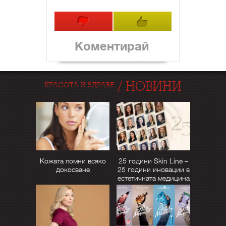
Коментирай
/
НОВИНИ
КРАСОТА И ЗДРАВЕ
Кожата помни всяко
25 години Skin Line –
докосване
25 години иновации в
естетичната медицина