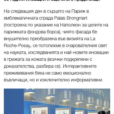
На следващия ден в сърцето на Париж в
емблематичната сграда Palais Brongniart
(построена по указание на Наполеон за целите на
парижката фондова борса), чиято фасада бе
внушително преобразена във визията на La
Roche-Posay, се потопихме в очарователния свят
на науката, изследванията и най-новите иновации
в грижата за кожата (всички подкрепени с
доказателства, разбира се). Интерактивните
преживявания бяха не само емоционално
въвличащи, но и изключително информативни.