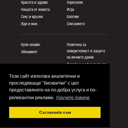
Красота и здраве
Хороскопи
Нещата от живота
Игра
Секс и връзки
Блогoве
Иди и виж
Списанието
Купи онлайн
Политика за
поверителност и защита
Абонамент
на личните данни
Политика за бисквитките
Реклама
Този сайт използва аналитични и
Общи условия
проследяващи "бисквитки" с цел
Контакти
предоставянето на по-добра услуга и по-
релевантни реклами.
Научете повече
Copyright © www.eva.bg
Съгласен/a съм