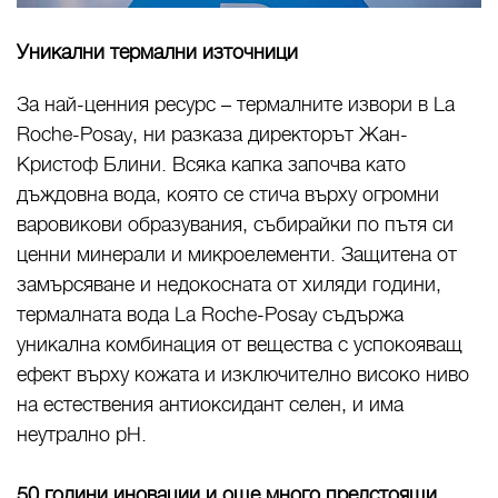
Уникални термални източници
За най-ценния ресурс – термалните извори в La
Roche-Posay, ни разказа директорът Жан-
Кристоф Блини. Всяка капка започва като
дъждовна вода, която се стича върху огромни
варовикови образувания, събирайки по пътя си
ценни минерали и микроелементи. Защитена от
замърсяване и недокосната от хиляди години,
термалната вода La Roche-Posay съдържа
уникална комбинация от вещества с успокояващ
ефект върху кожата и изключително високо ниво
на естествения антиоксидант селен, и има
неутрално pH.
50 години иновации и още много предстоящи