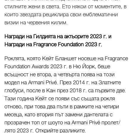
стилните жени в света. Ето някои от моментите, в
които звездата рециклира свои емблематични
визии на червения килим.
Награди на Гилдията на актьорите 2023 г. и
Награди на Fragrance Foundation 2023 г.
Роклята, която Кейт Бланшет носеше на Fragrance
Foundation Awards 2023 г. в Ню Йорк, беше
всъщност не втора, а четвърта поява на този
модел на Armani Privé. През 2014 г. на Златните
глобуси, после в Кан през 2018 г. са първите две.
Тази година Кейт се появи със същата рокля
отново, при това два пъти в рамките на четири
месеца, като втория път замени дантелата с
прозрачен топ от шоуто на Armani Privé пролет/
лято 2023 г. Открийте разликите.