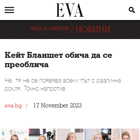
/
НОВИНИ
ЛИЦА И СЪБИТИЯ
Кейт Бланшет обича да се
преоблича
Не, тя не се появява всеки път с различна
рокля. Точно напротив
17 November 2023
eva.bg