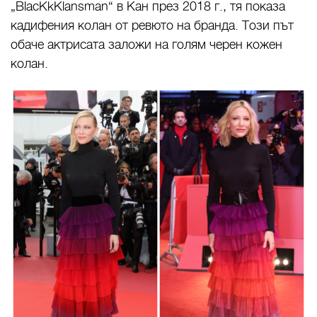
„BlacKkKlansman“ в Кан през 2018 г., тя показа
кадифения колан от ревюто на бранда. Този път
обаче актрисата заложи на голям черен кожен
колан.