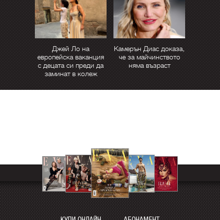
Джей Ло на
Камерън Диас доказа,
европейска ваканция
че за майчинството
с децата си преди да
няма възраст
заминат в колеж
КУПИ ОНЛАЙН
АБОНАМЕНТ