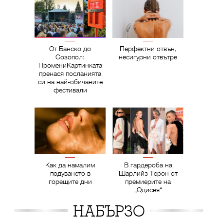
От Банско до
Перфектни отвън,
Созопол:
несигурни отвътре
ПромениКартинката
пренася посланията
си на най-обичаните
фестивали
Как да намалим
В гардероба на
подуването в
Шарлийз Терон от
горещите дни
премиерите на
„Одисея“
НАБЪРЗО