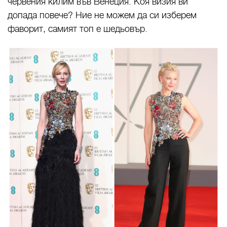
червения килим във Венеция. Коя визия ви
допада повече? Ние не можем да си изберем
фаворит, самият топ е шедьовър.