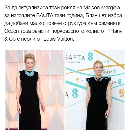
За да актуализира тази рокля на Maison Margiela
за наградите БАФТА тази година, Бланшет избра
да добави малко повече структура към раменете.
Освен това замени тюркоазеното колие от Tiffany
& Co с перли от Louis Vuitton.