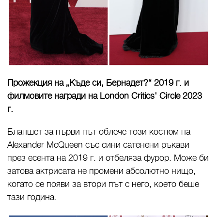
Прожекция на „Къде си, Бернадет?“ 2019 г. и
филмовите награди на London Critics' Circle 2023
г.
Бланшет за първи път облече този костюм на
Alexander McQueen със сини сатенени ръкави
през есента на 2019 г. и отбеляза фурор. Може би
затова актрисата не промени абсолютно нищо,
когато се появи за втори път с него, което беше
тази година.