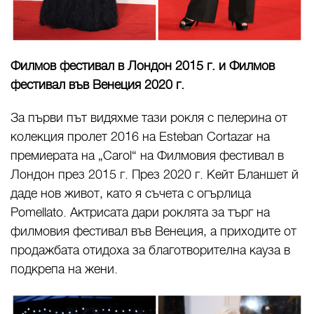
Филмов фестивал в Лондон 2015 г. и
Филмов
фестивал във Венеция 2020 г.
За първи път видяхме тази рокля с пелерина от
колекция пролет 2016 на Esteban Cortazar на
премиерата на „Carol“ на Филмовия фестивал в
Лондон през 2015 г. През 2020 г. Кейт Бланшет й
даде нов живот, като я съчета с огърлица
Pomellato. Актрисата дари роклята за търг на
филмовия фестивал във Венеция, а приходите от
продажбата отидоха за благотворителна кауза в
подкрепа на жени.