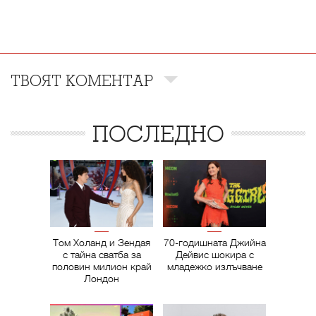
ТВОЯТ КОМЕНТАР
ПОСЛЕДНО
Том Холанд и Зендая
70-годишната Джийна
с тайна сватба за
Дейвис шокира с
половин милион край
младежко излъчване
Лондон