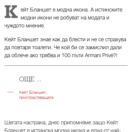
К
ейт Бланшет е модна икона. А истинските
модни икони не робуват на модата и
чуждото мнение.
Кейт Бланшет знае как да блести и не се страхува
да повтаря тоалети. Че кой би се замислил дали
да облече ако трябва и 100 пъти Armani Privé?!
ОЩЕ ...
Кейт Бланшет,
пристрастяващата
Шегата настрана, днес припомняме защо Кейт
Бланшет е истинска модна икона и една от най-