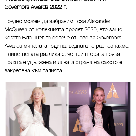
Governors Awards 2022 г.
Трудно можем да забравим този Alexander
McQueen от колекцията пролет 2020, ето защо
когато Бланшет го облече отново за Governors
Awards миналата година, веднага го разпознахме.
Единствената разлика е, че при втората поява
полата е удължена и лявата страна на сакото е
закрепена към талията.