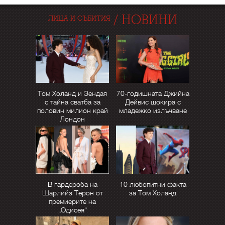
/
НОВИНИ
ЛИЦА И СЪБИТИЯ
Том Холанд и Зендая
70-годишната Джийна
с тайна сватба за
Дейвис шокира с
половин милион край
младежко излъчване
Лондон
В гардероба на
10 любопитни факта
Шарлийз Терон от
за Том Холанд
премиерите на
„Одисея“