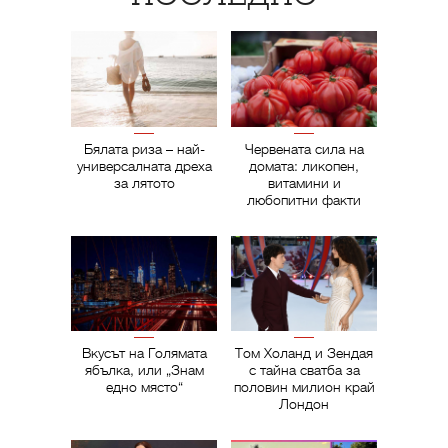
Бялата риза – най-
Червената сила на
универсалната дреха
домата: ликопен,
за лятото
витамини и
любопитни факти
Вкусът на Голямата
Том Холанд и Зендая
ябълка, или „Знам
с тайна сватба за
едно място“
половин милион край
Лондон