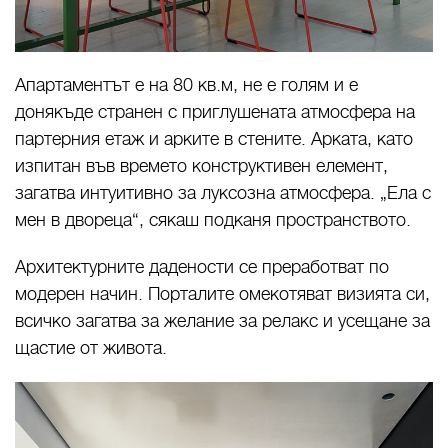
Апартаментът е на 80 кв.м, не е голям и е
донякъде странен с приглушената атмосфера на
партерния етаж и арките в стените. Арката, като
изпитан във времето конструктивен елемент,
загатва интуитивно за луксозна атмосфера. „Ела с
мен в двореца“, сякаш подканя пространството.
Архитектурните дадености се преработват по
модерен начин. Порталите омекотяват визията си,
всичко загатва за желание за релакс и усещане за
щастие от живота.