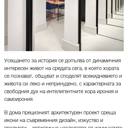
Усещането за история се допълва от динамичния
интересен живот на средата сега, в която хората
се познават, общуват и споделят всекидневието и
живота си леко и непринудено, с характерната за
свободния дух на интелигентните хора ирония и
самоирония.
В дома прецизният архитектурен проект среща
икони на съвременния дизайн, изкуство и