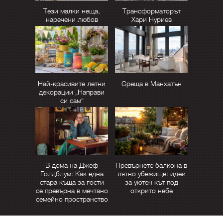
Тези малки неща,
Трансформаторът
наречени любов
Хари Нуриев
Най-красивите летни
Среща в Манхатън
декорации „Направи
си сам“
В дома на Джеф
Превърнете балкона в
Голдблум: Как една
лятно убежище: идеи
стара къща за гости
за уютен кът под
се превърна в мечтано
открито небе
семейно пространство