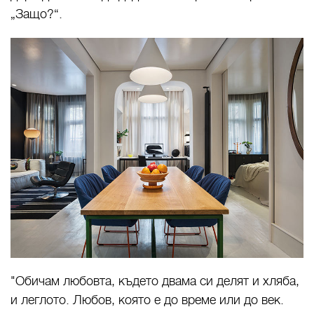
„Защо?“.
"Обичам любовта, където двама си делят и хляба,
и леглото. Любов, която е до време или до век.