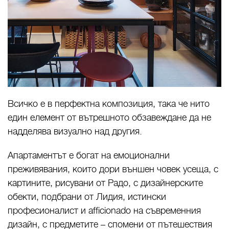
Всичко е в перфектна композиция, така че нито
един елемент от вътрешното обзавеждане да не
надделява визуално над другия.
Апартаментът е богат на емоционални
преживявания, които дори външен човек усеща, с
картините, рисувани от Радо, с дизайнерските
обекти, подбрани от Лидия, истински
професионалист и afficionado на съвременния
дизайн, с предметите – спомени от пътешествия