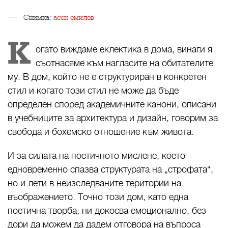
Снимка:
асен емилов
К
огато виждаме еклектика в дома, винаги я
съотнасяме към нагласите на обитателите
му. В дом, който не е структуриран в конкретен
стил и когато този стил не може да бъде
определен според академичните канони, описани
в учебниците за архитектура и дизайн, говорим за
свобода и бохемско отношение към живота.
И за силата на поетичното мислене, което
едновременно спазва структурата на „строфата“,
но и лети в неизследваните територии на
въображението. Точно този дом, като една
поетична творба, ни докосва емоционално, без
дори да можем да дадем отговора на въпроса