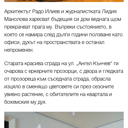
Архитектът Радо Илиев и журналистката Лидия
Манолова харесват бъдещия си дом веднага щом
прекрачват прага му. Въпреки състоянието, в
което се намира след дълги години ползване като
офиси, духът на пространствата е останал
непроменен.
Старата красива сграда на ул. „Ангел Кънчев“ ги
очарова с еркерните прозорци, с двора и гледката
от прозореца към съседната сграда, обрасла
изцяло в сменящо цветовете си през сезоните
увивно растение, с обитателите на квартала и
бохемския му дух.