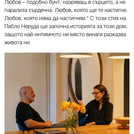
Любов – подобно бунт, назряващ в сърцето, а не
парализа сърдечна. Любов, която ще те настигне.
Любов, която няма да настигнем.“ С този стих на
Пабло Неруда ще започна историята за този дом,
защото най-интимното ни място винаги разказва
живота ни.