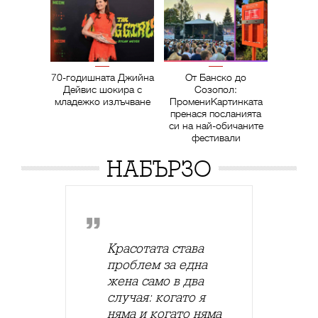
70-годишната Джийна
От Банско до
Дейвис шокира с
Созопол:
младежко излъчване
ПромениКартинката
пренася посланията
си на най-обичаните
фестивали
НАБЪРЗО
Красотата става
проблем за една
жена само в два
случая: когато я
няма и когато няма