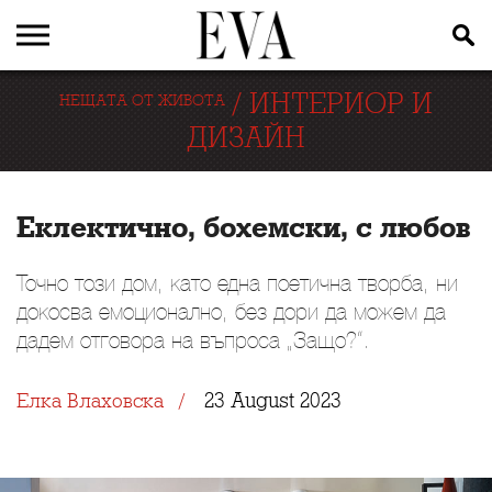
/
ИНТЕРИОР И
НЕЩАТА ОТ ЖИВОТА
ДИЗАЙН
Еклектично, бохемски, с любов
Точно този дом, като една поетична творба, ни
докосва емоционално, без дори да можем да
дадем отговора на въпроса „Защо?“.
23 August 2023
Елка Влаховска