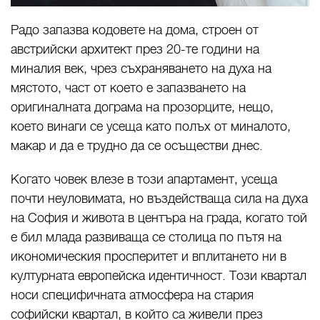
Радо запазва кодовете на дома, строен от
австрийски архитект през 20-те години на
миналия век, чрез съхраняването на духа на
мястото, част от което е запазването на
оригиналната дограма на прозорците, нещо,
което винаги се усеща като полъх от миналото,
макар и да е трудно да се осъществи днес.
Когато човек влезе в този апартамент, усеща
почти неуловимата, но въздействаща сила на духа
на София и живота в центъра на града, когато той
е бил млада развиваща се столица по пътя на
икономическия просперитет и вплитането ни в
културната европейска идентичност. Този квартал
носи специфичната атмосфера на стария
софийски квартал, в който са живели през