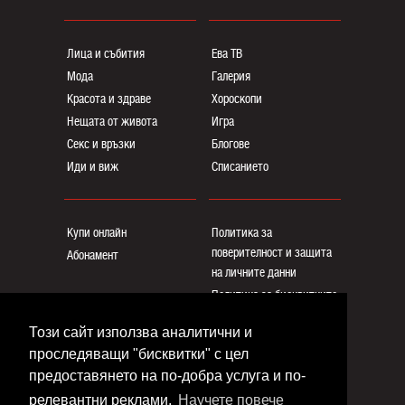
Лица и събития
Ева ТВ
Мода
Галерия
Красота и здраве
Хороскопи
Нещата от живота
Игра
Секс и връзки
Блогoве
Иди и виж
Списанието
Купи онлайн
Политика за
поверителност и защита
Абонамент
на личните данни
Политика за бисквитките
Реклама
Този сайт използва аналитични и
Общи условия
проследяващи "бисквитки" с цел
Контакти
предоставянето на по-добра услуга и по-
релевантни реклами.
Научете повече