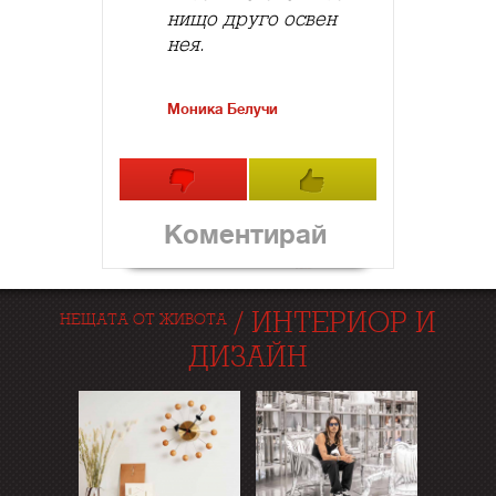
нищо друго освен
нея.
Моника Белучи
Коментирай
/
ИНТЕРИОР И
НЕЩАТА ОТ ЖИВОТА
ДИЗАЙН