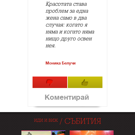
Красотата става
проблем за една
жена само в два
случая: когато я
няма и когато няма
нищо друго освен
нея.
Моника Белучи
Коментирай
/
СЪБИТИЯ
ИДИ И ВИЖ