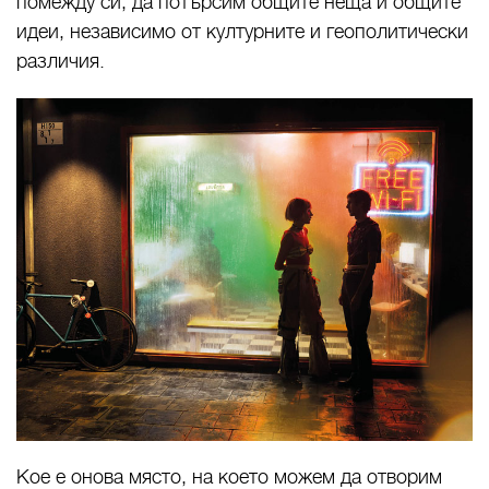
помежду си, да потърсим общите неща и общите
идеи, независимо от културните и геополитически
различия.
Кое е онова място, на което можем да отворим