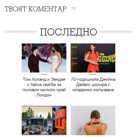
ТВОЯТ КОМЕНТАР
ПОСЛЕДНО
Том Холанд и Зендая
70-годишната Джийна
с тайна сватба за
Дейвис шокира с
половин милион край
младежко излъчване
Лондон