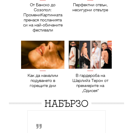
От Банско до
Перфектни отвън,
Созопол:
несигурни отвътре
ПромениКартинката
пренася посланията
си на най-обичаните
фестивали
Как да намалим
В гардероба на
подуването в
Шарлийз Терон от
горещите дни
премиерите на
„Одисея“
НАБЪРЗО