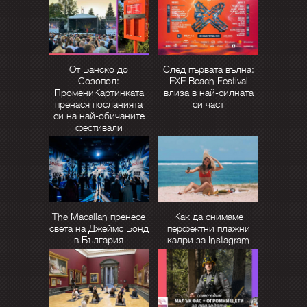
От Банско до
След първата вълна:
Созопол:
EXE Beach Festival
ПромениКартинката
влиза в най-силната
пренася посланията
си част
си на най-обичаните
фестивали
The Macallan пренесе
Как да снимаме
света на Джеймс Бонд
перфектни плажни
в България
кадри за Instagram