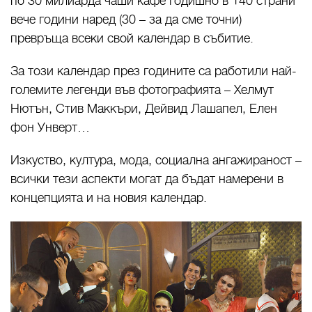
по 30 милиарда чаши кафе годишно в 140 страни
вече години наред (30 – за да сме точни)
превръща всеки свой календар в събитие.
За този календар през годините са работили най-
големите легенди във фотографията – Хелмут
Нютън, Стив Маккъри, Дейвид Лашапел, Елен
фон Унверт…
Изкуство, култура, мода, социална ангажираност –
всички тези аспекти могат да бъдат намерени в
концепцията и на новия календар.