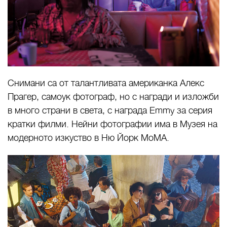
Снимани са от талантливата американка Алекс
Прагер, самоук фотограф, но с награди и изложби
в много страни в света, с награда
Emmy
за серия
кратки филми. Нейни фотографии има в Музея на
модерното изкуство в Ню Йорк МоМА.