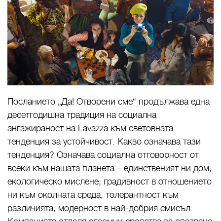
Посланието „Да! Отворени сме“ продължава една
десетгодишна традиция на социална
ангажираност на
Lavazza
към световната
тенденция за устойчивост. Какво означава тази
тенденция? Означава социална отговорност от
всеки към нашата планета – единственият ни дом,
екологическо мислене, градивност в отношението
ни към околната среда, толерантност към
различията, модерност в най-добрия смисъл.