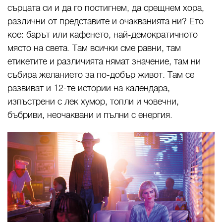
сърцата си и да го постигнем, да срещнем хора,
различни от представите и очакванията ни? Ето
кое: барът или кафенето, най-демократичното
място на света. Там всички сме равни, там
етикетите и различията нямат значение, там ни
събира желанието за по-добър живот. Там се
развиват и 12-те истории на календара,
изпъстрени с лек хумор, топли и човечни,
бъбриви, неочаквани и пълни с енергия.