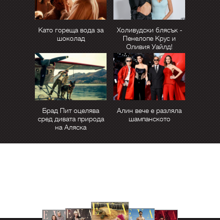
Като гореща вода за
Холивудски блясък -
шоколад
Пенелопе Крус и
Оливия Уайлд!
Брад Пит оцелява
Алин вече е разляла
сред дивата природа
шампанското
на Аляска