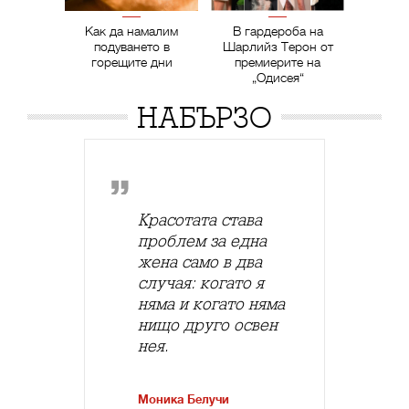
Как да намалим
В гардероба на
подуването в
Шарлийз Терон от
горещите дни
премиерите на
„Одисея“
НАБЪРЗО
Красотата става
проблем за една
жена само в два
случая: когато я
няма и когато няма
нищо друго освен
нея.
Моника Белучи