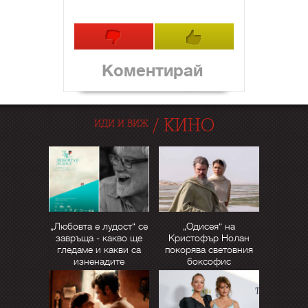
Коментирай
/
КИНО
ИДИ И ВИЖ
„Любовта е лудост“ се
„Одисея“ на
завръща - какво ще
Кристофър Нолан
гледаме и какви са
покорява световния
изненадите
боксофис