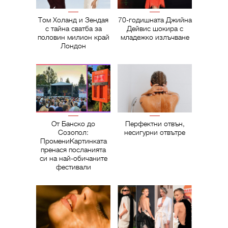
Том Холанд и Зендая
70-годишната Джийна
с тайна сватба за
Дейвис шокира с
половин милион край
младежко излъчване
Лондон
От Банско до
Перфектни отвън,
Созопол:
несигурни отвътре
ПромениКартинката
пренася посланията
си на най-обичаните
фестивали