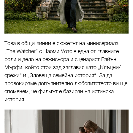
Това в общи линии е сюжетът на минисериала
„
The Watcher”
с Наоми Уотс в една от главните
роли и дело на режисьора и сценарист Райън
Мърфи, който стои зад заглавия като „Клъцни/
срежи“ и „Зловеща семейна история“. За да
провокираме допълнително любопитството ви ще
споменем, че филмът е базиран на истинска
история.