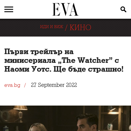
/
КИНО
ИДИ И ВИЖ
Първи трейлър на
минисериала „The Watcher” с
Наоми Уотс. Ще бъде страшно!
27 September 2022
eva.bg