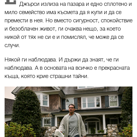
Джърси излиза на пазара и едно сплотено и
мило семейство има късмета да я купи и да се
премести в нея. Но вместо сигурност, спокойствие
и безоблачен живот, ги очаква нещо, за което
никой от тях не си е и помислял, че може да се
случи.
Някой ги наблюдава. И държи да знаят, че ги
наблюдава. А в основата на всичко е прекрасната
къща, която крие страшни тайни.